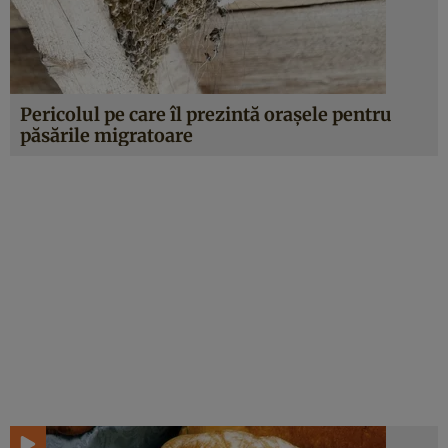
Pericolul pe care îl prezintă oraşele pentru
păsările migratoare