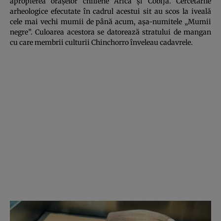
apropierea oraşelor chiliene Arica şi Cobija. Cercetările
arheologice efecutate în cadrul acestui sit au scos la iveală
cele mai vechi mumii de până acum, aşa-numitele „Mumii
negre”. Culoarea acestora se datorează stratului de mangan
cu care membrii culturii Chinchorro înveleau cadavrele.