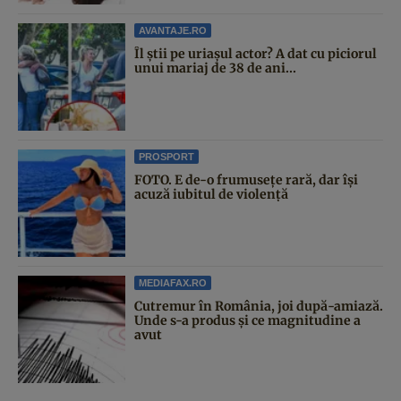
AVANTAJE.RO
Îl știi pe uriașul actor? A dat cu piciorul
unui mariaj de 38 de ani...
PROSPORT
FOTO. E de-o frumusețe rară, dar își
acuză iubitul de violență
MEDIAFAX.RO
Cutremur în România, joi după-amiază.
Unde s-a produs și ce magnitudine a
avut