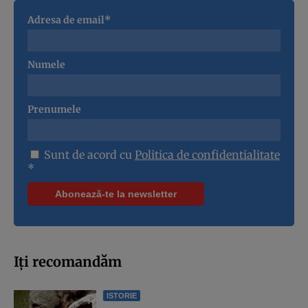
Adresa de email*
Numele
Prenumele
Sunt de acord cu
Politica de confidentialitate
*
Iți recomandăm
ISTORIE