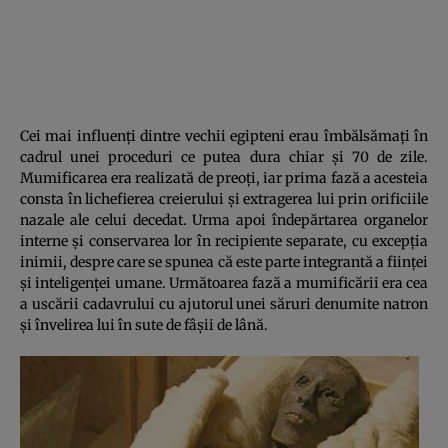
Cei mai influenţi dintre vechii egipteni erau îmbălsămaţi în
cadrul unei proceduri ce putea dura chiar şi 70 de zile.
Mumificarea era realizată de preoţi, iar prima fază a acesteia
consta în lichefierea creierului şi extragerea lui prin orificiile
nazale ale celui decedat. Urma apoi îndepărtarea organelor
interne şi conservarea lor în recipiente separate, cu excepţia
inimii, despre care se spunea că este parte integrantă a fiinţei
şi inteligenţei umane. Următoarea fază a mumificării era cea
a uscării cadavrului cu ajutorul unei săruri denumite natron
şi învelirea lui în sute de fâşii de lână.