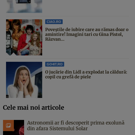
CIAO.RO
Poveştile de iubire care au rămas doar o
amintire! Imagini tari cu Gina Pistol,
Răzvan...
GO4IT.RO
O jucărie din Lidl a explodat la căldură:
copil cu grefă de piele
Cele mai noi articole
Astronomii ar fi descoperit prima exolună
din afara Sistemului Solar