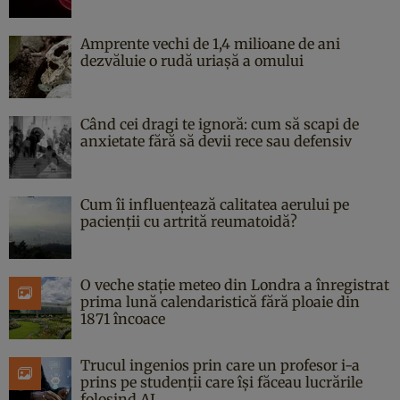
Amprente vechi de 1,4 milioane de ani
dezvăluie o rudă uriașă a omului
Când cei dragi te ignoră: cum să scapi de
anxietate fără să devii rece sau defensiv
Cum îi influențează calitatea aerului pe
pacienții cu artrită reumatoidă?
O veche stație meteo din Londra a înregistrat
prima lună calendaristică fără ploaie din
1871 încoace
Trucul ingenios prin care un profesor i-a
prins pe studenții care își făceau lucrările
folosind AI