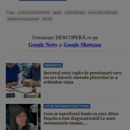
Tags:
cultura chinchorro
egipt
mumificare
omul din tollund
papua noua guinee
ritual
Urmărește DESCOPERĂ.ro pe
Google News
Google Showcase
și
MEDIAFAX
Secretul unui cuplu de pensionari care
nu are datorii: metoda plicurilor le-a
schimbat viața
CE SE ÎNTÂMPLĂ DOCTORE
Cum se manifestă boala cu care Alina
Pușcău a fost diagnosticată! Ce sunt
metastazele osoase,...