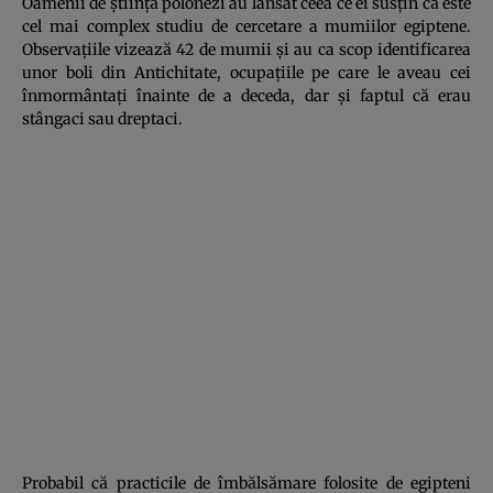
Oamenii de ştiinţă polonezi au lansat ceea ce ei susţin că este
cel mai complex studiu de cercetare a mumiilor egiptene.
Observaţiile vizează 42 de mumii şi au ca scop identificarea
unor boli din Antichitate, ocupaţiile pe care le aveau cei
înmormântaţi înainte de a deceda, dar şi faptul că erau
stângaci sau dreptaci.
Probabil că practicile de îmbălsămare folosite de egipteni