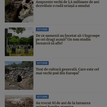
Amprente vechi de 1,4 milioane de ani
dezvăluie o rudă uriașă a omului
ISTORIE
De ce oamenii au încetat să-i îngroape
pe cei dragi acasă? Un nou studiu
încearcă să afle!
ISTORIE
Test de cultură generală. Care este cel
mai vechi pod din Europa?
ISTORIE
Au trecut 81 de ani de la lansarea
primei bombe atomice