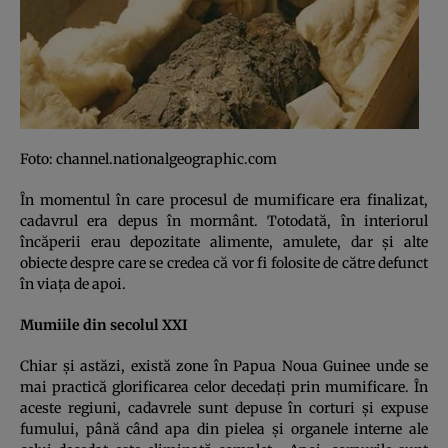
Foto: channel.nationalgeographic.com
În momentul în care procesul de mumificare era finalizat,
cadavrul era depus în mormânt. Totodată, în interiorul
încăperii erau depozitate alimente, amulete, dar şi alte
obiecte despre care se credea că vor fi folosite de către defunct
în viaţa de apoi.
Mumiile din secolul XXI
Chiar şi astăzi, există zone în Papua Noua Guinee unde se
mai practică glorificarea celor decedaţi prin mumificare. În
aceste regiuni, cadavrele sunt depuse în corturi şi expuse
fumului, până când apa din pielea şi organele interne ale