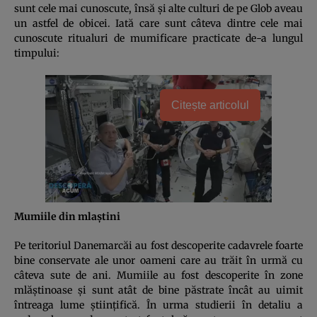
sunt cele mai cunoscute, însă şi alte culturi de pe Glob aveau
un astfel de obicei. Iată care sunt câteva dintre cele mai
cunoscute ritualuri de mumificare practicate de-a lungul
timpului:
Citește articolul
Mumiile din mlaştini
Pe teritoriul Danemarcăi au fost descoperite cadavrele foarte
bine conservate ale unor oameni care au trăit în urmă cu
câteva sute de ani. Mumiile au fost descoperite în zone
mlăştinoase şi sunt atât de bine păstrate încât au uimit
întreaga lume ştiinţifică. În urma studierii în detaliu a