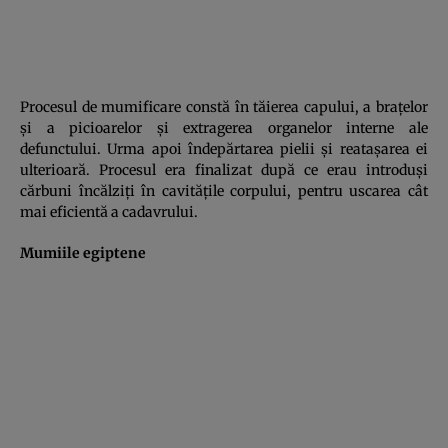
Procesul de mumificare constă în tăierea capului, a braţelor
şi a picioarelor şi extragerea organelor interne ale
defunctului. Urma apoi îndepărtarea pielii şi reataşarea ei
ulterioară. Procesul era finalizat după ce erau introduşi
cărbuni încălziţi în cavităţile corpului, pentru uscarea cât
mai eficientă a cadavrului.
Mumiile egiptene