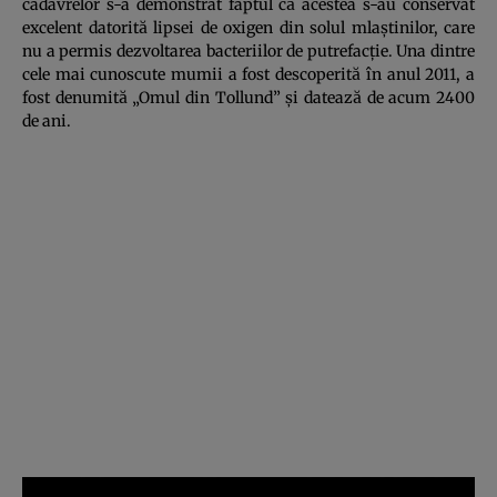
cadavrelor s-a demonstrat faptul că acestea s-au conservat
excelent datorită lipsei de oxigen din solul mlaştinilor, care
nu a permis dezvoltarea bacteriilor de putrefacţie. Una dintre
cele mai cunoscute mumii a fost descoperită în anul 2011, a
fost denumită „Omul din Tollund” şi datează de acum 2400
de ani.