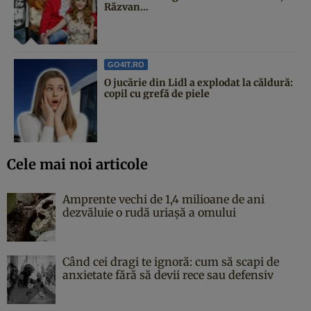
Răzvan...
GO4IT.RO
O jucărie din Lidl a explodat la căldură:
copil cu grefă de piele
Cele mai noi articole
Amprente vechi de 1,4 milioane de ani
dezvăluie o rudă uriașă a omului
Când cei dragi te ignoră: cum să scapi de
anxietate fără să devii rece sau defensiv