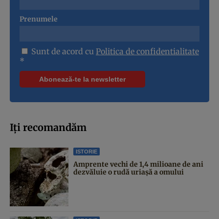
Prenumele
Sunt de acord cu
Politica de confidentialitate
*
Iți recomandăm
ISTORIE
Amprente vechi de 1,4 milioane de ani
dezvăluie o rudă uriașă a omului