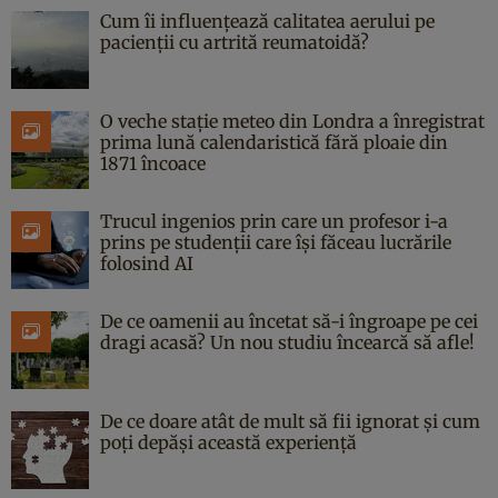
Cum îi influențează calitatea aerului pe
pacienții cu artrită reumatoidă?
O veche stație meteo din Londra a înregistrat
prima lună calendaristică fără ploaie din
1871 încoace
Trucul ingenios prin care un profesor i-a
prins pe studenții care își făceau lucrările
folosind AI
De ce oamenii au încetat să-i îngroape pe cei
dragi acasă? Un nou studiu încearcă să afle!
De ce doare atât de mult să fii ignorat și cum
poți depăși această experiență