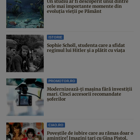
Un studiu ar fi descoperit unul dintre
cele mai importante momente din
evoluția vieții pe Pământ
ISTORIE
Sophie Scholl, studenta care a sfidat
regimul lui Hitler și a plătit cu viața
PROMOTOR.RO
Modernizează-ți mașina fără investiții
mari. Cinci accesorii recomandate
șoferilor
CIAO.RO
Poveştile de iubire care au rămas doar o
amintire! Imagini tari cu Gina Pistol,