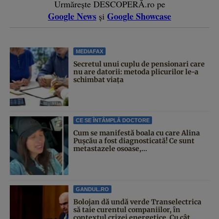
Urmărește DESCOPERĂ.ro pe
Google News
Google Showcase
și
MEDIAFAX
Secretul unui cuplu de pensionari care
nu are datorii: metoda plicurilor le-a
schimbat viața
CE SE ÎNTÂMPLĂ DOCTORE
Cum se manifestă boala cu care Alina
Pușcău a fost diagnosticată! Ce sunt
metastazele osoase,...
GANDUL.RO
Bolojan dă undă verde Transelectrica
să taie curentul companiilor, în
contextul crizei energetice. Cu cât...