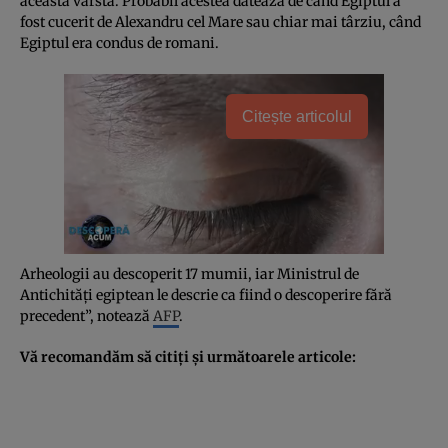
această vârstă. Probabil acestea datează de când Egiptul a
fost cucerit de Alexandru cel Mare sau chiar mai târziu, când
Egiptul era condus de romani.
Citește articolul
Arheologii au descoperit 17 mumii, iar Ministrul de
Antichităţi egiptean le descrie ca fiind o descoperire fără
precedent”, notează
AFP
.
Vă recomandăm să citiţi şi următoarele articole: