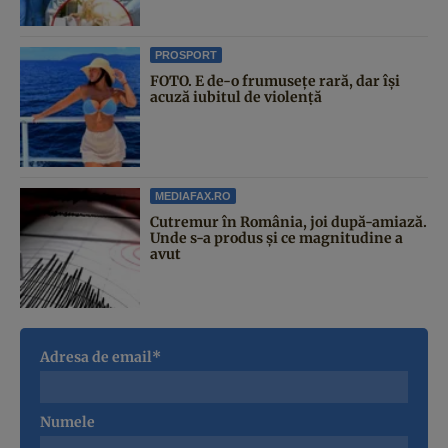
PROSPORT
FOTO. E de-o frumusețe rară, dar își
acuză iubitul de violență
MEDIAFAX.RO
Cutremur în România, joi după-amiază.
Unde s-a produs și ce magnitudine a
avut
Adresa de email*
Numele