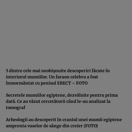
5 dintre cele mai neobişnuite descoperiri făcute în
interiorul mumiilor. Un faraon celebru a fost
înmormântat cu penisul ERECT – FOTO
Secretele mumiilor egiptene, dezvăluite pentru prima
dată. Ce au văzut cercetătorii când le-au analizat la
tomograf
Arheologii au descoperit în craniul unei mumii egiptene
amprenta vaselor de sânge din creier (FOTO)