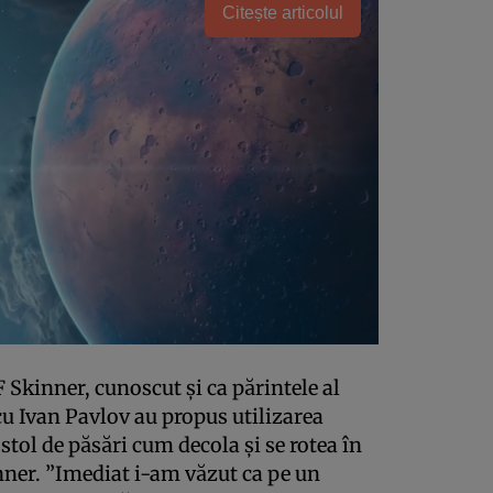
Citește articolul
 Skinner, cunoscut şi ca părintele al
u Ivan Pavlov au propus utilizarea
tol de păsări cum decola şi se rotea în
nner. ”Imediat i-am văzut ca pe un