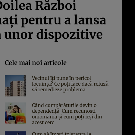
Doilea Război
aţi pentru a lansa
a unor dispozitive
Cele mai noi articole
Vecinul îți pune în pericol
locuința? Ce poți face dacă refuză
să remedieze problema
Când cumpărăturile devin o
dependență. Cum recunoști
oniomania și cum poți ieși din
acest cerc
Cum să înveți toleranța la