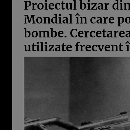
Proiectul bizar di
Mondial în care po
bombe. Cercetarea 
utilizate frecvent 