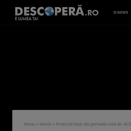
D:NEWS
Home
»
Istorie
»
Proiectul bizar din perioada celui de-Al Doilea R