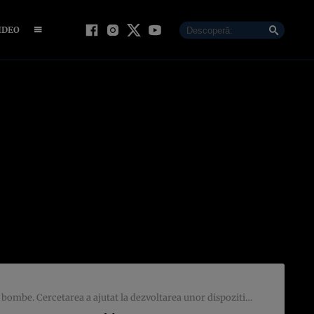
IDEO
ajutat la dezvoltarea unor dispozitive utilizate frecvent în prezent