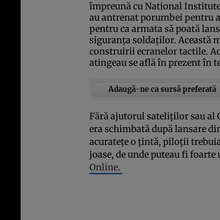
împreună cu National Institut
au antrenat porumbei pentru a 
pentru ca armata să poată lans
siguranţa soldaţilor. Această 
construirii ecranelor tactile. A
atingeau se află în prezent în te
Adaugă-ne ca sursă preferată
Fără ajutorul sateliţilor sau a
era schimbată după lansare din
acurateţe o ţintă, piloţii trebu
joase, de unde puteau fi foarte
Online.