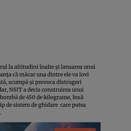
ul la altitudini înalte şi lansarea unui
ranţa că măcar una dintre ele va lovi
ntă, scumpă şi provoca distrugeri
ar, NSIT a decis construirea unui
o bombă de 450 de kilograme, însă
tip de sistem de ghidare care putea
a.