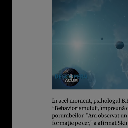
În acel moment, psihologul B.F
”Behaviorismului”, împreună c
porumbeilor. ”Am observat un s
formaţie pe cer,” a afirmat Ski