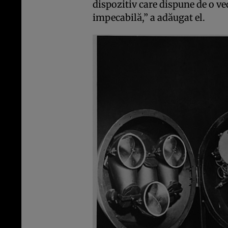
dispozitiv care dispune de o ve
impecabilă,” a adăugat el.