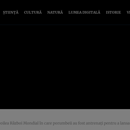
ȘTIINȚĂ
CULTURĂ
NATURĂ
LUMEA DIGITALĂ
ISTORIE
V
ăzboi Mondial în care porumbeii au fost antrenaţi pentru a lansa bombe. Cercetarea a 