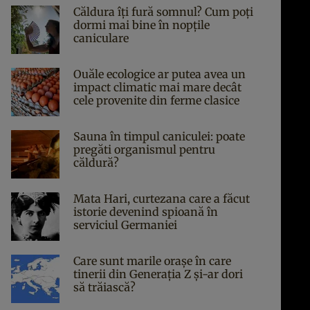
Căldura îți fură somnul? Cum poți
dormi mai bine în nopțile
caniculare
Ouăle ecologice ar putea avea un
impact climatic mai mare decât
cele provenite din ferme clasice
Sauna în timpul caniculei: poate
pregăti organismul pentru
căldură?
Mata Hari, curtezana care a făcut
istorie devenind spioană în
serviciul Germaniei
Care sunt marile orașe în care
tinerii din Generația Z și-ar dori
să trăiască?