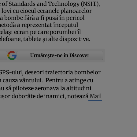
e of Standards and Technology (NSIT),
lovi cu ciocul ecranele planoarelor
a bombe fără a fi pusă în pericol
metodă a reprezentat începutul
celaşi ecran pe care porumbei îl
lefoane, tablete şi alte dispozitive.
Urmărește-ne in Discover
l GPS-ului, deseori traiectoria bombelor
 cauza vântului. Pentru a atinge cu
iau să piloteze aeronava la altitudini
 uşor doborâte de inamici, notează
Mail