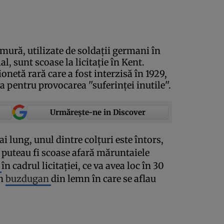
mură, utilizate de soldaţii germani în
 sunt scoase la licitaţie în Kent.
onetă rară care a fost interzisă în 1929,
pentru provocarea ''suferinţei inutile''.
Urmărește-ne in Discover
lung, unul dintre colţuri este întors,
 puteau fi scoase afară măruntaiele
e
în cadrul licitaţiei, ce va avea loc în 30
un
buzdugan
din lemn în care se aflau