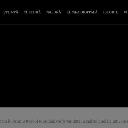
ȘTIINȚĂ
CULTURĂ
NATURĂ
LUMEA DIGITALĂ
ISTORIE
V
ani în Primul Război Mondial, vor fi vândute în cadrul unei licitaţii. Ce