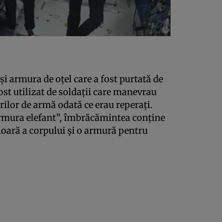
 şi armura de oţel care a fost purtată de
st utilizat de soldaţii care manevrau
urilor de armă odată ce erau reperaţi.
rmura elefant”, îmbrăcămintea conţine
ioară a corpului şi o armură pentru