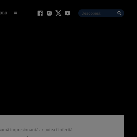
IDEO
 sumă impresionantă ar putea fi oferită