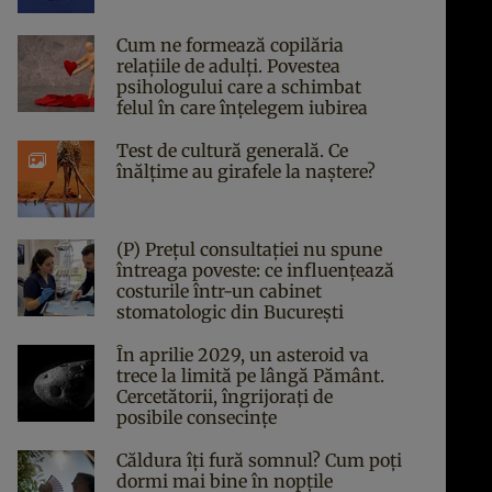
Cum ne formează copilăria
relațiile de adulți. Povestea
psihologului care a schimbat
felul în care înțelegem iubirea
Test de cultură generală. Ce
înălțime au girafele la naștere?
(P) Prețul consultației nu spune
întreaga poveste: ce influențează
costurile într-un cabinet
stomatologic din București
În aprilie 2029, un asteroid va
trece la limită pe lângă Pământ.
Cercetătorii, îngrijorați de
posibile consecințe
Căldura îți fură somnul? Cum poți
dormi mai bine în nopțile