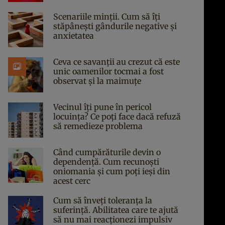
Scenariile minții. Cum să îți
stăpânești gândurile negative și
anxietatea
Ceva ce savanții au crezut că este
unic oamenilor tocmai a fost
observat și la maimuțe
Vecinul îți pune în pericol
locuința? Ce poți face dacă refuză
să remedieze problema
Când cumpărăturile devin o
dependență. Cum recunoști
oniomania și cum poți ieși din
acest cerc
Cum să înveți toleranța la
suferință. Abilitatea care te ajută
să nu mai reacționezi impulsiv