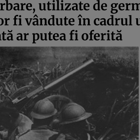
bare, utilizate de ger
 fi vândute în cadrul un
 ar putea fi oferită