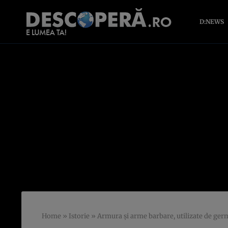
D:NEWS
Home
»
Istorie
»
Armura şi arme barbare, utilizate de germ