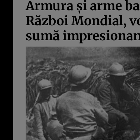
Armura şi arme bar
Război Mondial, vor
sumă impresionantă