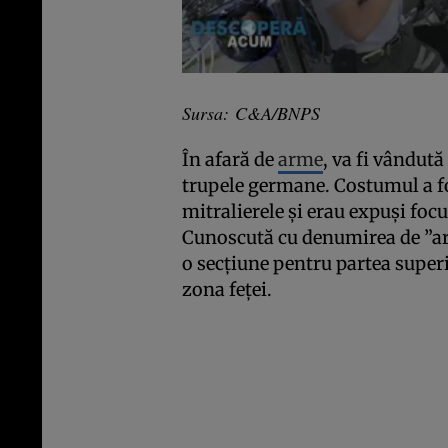
Sursa: C&A/BNPS
În afară de
arme
, va fi vândută
trupele germane. Costumul a fo
mitralierele şi erau expuşi foc
Cunoscută cu denumirea de ”a
o secţiune pentru partea super
zona feţei.