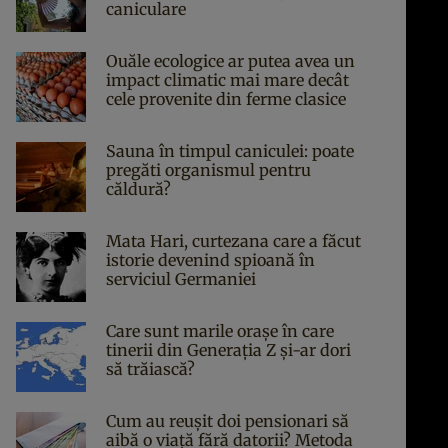
caniculare
Ouăle ecologice ar putea avea un
impact climatic mai mare decât
cele provenite din ferme clasice
Sauna în timpul caniculei: poate
pregăti organismul pentru
căldură?
Mata Hari, curtezana care a făcut
istorie devenind spioană în
serviciul Germaniei
Care sunt marile orașe în care
tinerii din Generația Z și-ar dori
să trăiască?
Cum au reușit doi pensionari să
aibă o viață fără datorii? Metoda