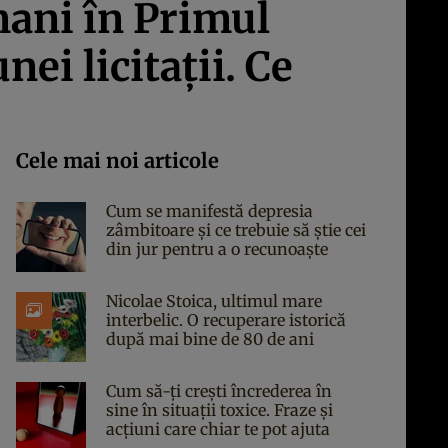
mani în Primul
ei licitaţii. Ce
Cele mai noi articole
Cum se manifestă depresia
zâmbitoare și ce trebuie să știe cei
din jur pentru a o recunoaște
Nicolae Stoica, ultimul mare
interbelic. O recuperare istorică
după mai bine de 80 de ani
Cum să-ți crești încrederea în
sine în situații toxice. Fraze și
acțiuni care chiar te pot ajuta