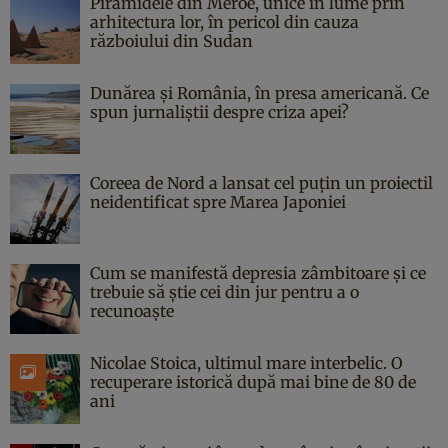
Piramidele din Meroe, unice în lume prin
arhitectura lor, în pericol din cauza
războiului din Sudan
Dunărea și România, în presa americană. Ce
spun jurnaliștii despre criza apei?
Coreea de Nord a lansat cel puțin un proiectil
neidentificat spre Marea Japoniei
Cum se manifestă depresia zâmbitoare și ce
trebuie să știe cei din jur pentru a o
recunoaște
Nicolae Stoica, ultimul mare interbelic. O
recuperare istorică după mai bine de 80 de
ani