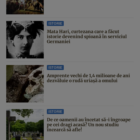
ISTORIE
Mata Hari, curtezana care a făcut
istorie devenind spioană în serviciul
Germaniei
ISTORIE
Amprente vechi de 1,4 milioane de ani
dezvăluie o rudă uriașă a omului
ISTORIE
De ce oamenii au încetat să-i îngroape
pe cei dragi acasă? Un nou studiu
încearcă să afle!