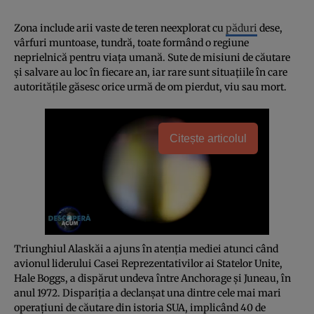
Zona include arii vaste de teren neexplorat cu
păduri
dese,
vârfuri muntoase, tundră, toate formând o regiune
neprielnică pentru viaţa umană. Sute de misiuni de căutare
şi salvare au loc în fiecare an, iar rare sunt situaţiile în care
autorităţile găsesc orice urmă de om pierdut, viu sau mort.
Citește articolul
Triunghiul Alaskăi a ajuns în atenţia mediei atunci când
avionul liderului Casei Reprezentativilor ai Statelor Unite,
Hale Boggs, a dispărut undeva între Anchorage şi Juneau, în
anul 1972. Dispariţia a declanşat una dintre cele mai mari
operaţiuni de căutare din istoria SUA, implicând 40 de