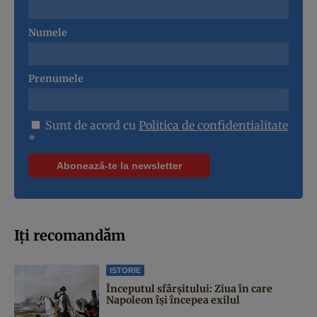
Numele
Prenumele
Sunt de acord cu
Politica de confidentialitate
*
Iți recomandăm
ISTORIE
Începutul sfârşitului: Ziua în care
Napoleon îşi începea exilul