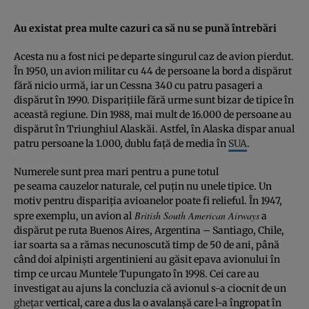
Au existat prea multe cazuri ca să nu se pună întrebări
Acesta nu a fost nici pe departe singurul caz de avion pierdut.
În 1950, un avion militar cu 44 de persoane la bord a dispărut
fără nicio urmă, iar un Cessna 340 cu patru pasageri a
dispărut în 1990. Dispariţiile fără urme sunt bizar de tipice în
această regiune. Din 1988, mai mult de 16.000 de persoane au
dispărut în Triunghiul Alaskăi. Astfel, în Alaska dispar anual
patru persoane la 1.000, dublu faţă de media în
SUA
.
Numerele sunt prea mari pentru a pune totul
pe seama cauzelor naturale, cel puţin nu unele tipice. Un
motiv pentru dispariţia avioanelor poate fi relieful. În 1947,
British South American Airways
spre exemplu, un avion al
a
dispărut pe ruta Buenos Aires, Argentina – Santiago, Chile,
iar soarta sa a rămas necunoscută timp de 50 de ani, până
când doi alpinişti argentinieni au găsit epava avionului în
timp ce urcau Muntele Tupungato în 1998. Cei care au
investigat au ajuns la concluzia că avionul s-a ciocnit de un
gheţar
vertical, care a dus la o avalanşă care l-a îngropat în