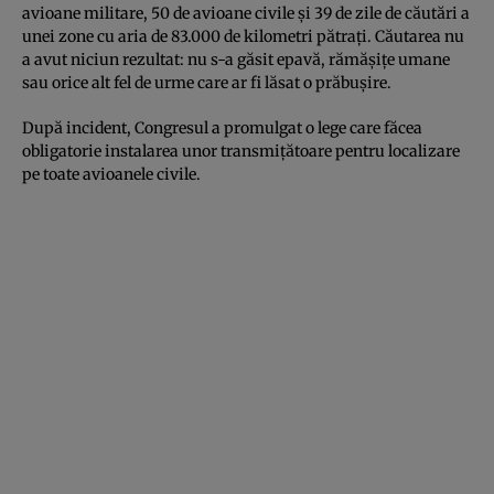
avioane militare, 50 de avioane civile şi 39 de zile de căutări a
unei zone cu aria de 83.000 de kilometri pătraţi. Căutarea nu
a avut niciun rezultat: nu s-a găsit epavă, rămăşiţe umane
sau orice alt fel de urme care ar fi lăsat o prăbuşire.
După incident, Congresul a promulgat o lege care făcea
obligatorie instalarea unor transmiţătoare pentru localizare
pe toate avioanele civile.