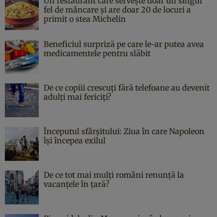
Un restaurant care servește doar un singur
fel de mâncare și are doar 20 de locuri a
primit o stea Michelin
Beneficiul surpriză pe care le-ar putea avea
medicamentele pentru slăbit
De ce copiii crescuți fără telefoane au devenit
adulți mai fericiți?
Începutul sfârşitului: Ziua în care Napoleon
îşi începea exilul
De ce tot mai mulți români renunță la
vacanțele în țară?