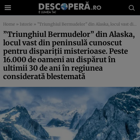
Home
»
Istorie
»
”Triunghiul Bermudelor” din Alaska, locul vast din peninsulă cunoscut pentru dispariţii misterioase. Peste 16.000 de oameni au dispărut în ultimii 30 de ani în regiunea considerată blestemată
”Triunghiul Bermudelor” din Alaska,
locul vast din peninsulă cunoscut
pentru dispariţii misterioase. Peste
16.000 de oameni au dispărut în
ultimii 30 de ani în regiunea
considerată blestemată