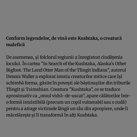
Conform legendelor, de vină este Kushtaka, o creatură
malefică
De asemenea, şi folclorul regiunii a înregistrat ciudăţenia
locului. În cartea ”In Search of the Kushtaka, Alaska’s Other
Bigfoot. The Land Otter Man of the Tlingit Indians”, autorul
Dennis Waller a explorat istoria creaturilor mitice care îşi
schimbă forma, găsite în poveşti ale băştinaşilor din triburile
Tlingit şi Tsimshian. Creatura ”Kushtaka”, ce se traduce
aproximativ ca „omul vidră-de-uscat”, apare călătorilor într-
o formă irezistibilă (precum un copil vulnerabil sau o rudă)
pentru a atrage victimele lângă un râu din apropiere, unde îi
măcelăreşte şi îi transformă în alţi Kushtaka.