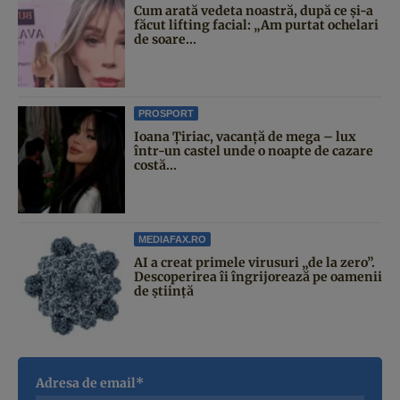
Cum arată vedeta noastră, după ce și-a
făcut lifting facial: „Am purtat ochelari
de soare...
PROSPORT
Ioana Țiriac, vacanță de mega – lux
într-un castel unde o noapte de cazare
costă...
MEDIAFAX.RO
AI a creat primele virusuri „de la zero”.
Descoperirea îi îngrijorează pe oamenii
de știință
Adresa de email*