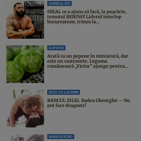
GANDUL.RO
IREAL ce a ajuns să facă, la pușcărie,
temutul BEBINO! Liderul interlop
bucureștean, trimis la...
G4FOOD
Arată ca un pepene în miniatură, dar
este un castravete. Leguma
românească „Victor” ajunge pentru...
RAZI CU LACRIMI
BANCUL ZILEI. Badea Gheorghe: – Nu
pot face dragoste!
AVANTAJE.RO