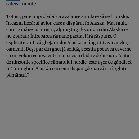
câteva minute.
Totuşi, pare improbabil ca avalanşe similare să se fi produs
în cazul fiecărui avion care a dispărut în Alaska. Mai mult,
cum rămâne cu turiştii, alpiniştii şi locuitorii din Alaska ce
nu zburau? Întrebarea rămâne parţial fără răspuns. O
explicaţie ar fi că gheţarii din Alaska au înghiţit avioanele şi
oamenii. Deşi par din gheaţă solidă, aceştia pot avea caverne
cu un volum echivalent chiar şi cu o clădire de birouri. Alături
de ninsorile specifice climatului nordic, este uşor de gândit că
în Triunghiul Alaskăi oamenii dispar „de parcă i-a înghiţit
pământul”.