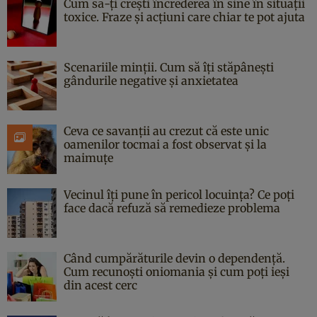
Cum să-ți crești încrederea în sine în situații
toxice. Fraze și acțiuni care chiar te pot ajuta
Scenariile minții. Cum să îți stăpânești
gândurile negative și anxietatea
Ceva ce savanții au crezut că este unic
oamenilor tocmai a fost observat și la
maimuțe
Vecinul îți pune în pericol locuința? Ce poți
face dacă refuză să remedieze problema
Când cumpărăturile devin o dependență.
Cum recunoști oniomania și cum poți ieși
din acest cerc