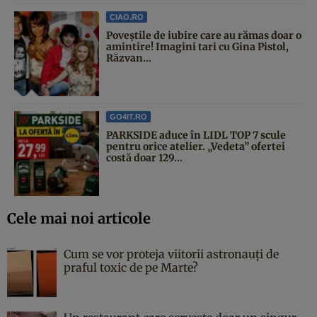
CIAO.RO
Poveştile de iubire care au rămas doar o
amintire! Imagini tari cu Gina Pistol,
Răzvan...
GO4IT.RO
PARKSIDE aduce în LIDL TOP 7 scule
pentru orice atelier. „Vedeta” ofertei
costă doar 129...
Cele mai noi articole
Cum se vor proteja viitorii astronauți de
praful toxic de pe Marte?