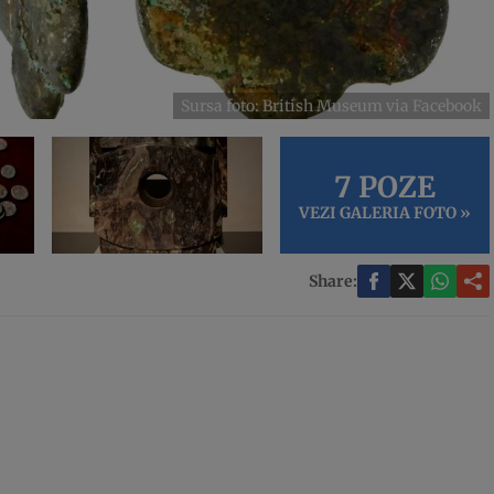
Sursa foto: British Museum via Facebook
7 POZE
VEZI GALERIA FOTO »
Share: