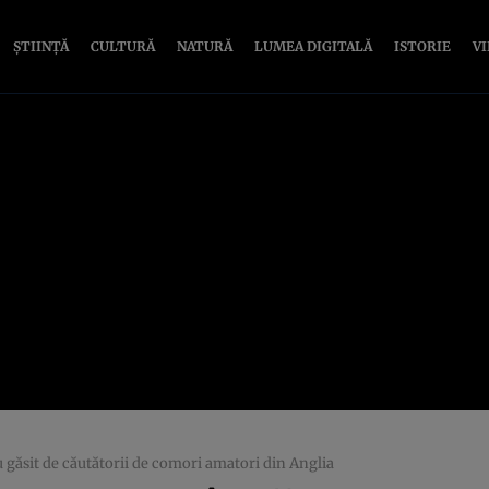
ȘTIINȚĂ
CULTURĂ
NATURĂ
LUMEA DIGITALĂ
ISTORIE
V
 găsit de căutătorii de comori amatori din Anglia