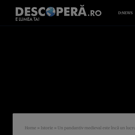
D:NEWS
Home
»
Istorie
»
Un pandantiv medieval este încă un lucru