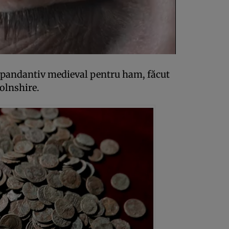
un pandantiv medieval pentru ham, făcut
colnshire.