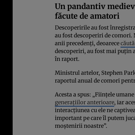
Un pandantiv medieval
făcute de amatori
Descoperirile au fost înregistr
au fost descoperiri de comori. 
anii precedenți, deoarece
căută
descoperiri, au fost mai puțin 
în raport.
Ministrul artelor, Stephen Par
raportul anual de comori pentr
Acesta a spus: „Ființele umane 
generațiilor anterioare
, iar ac
interacțiunea cu ele ne captivea
important pe care îl putem juca 
moștenirii noastre”.