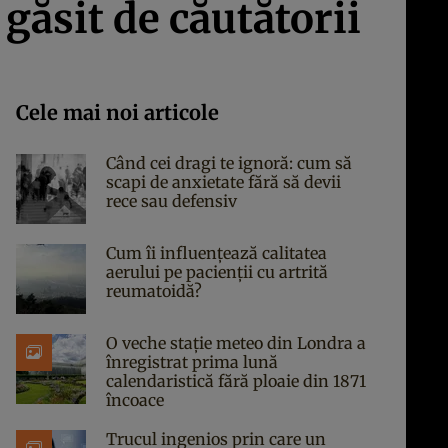
găsit de căutătorii
Cele mai noi articole
Când cei dragi te ignoră: cum să
scapi de anxietate fără să devii
rece sau defensiv
Cum îi influențează calitatea
aerului pe pacienții cu artrită
reumatoidă?
O veche stație meteo din Londra a
înregistrat prima lună
calendaristică fără ploaie din 1871
încoace
Trucul ingenios prin care un