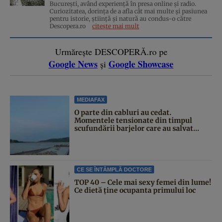
București, având experiență în presa online și radio.
Curiozitatea, dorința de a afla cât mai multe și pasiunea
pentru istorie, ştiinţă şi natură au condus-o către
Descopera.ro
citește mai mult
Urmărește DESCOPERĂ.ro pe
Google News
Google Showcase
și
MEDIAFAX
O parte din cabluri au cedat.
Momentele tensionate din timpul
scufundării barjelor care au salvat...
CE SE ÎNTÂMPLĂ DOCTORE
TOP 40 – Cele mai sexy femei din lume!
Ce dietă ține ocupanta primului loc