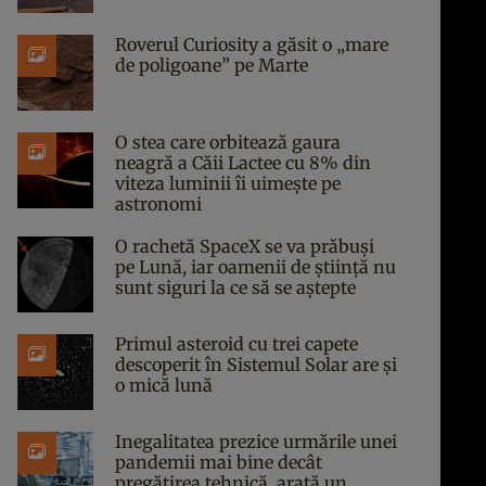
Roverul Curiosity a găsit o „mare
de poligoane” pe Marte
O stea care orbitează gaura
neagră a Căii Lactee cu 8% din
viteza luminii îi uimește pe
astronomi
O rachetă SpaceX se va prăbuși
pe Lună, iar oamenii de știință nu
sunt siguri la ce să se aștepte
Primul asteroid cu trei capete
descoperit în Sistemul Solar are și
o mică lună
Inegalitatea prezice urmările unei
pandemii mai bine decât
pregătirea tehnică, arată un