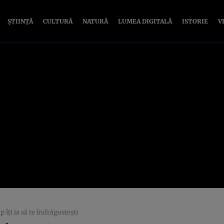
ȘTIINȚĂ
CULTURĂ
NATURĂ
LUMEA DIGITALĂ
ISTORIE
V
p îți ia să te îndrăgostești