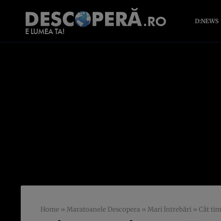
D:NEWS
Home
»
Maratoanele Descopera
»
Mari întrebări
»
Cât tim