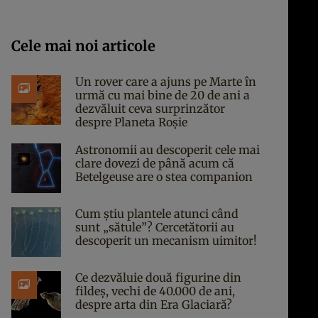
Cele mai noi articole
Un rover care a ajuns pe Marte în
urmă cu mai bine de 20 de ani a
dezvăluit ceva surprinzător
despre Planeta Roșie
Astronomii au descoperit cele mai
clare dovezi de până acum că
Betelgeuse are o stea companion
Cum știu plantele atunci când
sunt „sătule”? Cercetătorii au
descoperit un mecanism uimitor!
Ce dezvăluie două figurine din
fildeș, vechi de 40.000 de ani,
despre arta din Era Glaciară?