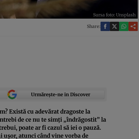
Sursa foto: Unsplash
Share:
Urmărește-ne in Discover
im? Există cu adevărat dragoste la
trebi de ce nu te simți „îndrăgostit” la
trebui, poate ar fi cazul să iei o pauză.
i ușor, atunci când vine vorba de