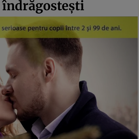
e îndrăgostești