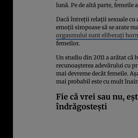
lună. Pe de altă parte, femeile 
Dacă întreții relații sexuale cu
emoții siropoase să se arate m
orgasmului sunt eliberați ho
femeilor.
Un studiu din 2011 a arătat că b
recunoașterea adevărului cu pr
mai devreme decât femeile. Așad
mai probabil este cu mult înain
Fie că vrei sau nu, eș
îndrăgostești