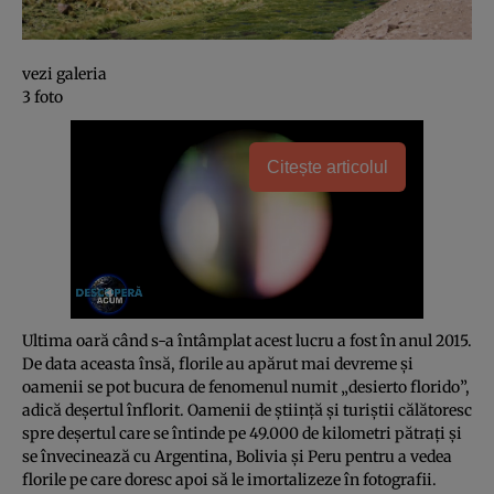
vezi galeria
3 foto
Citește articolul
Ultima oară când s-a întâmplat acest lucru a fost în anul 2015.
De data aceasta însă, florile au apărut mai devreme şi
oamenii se pot bucura de fenomenul numit „desierto florido”,
adică deşertul înflorit. Oamenii de ştiinţă şi turiştii călătoresc
spre deşertul care se întinde pe 49.000 de kilometri pătraţi şi
se învecinează cu Argentina, Bolivia şi Peru pentru a vedea
florile pe care doresc apoi să le imortalizeze în fotografii.