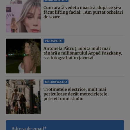
AVANTAJE.RO
Cum arată vedeta noastră, după ce și-a
făcut lifting facial: „Am purtat ochelari
de soare...
PROSPORT
Antonela Pătruț, iubita mult mai
tânără a milionarului Arpad Paszkany,
s-a fotografiat în jacuzzi
MEDIAFAX.RO
Trotinetele electrice, mult mai
periculoase decât motocicletele,
potrivit unui studiu
Adresa de email*