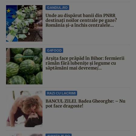
GANDUL.RO
Unde au dispărut banii din PNRR
destinați noilor centrale pe gaze?
România și-a închis centralele...
G4FOOD
Arșița face prăpăd în Bihor: fermierii
rămân fără lubenițe și legume cu
săptămâni mai devreme/...
RAZI CU LACRIMI
BANCUL ZILEI. Badea Gheorghe: – Nu
pot face dragoste!