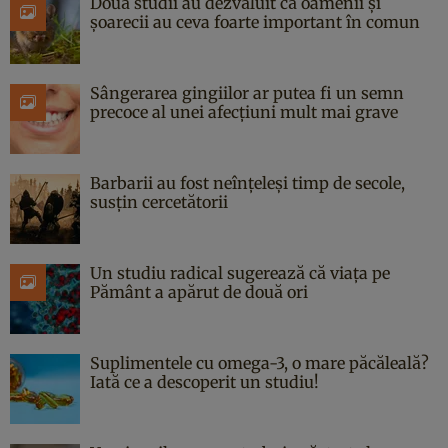
Două studii au dezvăluit că oamenii și
șoarecii au ceva foarte important în comun
Sângerarea gingiilor ar putea fi un semn
precoce al unei afecțiuni mult mai grave
Barbarii au fost neînțeleși timp de secole,
susțin cercetătorii
Un studiu radical sugerează că viața pe
Pământ a apărut de două ori
Suplimentele cu omega-3, o mare păcăleală?
Iată ce a descoperit un studiu!