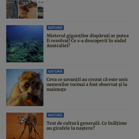
NATURĂ
Misterul giganților dispăruți ar putea
fi rezolvat! Ce s-a descoperit în sudul
Australiei?
NATURĂ
Ceva ce savanții au crezut că este unic
oamenilor tocmai a fost observat și la
maimuțe
NATURĂ
Test de cultură generală. Ce înălțime
au girafele la naștere?