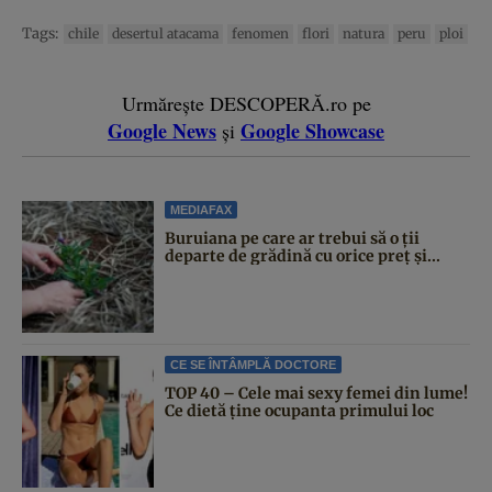
Tags:
chile
desertul atacama
fenomen
flori
natura
peru
ploi
Urmărește DESCOPERĂ.ro pe
Google News
Google Showcase
și
MEDIAFAX
Buruiana pe care ar trebui să o ții
departe de grădină cu orice preț și...
CE SE ÎNTÂMPLĂ DOCTORE
TOP 40 – Cele mai sexy femei din lume!
Ce dietă ține ocupanta primului loc