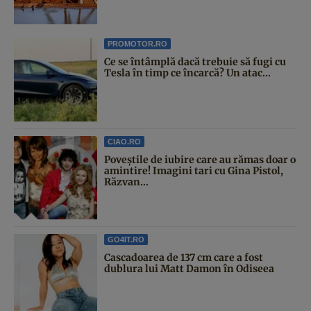
PROMOTOR.RO
Ce se întâmplă dacă trebuie să fugi cu
Tesla în timp ce încarcă? Un atac...
CIAO.RO
Poveştile de iubire care au rămas doar o
amintire! Imagini tari cu Gina Pistol,
Răzvan...
GO4IT.RO
Cascadoarea de 137 cm care a fost
dublura lui Matt Damon în Odiseea