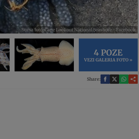
Sursa foto: Cape Lookout National Seashore - Facebook
4 POZE
VEZI GALERIA FOTO »
Share: