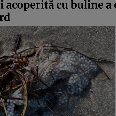
i acoperită cu buline a 
rd