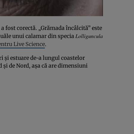
a fost corectă. „Grămada încâlcită” este
Lolliguncula
 ouăle unui calamar din specia
ntru Live Science
.
ri și estuare de-a lungul coastelor
d și de Nord, așa că are dimensiuni