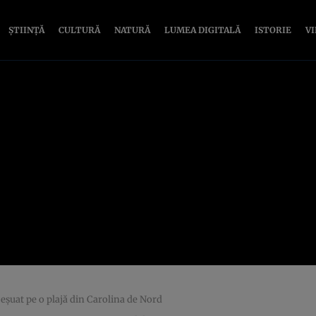
ȘTIINȚĂ
CULTURĂ
NATURĂ
LUMEA DIGITALĂ
ISTORIE
V
 eșuat pe o plajă din Carolina de Nord