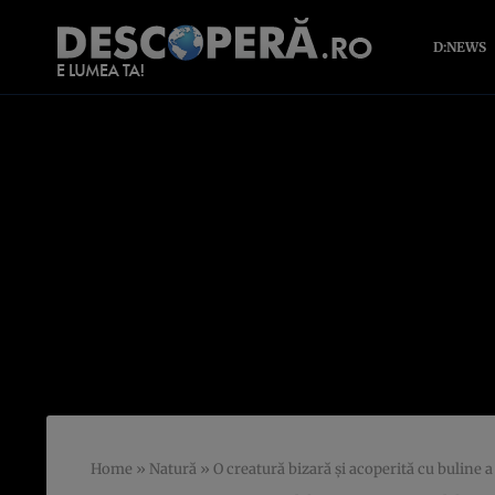
D:NEWS
Home
»
Natură
»
O creatură bizară și acoperită cu buline a