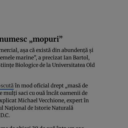
e numesc „mopuri”
mercial, așa că există din abundență și
emele marine”, a precizat Ian Bartol,
iințe Biologice de la Universitatea Old
oscută
în mod oficial drept „masă de
de mulți saci cu ouă încât oamenii de
explicat Michael Vecchione, expert în
l Național de Istorie Naturală
D.C.