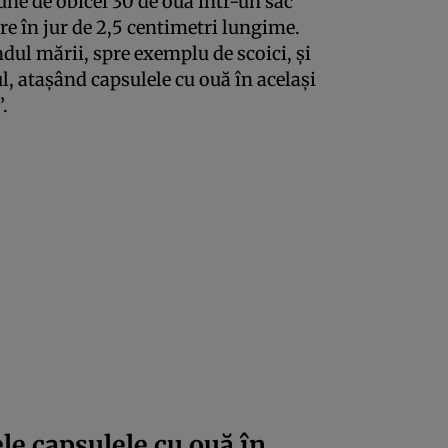
ne de obicei 30 de ouă într-un sac
are în jur de 2,5 centimetri lungime.
dul mării, spre exemplu de scoici, și
, atașând capsulele cu ouă în același
.
le capsulele cu ouă în