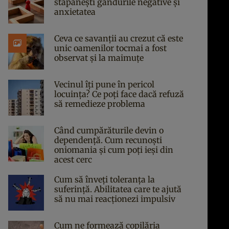
stăpânești gândurile negative și
anxietatea
Ceva ce savanții au crezut că este
unic oamenilor tocmai a fost
observat și la maimuțe
Vecinul îți pune în pericol
locuința? Ce poți face dacă refuză
să remedieze problema
Când cumpărăturile devin o
dependență. Cum recunoști
oniomania și cum poți ieși din
acest cerc
Cum să înveți toleranța la
suferință. Abilitatea care te ajută
să nu mai reacționezi impulsiv
Cum ne formează copilăria