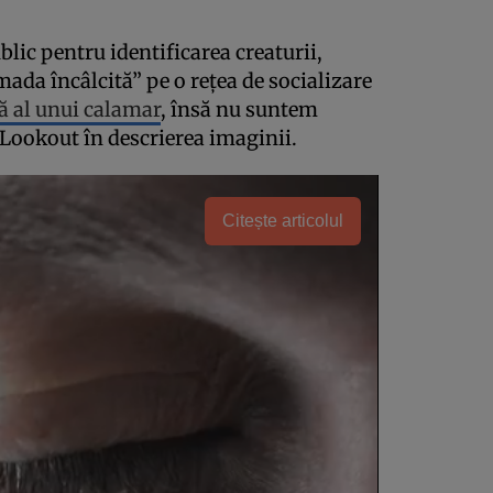
ublic pentru identificarea creaturii,
ada încâlcită” pe o rețea de socializare
ă al unui calamar
, însă nu suntem
e Lookout în descrierea imaginii.
Citește articolul