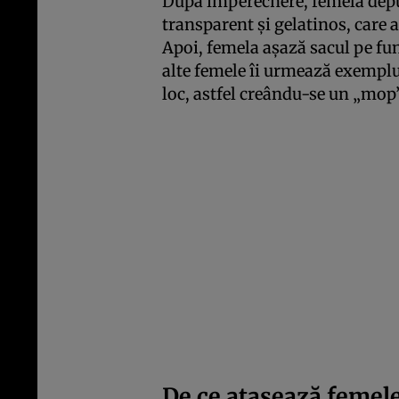
După împerechere, femela depu
transparent și gelatinos, care 
Apoi, femela așază sacul pe fun
alte femele îi urmează exemplul
loc, astfel creându-se un „mop”
De ce atașează femele