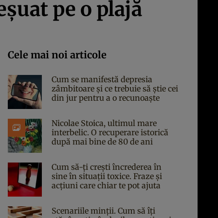
eșuat pe o plajă
Cele mai noi articole
Cum se manifestă depresia
zâmbitoare și ce trebuie să știe cei
din jur pentru a o recunoaște
Nicolae Stoica, ultimul mare
interbelic. O recuperare istorică
după mai bine de 80 de ani
Cum să-ți crești încrederea în
sine în situații toxice. Fraze și
acțiuni care chiar te pot ajuta
Scenariile minții. Cum să îți