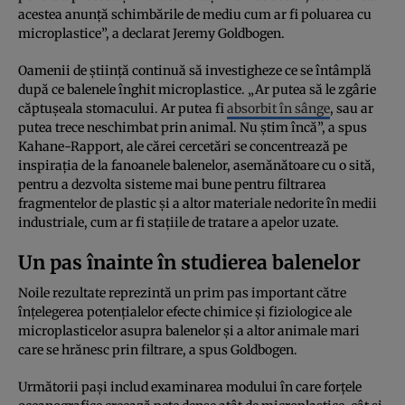
acestea anunță schimbările de mediu cum ar fi poluarea cu
microplastice”, a declarat Jeremy Goldbogen.
Oamenii de știință continuă să investigheze ce se întâmplă
după ce balenele înghit microplastice. „Ar putea să le zgârie
căptușeala stomacului. Ar putea fi
absorbit în sânge
, sau ar
putea trece neschimbat prin animal. Nu știm încă”, a spus
Kahane-Rapport, ale cărei cercetări se concentrează pe
inspirația de la fanoanele balenelor, asemănătoare cu o sită,
pentru a dezvolta sisteme mai bune pentru filtrarea
fragmentelor de plastic și a altor materiale nedorite în medii
industriale, cum ar fi stațiile de tratare a apelor uzate.
Un pas înainte în studierea balenelor
Noile rezultate reprezintă un prim pas important către
înțelegerea potențialelor efecte chimice și fiziologice ale
microplasticelor asupra balenelor și a altor animale mari
care se hrănesc prin filtrare, a spus Goldbogen.
Următorii pași includ examinarea modului în care forțele