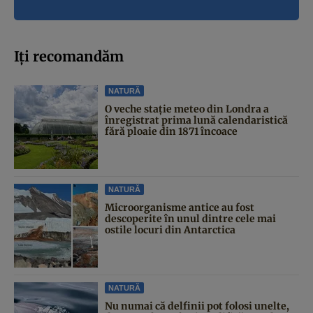
Iți recomandăm
NATURĂ
O veche stație meteo din Londra a
înregistrat prima lună calendaristică
fără ploaie din 1871 încoace
NATURĂ
Microorganisme antice au fost
descoperite în unul dintre cele mai
ostile locuri din Antarctica
NATURĂ
Nu numai că delfinii pot folosi unelte,