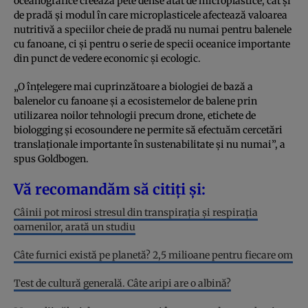
oceanografice creează pete dense atât de microplastice, cât și
de pradă și modul în care microplasticele afectează valoarea
nutritivă a speciilor cheie de pradă nu numai pentru balenele
cu fanoane, ci și pentru o serie de specii oceanice importante
din punct de vedere economic și ecologic.
„O înțelegere mai cuprinzătoare a biologiei de bază a
balenelor cu fanoane și a ecosistemelor de balene prin
utilizarea noilor tehnologii precum drone, etichete de
biologging și ecosoundere ne permite să efectuăm cercetări
translaționale importante în sustenabilitate și nu numai”, a
spus Goldbogen.
Vă recomandăm să citiți și:
Câinii pot mirosi stresul din transpirația și respirația
oamenilor, arată un studiu
Câte furnici există pe planetă? 2,5 milioane pentru fiecare om
Test de cultură generală. Câte aripi are o albină?