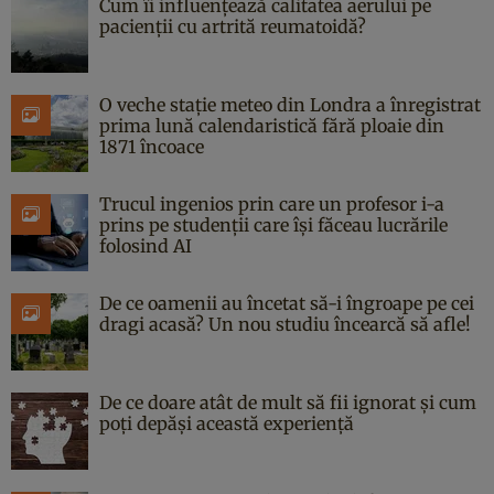
Cum îi influențează calitatea aerului pe
pacienții cu artrită reumatoidă?
O veche stație meteo din Londra a înregistrat
prima lună calendaristică fără ploaie din
1871 încoace
Trucul ingenios prin care un profesor i-a
prins pe studenții care își făceau lucrările
folosind AI
De ce oamenii au încetat să-i îngroape pe cei
dragi acasă? Un nou studiu încearcă să afle!
De ce doare atât de mult să fii ignorat și cum
poți depăși această experiență