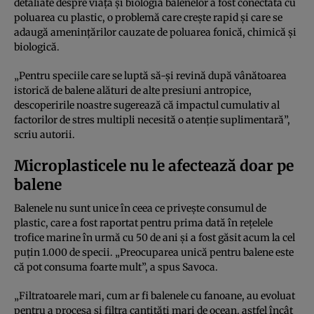
detaliate despre viața și biologia balenelor a fost conectată cu
poluarea cu plastic, o problemă care crește rapid și care se
adaugă amenințărilor cauzate de poluarea fonică, chimică și
biologică.
„Pentru speciile care se luptă să-și revină după vânătoarea
istorică de balene alături de alte presiuni antropice,
descoperirile noastre sugerează că impactul cumulativ al
factorilor de stres multipli necesită o atenție suplimentară”,
scriu autorii.
Microplasticele nu le afectează doar pe
balene
Balenele nu sunt unice în ceea ce privește consumul de
plastic, care a fost raportat pentru prima dată în rețelele
trofice marine în urmă cu 50 de ani și a fost găsit acum la cel
puțin 1.000 de specii. „Preocuparea unică pentru balene este
că pot consuma foarte mult”, a spus Savoca.
„Filtratoarele mari, cum ar fi balenele cu fanoane, au evoluat
pentru a procesa și filtra cantități mari de ocean, astfel încât