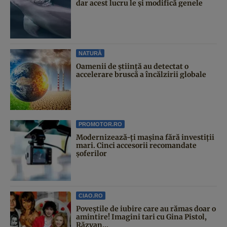
dar acest lucru le și modifică genele
NATURĂ
Oamenii de știință au detectat o
accelerare bruscă a încălzirii globale
PROMOTOR.RO
Modernizează-ți mașina fără investiții
mari. Cinci accesorii recomandate
șoferilor
CIAO.RO
Poveştile de iubire care au rămas doar o
amintire! Imagini tari cu Gina Pistol,
Răzvan...