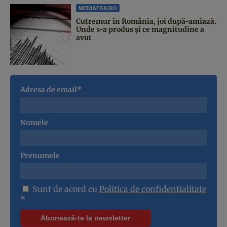
MEDIAFAX.RO
Cutremur în România, joi după-amiază.
Unde s-a produs și ce magnitudine a
avut
Adresa de email*
Numele
Prenumele
Sunt de acord cu
Politica de confidentialitate
*