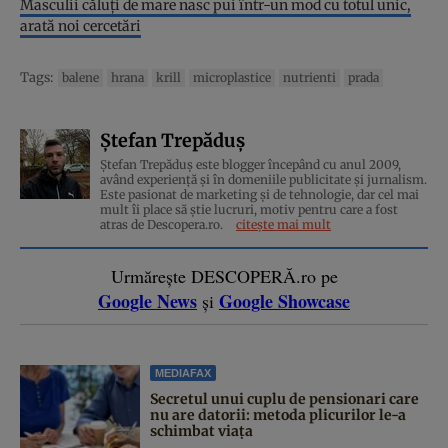
Masculii căluți de mare nasc pui într-un mod cu totul unic,
arată noi cercetări
Tags:
balene
hrana
krill
microplastice
nutrienti
prada
Ștefan Trepăduș
Ștefan Trepăduș este blogger începând cu anul 2009,
având experiență și în domeniile publicitate și jurnalism.
Este pasionat de marketing și de tehnologie, dar cel mai
mult îi place să știe lucruri, motiv pentru care a fost
atras de Descopera.ro.
citește mai mult
Urmărește DESCOPERĂ.ro pe
Google News
Google Showcase
și
MEDIAFAX
Secretul unui cuplu de pensionari care
nu are datorii: metoda plicurilor le-a
schimbat viața