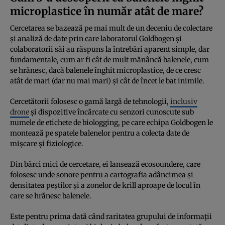
microplastice în număr atât de mare?
Cercetarea se bazează pe mai mult de un deceniu de colectare
și analiză de date prin care laboratorul Goldbogen și
colaboratorii săi au răspuns la întrebări aparent simple, dar
fundamentale, cum ar fi cât de mult mănâncă balenele, cum
se hrănesc, dacă balenele înghit microplastice, de ce cresc
atât de mari (dar nu mai mari) și cât de încet le bat inimile.
Cercetătorii folosesc o gamă largă de tehnologii,
inclusiv
drone
și dispozitive încărcate cu senzori cunoscute sub
numele de etichete de biologging, pe care echipa Goldbogen le
montează pe spatele balenelor pentru a colecta date de
mișcare și fiziologice.
Din bărci mici de cercetare, ei lansează ecosoundere, care
folosesc unde sonore pentru a cartografia adâncimea și
densitatea peștilor și a zonelor de krill aproape de locul în
care se hrănesc balenele.
Este pentru prima dată când raritatea grupului de informații