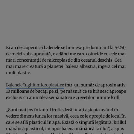
Ei au descoperit că balenele se hrănesc predominant la 5-250
de metri sub suprafață, o adâncime care coincide cu cele mai
mari concentrații de microplastic din oceanul deschis. Cea
mai mare creatură a planetei, balena albastră, ingeră cel mai
mult plastic.
Balenele înghit microplastice
într-un număr de aproximativ
10 milioane de bucăți pe zi, pe măsură ce se hrănesc aproape
exclusiv cu animale asemănătoare creveților numite krill.
„Sunt mai jos în lanțul trofic decât v-ați aștepta având în
vedere dimensiunea lor masivă, ceea ce le apropie de locul în
care se află plasticul în apă. Există o singură legătură: krillul
mănâncă plasticul, iar apoi balena mănâncă krillul”, a spus