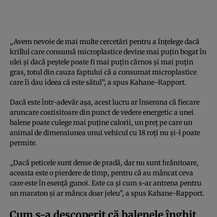
„Avem nevoie de mai multe cercetări pentru a înțelege dacă
krillul care consumă microplastice devine mai puțin bogat în
ulei și dacă peștele poate fi mai puțin cărnos și mai puțin
gras, totul din cauza faptului că a consumat microplastice
care îi dau ideea că este sătul”, a spus Kahane-Rapport.
Dacă este într-adevăr așa, acest lucru ar însemna că fiecare
aruncare costisitoare din punct de vedere energetic a unei
balene poate culege mai puține calorii, un preț pe care un
animal de dimensiunea unui vehicul cu 18 roți nu și-l poate
permite.
„Dacă peticele sunt dense de pradă, dar nu sunt hrănitoare,
aceasta este o pierdere de timp, pentru că au mâncat ceva
care este în esență gunoi. Este ca și cum s-ar antrena pentru
un maraton și ar mânca doar jeleu”, a spus Kahane-Rapport.
Cum s-a descoperit că balenele înghit