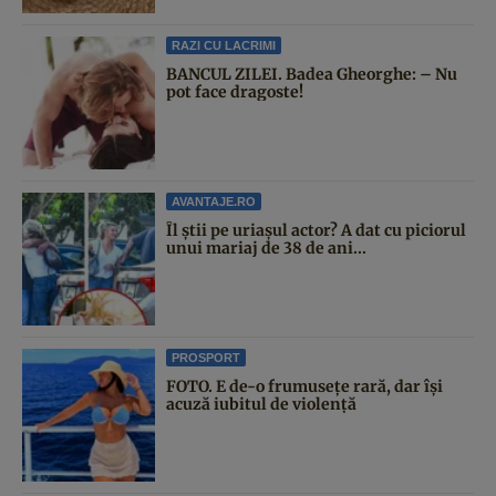
RAZI CU LACRIMI
BANCUL ZILEI. Badea Gheorghe: – Nu
pot face dragoste!
AVANTAJE.RO
Îl știi pe uriașul actor? A dat cu piciorul
unui mariaj de 38 de ani...
PROSPORT
FOTO. E de-o frumusețe rară, dar își
acuză iubitul de violență