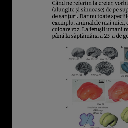
Când ne referim la creier, vorb
(alungite şi sinuoase) de pe su
de şanţuri. Dar nu toate speciil
exemplu, animalele mai mici, cu
culoare roz. La fetuşii umani n
până la săptămâna a 23-a de ge