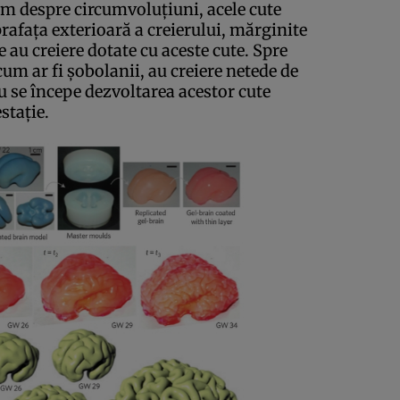
im despre circumvoluţiuni, acele cute
prafaţa exterioară a creierului, mărginite
e au creiere dotate cu aceste cute. Spre
m ar fi şobolanii, au creiere netede de
u se începe dezvoltarea acestor cute
staţie.