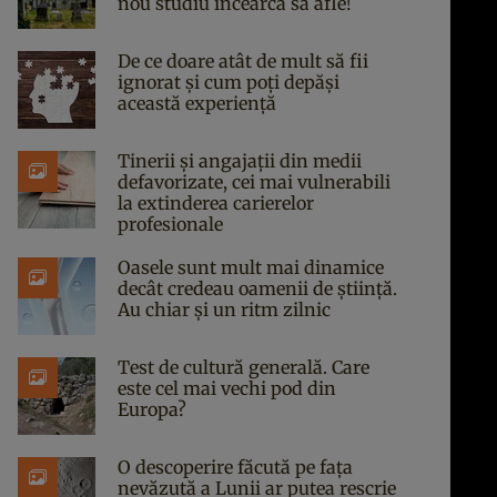
nou studiu încearcă să afle!
De ce doare atât de mult să fii
ignorat și cum poți depăși
această experiență
Tinerii și angajații din medii
defavorizate, cei mai vulnerabili
la extinderea carierelor
profesionale
Oasele sunt mult mai dinamice
decât credeau oamenii de știință.
Au chiar și un ritm zilnic
Test de cultură generală. Care
este cel mai vechi pod din
Europa?
O descoperire făcută pe fața
nevăzută a Lunii ar putea rescrie