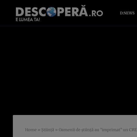
D:NEWS
Home
»
Știință
»
Oamenii de ştiinţă au ”imprimat” un CRE