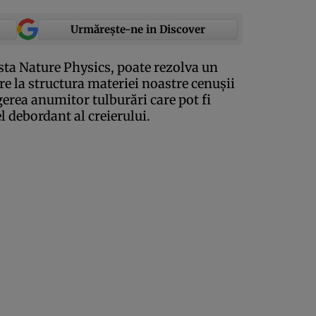
Urmărește-ne in Discover
ista Nature Physics, poate rezolva un
re la structura materiei noastre cenuşii
egerea anumitor tulburări care pot fi
el debordant al creierului.