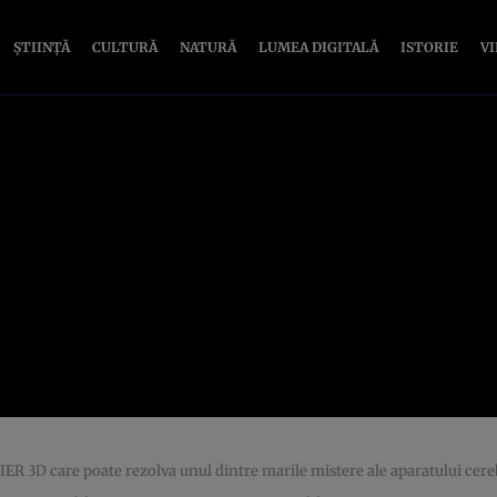
ȘTIINȚĂ
CULTURĂ
NATURĂ
LUMEA DIGITALĂ
ISTORIE
V
IER 3D care poate rezolva unul dintre marile mistere ale aparatului ce