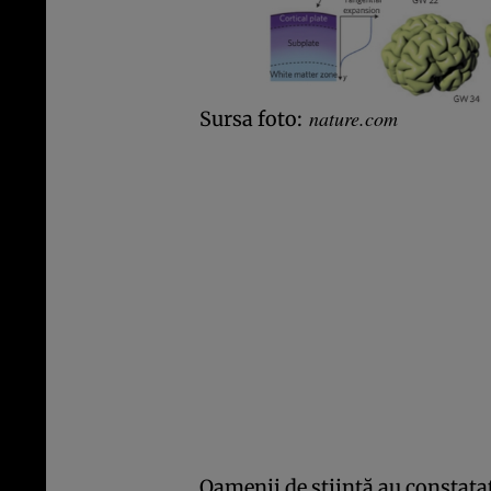
nature.com
Sursa foto:
Oamenii de ştiinţă au constatat