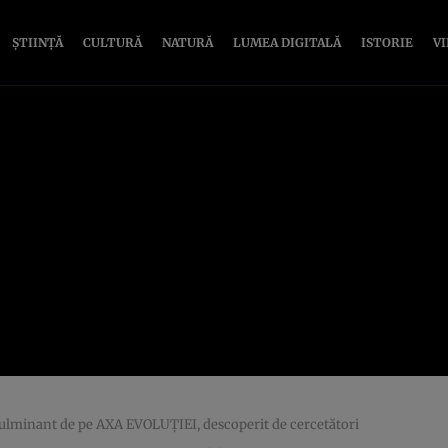
ȘTIINȚĂ
CULTURĂ
NATURĂ
LUMEA DIGITALĂ
ISTORIE
V
ulminant de pe AXA EVOLUŢIEI, descoperit de cercetători