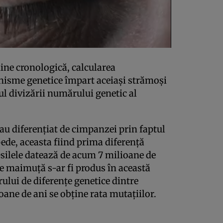
dine cronologică, calcularea
isme genetice împart aceiaşi strămoşi
ul divizării numărului genetic al
au diferenţiat de cimpanzei prin faptul
ede, aceasta fiind prima diferenţă
silele datează de acum 7 milioane de
e maimuţă s-ar fi produs în această
ului de diferenţe genetice dintre
ane de ani se obţine rata mutaţiilor.