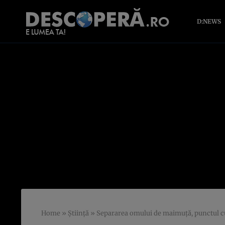
D:NEWS
Home
»
Știință
»
Separarea omului de maimuţă, punctul c