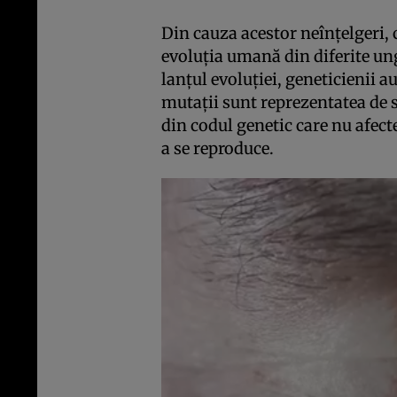
Din cauza acestor neînţelgeri, c
evoluţia umană din diferite ung
lanţul evoluţiei, geneticienii a
mutaţii sunt reprezentatea de 
din codul genetic care nu afect
a se reproduce.