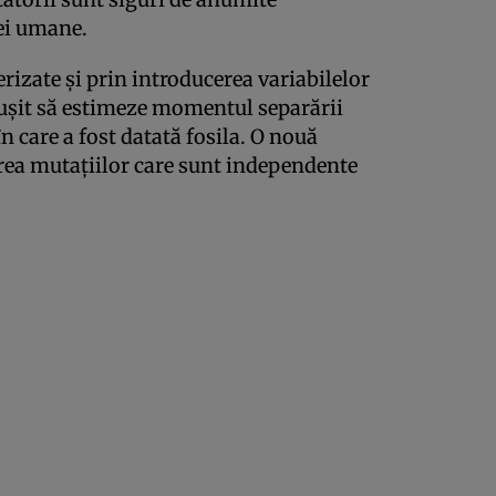
iei umane.
izate şi prin introducerea variabilelor
reuşit să estimeze momentul separării
n care a fost datată fosila. O nouă
rea mutaţiilor care sunt independente