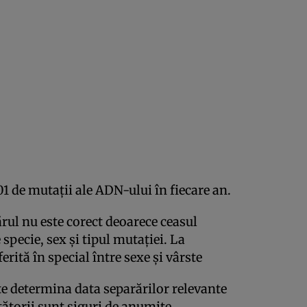
1 de mutaţii ale ADN-ului în fiecare an.
rul nu este corect deoarece ceasul
specie, sex şi tipul mutaţiei. La
erită în special între sexe şi vârste
te determina data separărilor relevante
tătorii sunt siguri de anumite