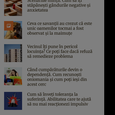
Scenariile minții. Cum să îți
stăpânești gândurile negative și
anxietatea
Ceva ce savanții au crezut că este
unic oamenilor tocmai a fost
observat și la maimuțe
Vecinul îți pune în pericol
locuința? Ce poți face dacă refuză
să remedieze problema
Când cumpărăturile devin o
dependență. Cum recunoști
oniomania și cum poți ieși din
acest cerc
Cum să înveți toleranța la
suferință. Abilitatea care te ajută
să nu mai reacționezi impulsiv