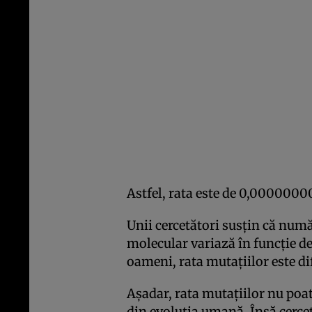
Astfel, rata este de 0,00000000
Unii cercetători susţin că numă
molecular variază în funcţie de 
oameni, rata mutaţiilor este dif
Aşadar, rata mutaţiilor nu poa
din evoluţia umană. Însă cerce