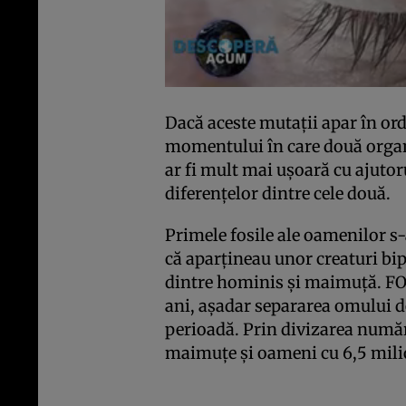
Dacă aceste mutaţii apar în or
momentului în care două organ
ar fi mult mai uşoară cu ajutor
diferenţelor dintre cele două.
Primele fosile ale oamenilor s-
că aparţineau unor creaturi bip
dintre hominis şi maimuţă. FO
ani, aşadar separarea omului d
perioadă. Prin divizarea număr
maimuţe şi oameni cu 6,5 milio