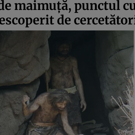
de maimuţă, punctul c
scoperit de cercetător