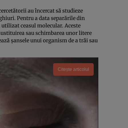
ercetătorii au încercat să studieze
hiuri. Pentru a data separările din
u utilizat ceasul molecular. Aceste
sustituirea sau schimbarea unor litere
ează şansele unui organism de a trăi sau
Citește articolul