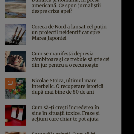
americană. Ce spun jurnaliștii
despre criza apei?
Coreea de Nord a lansat cel puțin
un proiectil neidentificat spre
Marea Japoniei
Cum se manifestă depresia
zâmbitoare și ce trebuie să știe cei
din jur pentru a o recunoaște
Nicolae Stoica, ultimul mare
interbelic. O recuperare istorică
după mai bine de 80 de ani
Cum să-ți crești încrederea în
sine în situații toxice. Fraze și
acțiuni care chiar te pot ajuta