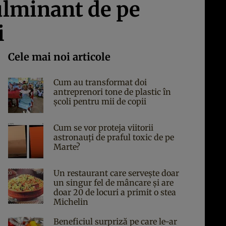
ulminant de pe
i
Cele mai noi articole
Cum au transformat doi
antreprenori tone de plastic în
școli pentru mii de copii
Cum se vor proteja viitorii
astronauți de praful toxic de pe
Marte?
Un restaurant care servește doar
un singur fel de mâncare și are
doar 20 de locuri a primit o stea
Michelin
Beneficiul surpriză pe care le-ar