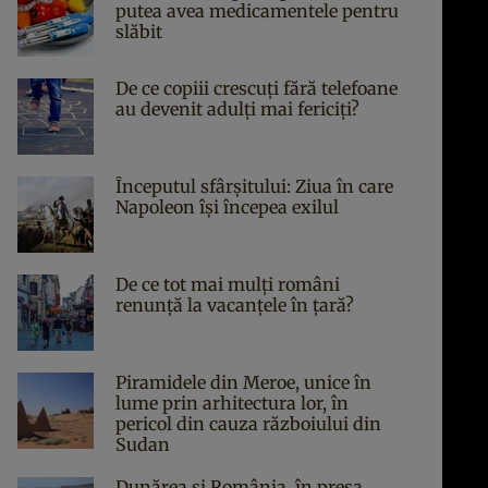
putea avea medicamentele pentru
slăbit
De ce copiii crescuți fără telefoane
au devenit adulți mai fericiți?
Începutul sfârşitului: Ziua în care
Napoleon îşi începea exilul
De ce tot mai mulți români
renunță la vacanțele în țară?
Piramidele din Meroe, unice în
lume prin arhitectura lor, în
pericol din cauza războiului din
Sudan
Dunărea și România, în presa