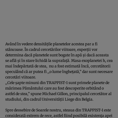
Având în vedere densităţile planetelor acestea par a fi
stâncoase. În cadrul cercetărilor viitoare, experţii vor
determina dacă planetele sunt bogate în apă şi dacă aceasta
se află şi în stare lichidă la suprafaţă. Masa exoplanetei h, cea
mai îndepărtată de stea, nu a fost estimată încă, cercetătorii
speculând că ar putea fi ,,o lume îngheţată,” dar sunt necesare
cercetări viitoare.
,,Cele şapte minuni din TRAPPIST-1 sunt primele planete de
mărimea Pământului care au fost descoperite orbitând o
astfel de stea,” spune Michael Gillon, principalul cercetător al
studiului, din cadrul Universităţii Liege din Belgia.
Spre deosebire de Soarele nostru, steaua din TRAPPIST-1 este
considerată extrem de rece, astfel fiind posibilă existenţa apei