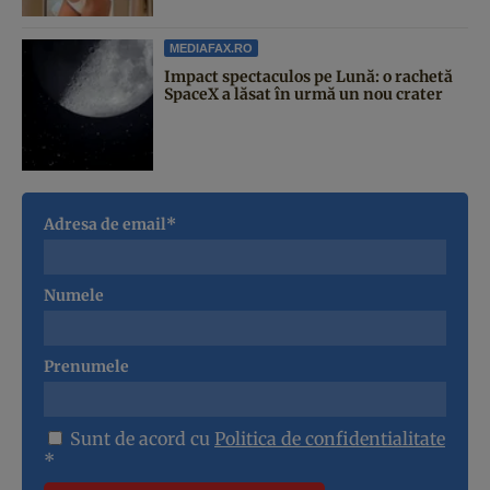
MEDIAFAX.RO
Impact spectaculos pe Lună: o rachetă
SpaceX a lăsat în urmă un nou crater
Adresa de email*
Numele
Prenumele
Sunt de acord cu
Politica de confidentialitate
*