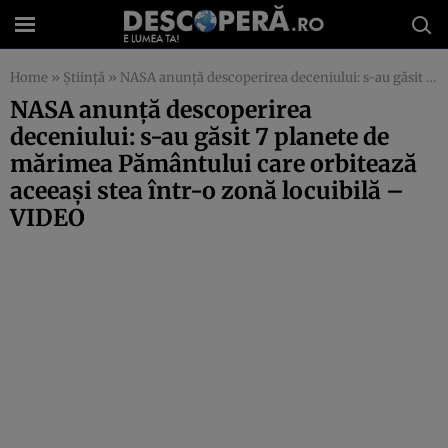
Home
»
Știință
»
NASA anunţă descoperirea deceniului: s-au găsit 7 planete de mărimea Pământului care orbitează aceeaşi stea într-o zonă locuibilă – VIDEO
NASA anunţă descoperirea
deceniului: s-au găsit 7 planete de
mărimea Pământului care orbitează
aceeaşi stea într-o zonă locuibilă –
VIDEO