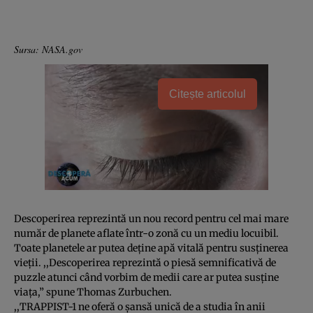
Sursa: NASA.gov
Citește articolul
Descoperirea reprezintă un nou record pentru cel mai mare
număr de planete aflate într-o zonă cu un mediu locuibil.
Toate planetele ar putea deţine apă vitală pentru susţinerea
vieţii. ,,Descoperirea reprezintă o piesă semnificativă de
puzzle atunci când vorbim de medii care ar putea susţine
viaţa,” spune Thomas Zurbuchen.
,,TRAPPIST-1 ne oferă o şansă unică de a studia în anii