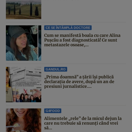
CE SE ÎNTÂMPLĂ DOCTORE
Cum se manifestă boala cu care Alina
Pușcău a fost diagnosticată! Ce sunt
metastazele osoase,...
GANDUL.RO
„Prima doamnă” a țării își publică
declarația de avere, după un an de
presiuni jurnalistice....
G4FOOD
Alimentele „rele” de la micul dejun la
care nu trebuie să renunți când vrei
să...