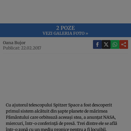
2 POZE
VEZI GALERIA FOTO »
Oana Bujor
Publicat: 22.02.2017
Cu ajutorul telescopului Spitzer Space a fost descoperit
primul sistem alcătuit din şapte planete de mărimea
Pământului care orbitează aceeaşi stea, a anunţat NASA,
miercuri, într-o conferinţă de presă. Trei dintre ele se află
într-o zonă cu un mediu propice pentru a fi locuibil.