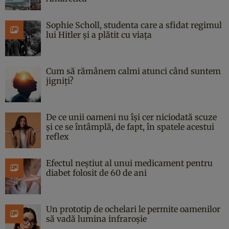
Sophie Scholl, studenta care a sfidat regimul
lui Hitler și a plătit cu viața
Cum să rămânem calmi atunci când suntem
jigniți?
De ce unii oameni nu își cer niciodată scuze
și ce se întâmplă, de fapt, în spatele acestui
reflex
Efectul neștiut al unui medicament pentru
diabet folosit de 60 de ani
Un prototip de ochelari le permite oamenilor
să vadă lumina infraroșie