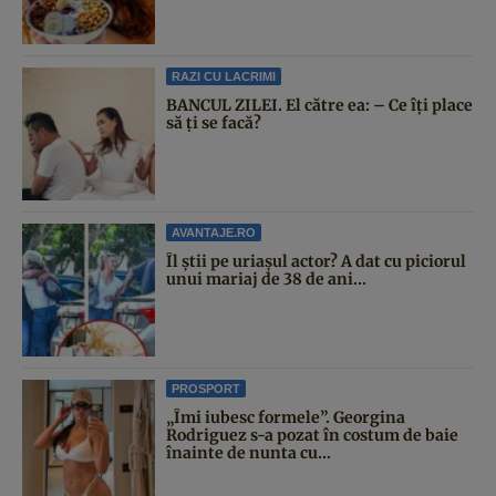
RAZI CU LACRIMI
BANCUL ZILEI. El către ea: – Ce îți place
să ți se facă?
AVANTAJE.RO
Îl știi pe uriașul actor? A dat cu piciorul
unui mariaj de 38 de ani...
PROSPORT
„Îmi iubesc formele”. Georgina
Rodriguez s-a pozat în costum de baie
înainte de nunta cu...