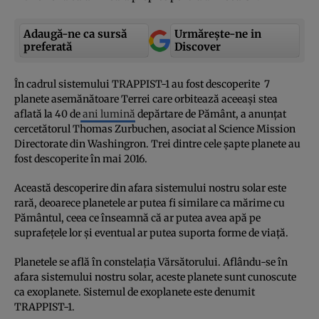
Adaugă-ne ca sursă
Urmărește-ne in
preferată
Discover
În cadrul sistemului TRAPPIST-1 au fost descoperite 7
planete asemănătoare Terrei care orbitează aceeaşi stea
aflată la 40 de
ani lumină
depărtare de Pământ, a anunţat
cercetătorul Thomas Zurbuchen, asociat al Science Mission
Directorate din Washingron. Trei dintre cele şapte planete au
fost descoperite în mai 2016.
Această descoperire din afara sistemului nostru solar este
rară, deoarece planetele ar putea fi similare ca mărime cu
Pământul, ceea ce înseamnă că ar putea avea apă pe
suprafeţele lor şi eventual ar putea suporta forme de viaţă.
Planetele se află în constelaţia Vărsătorului. Aflându-se în
afara sistemului nostru solar, aceste planete sunt cunoscute
ca exoplanete. Sistemul de exoplanete este denumit
TRAPPIST-1.