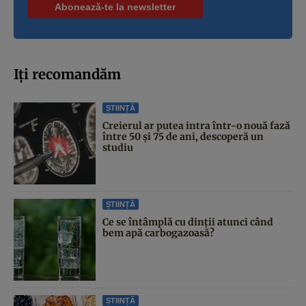
Iți recomandăm
ȘTIINȚĂ
Creierul ar putea intra într-o nouă fază
între 50 și 75 de ani, descoperă un
studiu
ȘTIINȚĂ
Ce se întâmplă cu dinții atunci când
bem apă carbogazoasă?
ȘTIINȚĂ