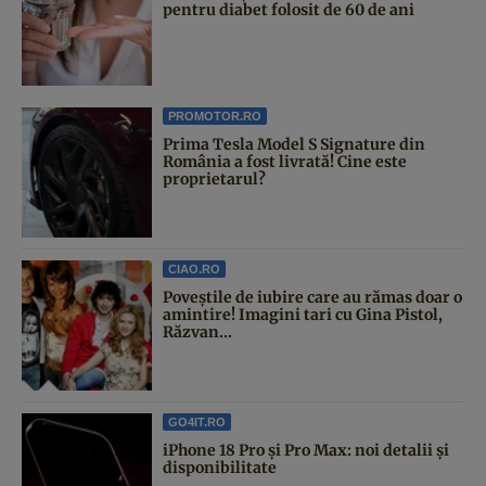
pentru diabet folosit de 60 de ani
PROMOTOR.RO
Prima Tesla Model S Signature din
România a fost livrată! Cine este
proprietarul?
CIAO.RO
Poveştile de iubire care au rămas doar o
amintire! Imagini tari cu Gina Pistol,
Răzvan...
GO4IT.RO
iPhone 18 Pro și Pro Max: noi detalii și
disponibilitate