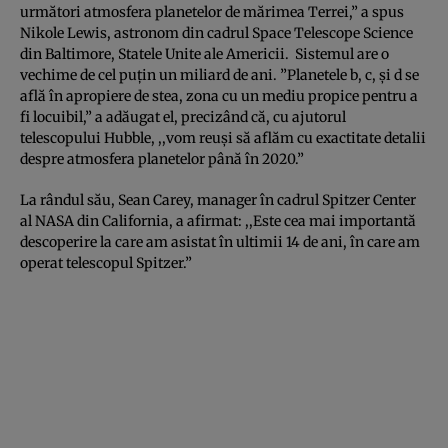
următori atmosfera planetelor de mărimea Terrei,” a spus
Nikole Lewis, astronom din cadrul Space Telescope Science
din Baltimore, Statele Unite ale Americii. Sistemul are o
vechime de cel puţin un miliard de ani. ”Planetele b, c, şi d se
află în apropiere de stea, zona cu un mediu propice pentru a
fi locuibil,” a adăugat el, precizând că, cu ajutorul
telescopului Hubble, ,,vom reuşi să aflăm cu exactitate detalii
despre atmosfera planetelor până în 2020.”
La rândul său, Sean Carey, manager în cadrul Spitzer Center
al NASA din California, a afirmat: ,,Este cea mai importantă
descoperire la care am asistat în ultimii 14 de ani, în care am
operat telescopul Spitzer.”