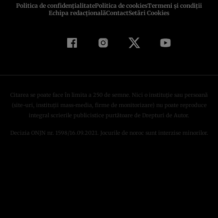
Politica de confidenţialitate
Politica de cookies
Termeni şi condiţii
Echipa redacțională
Contact
Setări Cookies
Citarea se poate face în limita a 250 de semne. Nici o instituţie sau persoană
(site-uri, instituţii mass-media, firme de monitorizare) nu poate reproduce
integral scrierile publicistice purtătoare de Drepturi de Autor.
Decizia ONJN nr. 1598/16.09.2021. Jocurile de noroc sunt interzise minorilor.