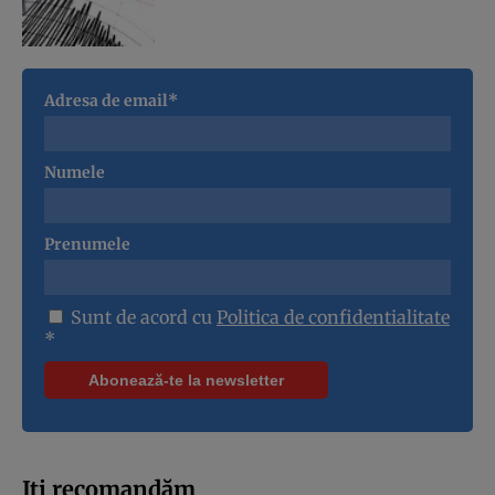
Adresa de email*
Numele
Prenumele
Sunt de acord cu
Politica de confidentialitate
*
Iți recomandăm