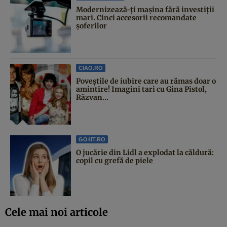
Modernizează-ți mașina fără investiții
mari. Cinci accesorii recomandate
șoferilor
CIAO.RO
Poveştile de iubire care au rămas doar o
amintire! Imagini tari cu Gina Pistol,
Răzvan...
GO4IT.RO
O jucărie din Lidl a explodat la căldură:
copil cu grefă de piele
Cele mai noi articole