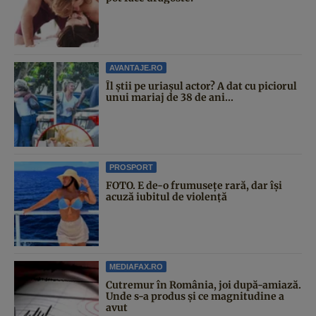
AVANTAJE.RO
Îl știi pe uriașul actor? A dat cu piciorul
unui mariaj de 38 de ani...
PROSPORT
FOTO. E de-o frumusețe rară, dar își
acuză iubitul de violență
MEDIAFAX.RO
Cutremur în România, joi după-amiază.
Unde s-a produs și ce magnitudine a
avut