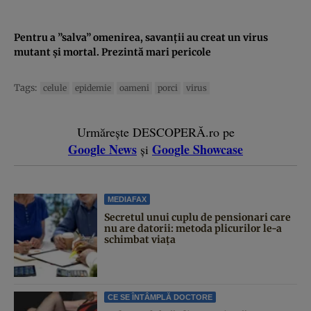
Pentru a ”salva” omenirea, savanţii au creat un virus
mutant şi mortal. Prezintă mari pericole
Tags:
celule
epidemie
oameni
porci
virus
Urmărește DESCOPERĂ.ro pe
Google News
Google Showcase
și
MEDIAFAX
Secretul unui cuplu de pensionari care
nu are datorii: metoda plicurilor le-a
schimbat viața
CE SE ÎNTÂMPLĂ DOCTORE