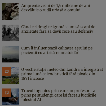
Amprente vechi de 1,4 milioane de ani
dezvăluie o rudă uriașă a omului
Când cei dragi te ignoră: cum să scapi de
anxietate fără să devii rece sau defensiv
Cum îi influențează calitatea aerului pe
pacienții cu artrită reumatoidă?
O veche stație meteo din Londra a înregistrat
prima lună calendaristică fără ploaie din
1871 încoace
Trucul ingenios prin care un profesor i-a
prins pe studenții care își făceau lucrările
folosind AI