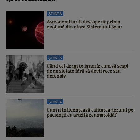
ȘTIINȚĂ
Astronomii ar fi descoperit prima
exolună din afara Sistemului Solar
ȘTIINȚĂ
Când cei dragi te ignoră: cum să scapi
de anxietate fără să devii rece sau
defensiv
ȘTIINȚĂ
Cum îi influențează calitatea aerului pe
pacienții cu artrită reumatoidă?