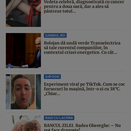
Vedeta celebră, diagnosticată cu cancer
pentru a doua oară, dar a ales să
păstreze totul...
GANDUL.RO
Bolojan dă undă verde Transelectrica
să taie curentul companiilor, în
contextul crizei energetice. Cu cât...
G4FOOD
Experiment viral pe TikTok. Cum se coc
fursecuri în mașină, într-o zi cu 38°C.
„Chiar...
RAZI CU LACRIMI
BANCUL ZILEI. Badea Gheorghe: – Nu
pot face dragoste!