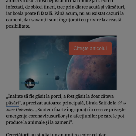
atunci virusul a fost depistat în mai multe ţări. Porcii
infectaţi, de obicei tineri, trec prin diaree acută şi vărsături,
iar boala poate fi fatală. Până acum, nu au existat cazuri la
oameni, dar savanţii sunt îngrijoraţi cu privire la această
posibilitate.
Citește articolul
„Înainte să fie găsit la porci, a fost găsit la doar câteva
Ohio
păsări
”, a precizat autoarea principală, Linda Saif de la
State University
. „Suntem foarte îngrijoraţi în ceea ce priveşte
emergenţa coronavirusurilor şi a afecţiunilor pe care le pot
produce la animale şi la oameni”.
Cercetătorii au studiat un anumit receptor celular