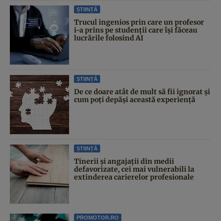
ȘTIINȚĂ
Trucul ingenios prin care un profesor
i-a prins pe studenții care își făceau
lucrările folosind AI
ȘTIINȚĂ
De ce doare atât de mult să fii ignorat și
cum poți depăși această experiență
ȘTIINȚĂ
Tinerii și angajații din medii
defavorizate, cei mai vulnerabili la
extinderea carierelor profesionale
PROMOTOR.RO