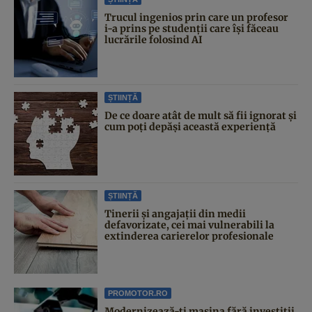
Trucul ingenios prin care un profesor
i-a prins pe studenții care își făceau
lucrările folosind AI
ȘTIINȚĂ
De ce doare atât de mult să fii ignorat și
cum poți depăși această experiență
ȘTIINȚĂ
Tinerii și angajații din medii
defavorizate, cei mai vulnerabili la
extinderea carierelor profesionale
PROMOTOR.RO
Modernizează-ți mașina fără investiții