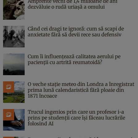
Amprente vechi de 1,4 milioane de ani
dezvăluie o rudă uriașă a omului
Când cei dragi te ignoră: cum să scapi de
anxietate fără să devii rece sau defensiv
Cum îi influențează calitatea aerului pe
pacienții cu artrită reumatoidă?
O veche stație meteo din Londra a înregistrat
prima lună calendaristică fără ploaie din
1871 încoace
Trucul ingenios prin care un profesor i-a
prins pe studenții care își făceau lucrările
folosind AI