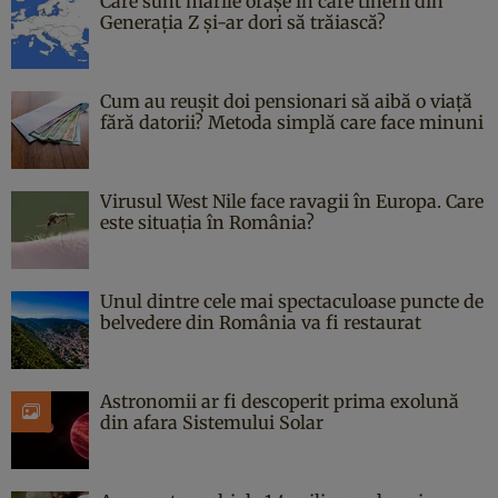
Care sunt marile orașe în care tinerii din
Generația Z și-ar dori să trăiască?
Cum au reușit doi pensionari să aibă o viață
fără datorii? Metoda simplă care face minuni
Virusul West Nile face ravagii în Europa. Care
este situația în România?
Unul dintre cele mai spectaculoase puncte de
belvedere din România va fi restaurat
Astronomii ar fi descoperit prima exolună
din afara Sistemului Solar