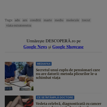
Tags:
adn
arn
conditii
marte
mediu
molecule
trecut
viata extraterestra
Urmărește DESCOPERĂ.ro pe
Google News
Google Showcase
și
MEDIAFAX
Secretul unui cuplu de pensionari care
nu are datorii: metoda plicurilor le-a
schimbat viața
CE SE ÎNTÂMPLĂ DOCTORE
Vedeta celebră, diagnosticată cu cancer