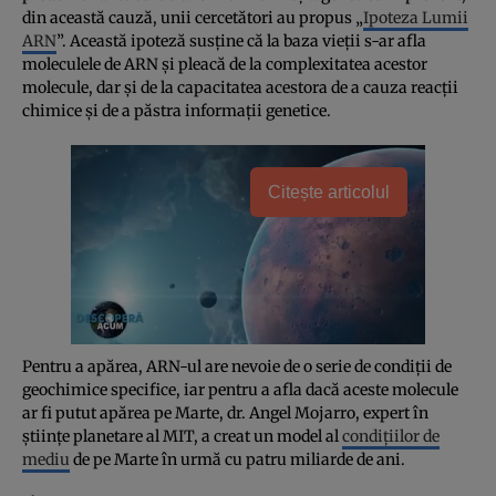
din această cauză, unii cercetători au propus „
Ipoteza Lumii
ARN
”. Această ipoteză susţine că la baza vieţii s-ar afla
moleculele de ARN şi pleacă de la complexitatea acestor
molecule, dar şi de la capacitatea acestora de a cauza reacţii
chimice şi de a păstra informaţii genetice.
Citește articolul
Pentru a apărea, ARN-ul are nevoie de o serie de condiţii de
geochimice specifice, iar pentru a afla dacă aceste molecule
ar fi putut apărea pe Marte, dr. Angel Mojarro, expert în
ştiinţe planetare al MIT, a creat un model al
condiţiilor de
mediu
de pe Marte în urmă cu patru miliarde de ani.