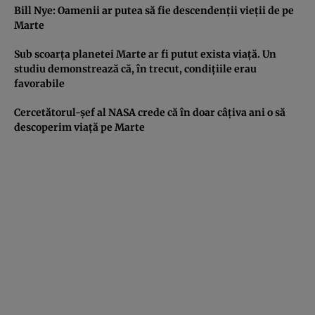
Bill Nye: Oamenii ar putea să fie descendenţii vieţii de pe
Marte
Sub scoarţa planetei Marte ar fi putut exista viaţă. Un
studiu demonstrează că, în trecut, condiţiile erau
favorabile
Cercetătorul-şef al NASA crede că în doar câţiva ani o să
descoperim viaţă pe Marte