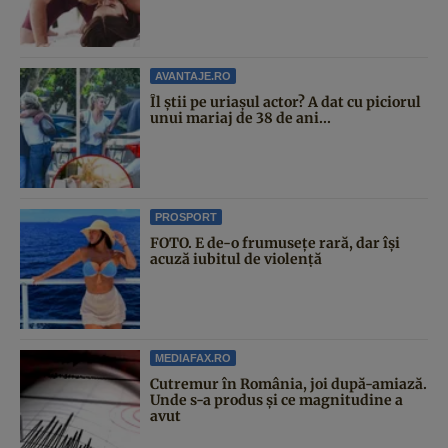
AVANTAJE.RO
Îl știi pe uriașul actor? A dat cu piciorul
unui mariaj de 38 de ani...
PROSPORT
FOTO. E de-o frumusețe rară, dar își
acuză iubitul de violență
MEDIAFAX.RO
Cutremur în România, joi după-amiază.
Unde s-a produs și ce magnitudine a
avut