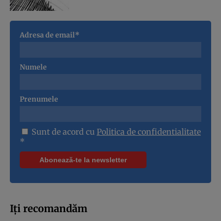
Adresa de email*
Numele
Prenumele
Sunt de acord cu
Politica de confidentialitate
*
Iți recomandăm