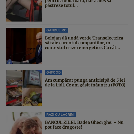
pentru a doua oară, dar a ales să
păstreze totul...
GANDUL.RO
Bolojan dă undă verde Transelectrica
să taie curentul companiilor, în
contextul crizei energetice. Cu cât...
G4FOOD
Am cumpărat punga antirisipă de 5 lei
de la Lidl. Ce am găsit înăuntru (FOTO)
RAZI CU LACRIMI
BANCUL ZILEI. Badea Gheorghe: – Nu
pot face dragoste!