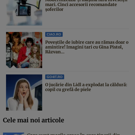
mari. Cinci accesorii recomandate
șoferilor
CIAO.RO
Poveştile de iubire care au rămas doar o
amintire! Imagini tari cu Gina Pistol,
Răzvan...
GO4IT.RO
O jucărie din Lidl a explodat la căldură:
copil cu grefă de piele
Cele mai noi articole