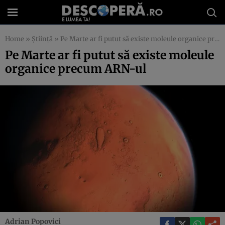
Home
»
Știință
»
Pe Marte ar fi putut să existe moleule organice precum ARN-ul
Pe Marte ar fi putut să existe moleule
organice precum ARN-ul
Adrian Popovici