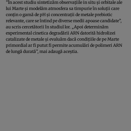
”În acest studiu sintetizăm observaţiile in situ şi orbitale ale
lui Marte şi modelăm atmosfera sa timpurie în soluţii care
conţin o gamă de pH şi concentraţii de metale prebiotic
relevante, care se întind pe diverse medii apoase candidate”,
au scris cercetătorii în studiul lor. „Apoi determinăm
experimental cinetica degradării ARN datorită hidrolizei
catalizate de metale şi evaluăm dacă condiţiile de pe Marte
primordial ar fi putut fi permite acumulări de polimeri ARN
de lungă durată”, mai adaugă aceştia.