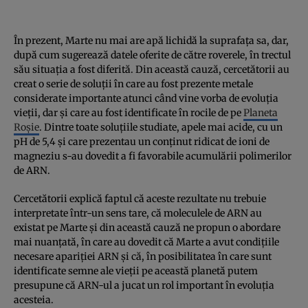
În prezent, Marte nu mai are apă lichidă la suprafaţa sa, dar,
după cum sugerează datele oferite de către roverele, în trectul
său situaţia a fost diferită. Din această cauză, cercetătorii au
creat o serie de soluţii în care au fost prezente metale
considerate importante atunci când vine vorba de evoluţia
vieţii, dar şi care au fost identificate în rocile de pe
Planeta
Roşie
. Dintre toate soluţiile studiate, apele mai acide, cu un
pH de 5,4 şi care prezentau un conţinut ridicat de ioni de
magneziu s-au dovedit a fi favorabile acumulării polimerilor
de ARN.
Cercetătorii explică faptul că aceste rezultate nu trebuie
interpretate într-un sens tare, că moleculele de ARN au
existat pe Marte şi din această cauză ne propun o abordare
mai nuanţată, în care au dovedit că Marte a avut condiţiile
necesare apariţiei ARN şi că, în posibilitatea în care sunt
identificate semne ale vieţii pe această planetă putem
presupune că ARN-ul a jucat un rol important în evoluţia
acesteia.