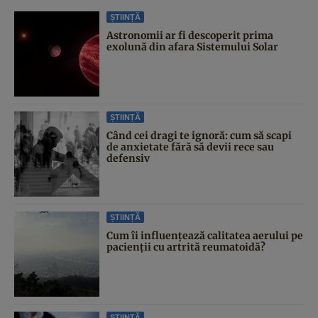
ȘTIINȚĂ
Astronomii ar fi descoperit prima
exolună din afara Sistemului Solar
ȘTIINȚĂ
Când cei dragi te ignoră: cum să scapi
de anxietate fără să devii rece sau
defensiv
ȘTIINȚĂ
Cum îi influențează calitatea aerului pe
pacienții cu artrită reumatoidă?
ȘTIINȚĂ