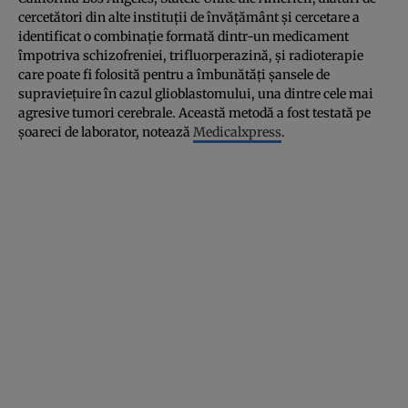
cercetători din alte instituţii de învăţământ şi cercetare a
identificat o combinaţie formată dintr-un medicament
împotriva schizofreniei, trifluorperazină, şi radioterapie
care poate fi folosită pentru a îmbunătăţi şansele de
supravieţuire în cazul glioblastomului, una dintre cele mai
agresive tumori cerebrale. Această metodă a fost testată pe
şoareci de laborator, notează
Medicalxpress
.