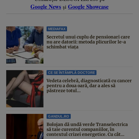
Google News
Google Showcase
și
MEDIAFAX
Secretul unui cuplu de pensionari care
nu are datorii: metoda plicurilor le-a
schimbat viața
CE SE ÎNTÂMPLĂ DOCTORE
Vedeta celebră, diagnosticată cu cancer
pentru a doua oară, dar a ales să
păstreze totul...
GANDUL.RO
Bolojan dă undă verde Transelectrica
să taie curentul companiilor, în
contextul crizei energetice. Cu cât...