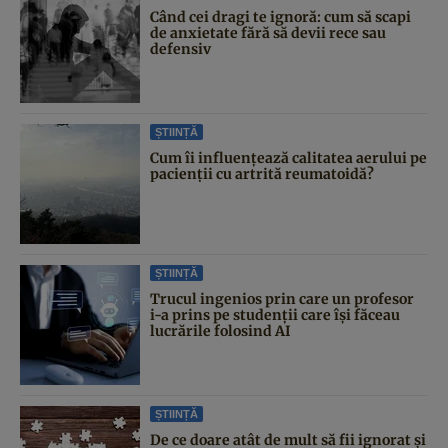
Când cei dragi te ignoră: cum să scapi
de anxietate fără să devii rece sau
defensiv
ȘTIINȚĂ
Cum îi influențează calitatea aerului pe
pacienții cu artrită reumatoidă?
ȘTIINȚĂ
Trucul ingenios prin care un profesor
i-a prins pe studenții care își făceau
lucrările folosind AI
ȘTIINȚĂ
De ce doare atât de mult să fii ignorat și