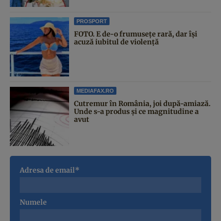
PROSPORT
FOTO. E de-o frumusețe rară, dar își
acuză iubitul de violență
MEDIAFAX.RO
Cutremur în România, joi după-amiază.
Unde s-a produs și ce magnitudine a
avut
Adresa de email*
Numele