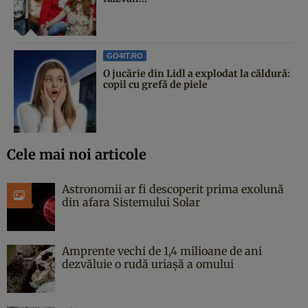
GO4IT.RO
O jucărie din Lidl a explodat la căldură:
copil cu grefă de piele
Cele mai noi articole
Astronomii ar fi descoperit prima exolună
din afara Sistemului Solar
Amprente vechi de 1,4 milioane de ani
dezvăluie o rudă uriașă a omului