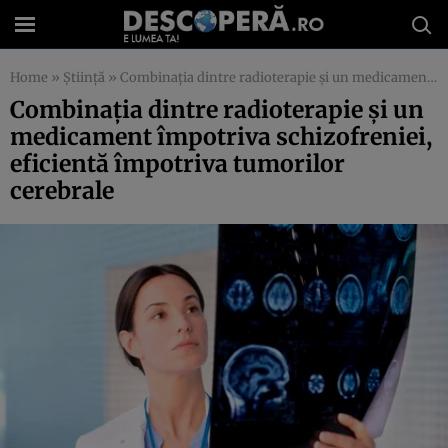
Home
»
Știință
»
Combinaţia dintre radioterapie şi un medicament împotriva schizofreniei, eficientă împotriva tumorilor cerebrale
Combinaţia dintre radioterapie şi un
medicament împotriva schizofreniei,
eficientă împotriva tumorilor
cerebrale