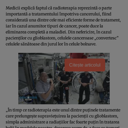
Medicii explică faptul că radioterapia reprezintă o parte
importantă a tratamentului împotriva cancerului, fiind
considerată una dintre cele mai eficiente forme de tratament,
iar în cazul anumitor tipuri de cancer, poate duce la
eliminarea completă a maladiei. Din nefericire, în cazul
pacienţilor cu glioblastom, celulele canceroase „convertesc”
celulele sănătoase din jurul lor în celule bolnave.
Citește articolul
„În timp ce radioterapia este unul dintre puţinele tratamente
care prelungeşte supravieţuirea la pacienţii cu glioblastom,
simpla administrare a radiaţiilor fac foarte puţin în tratarea
bolii în modelele noastre, deoarece avem de-a face cu tumori