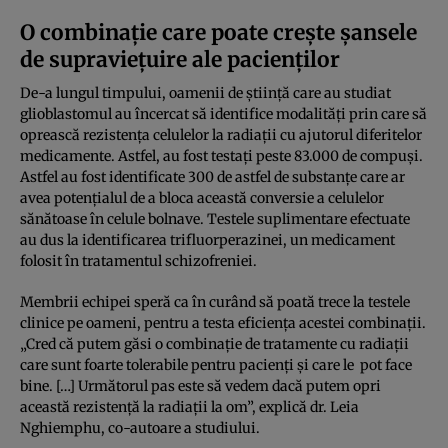
O combinație care poate crește șansele
de supraviețuire ale pacienților
De-a lungul timpului, oamenii de ştiinţă care au studiat
glioblastomul au încercat să identifice modalităţi prin care să
oprească rezistenţa celulelor la radiaţii cu ajutorul diferitelor
medicamente. Astfel, au fost testaţi peste 83.000 de compuşi.
Astfel au fost identificate 300 de astfel de substanţe care ar
avea potenţialul de a bloca această conversie a celulelor
sănătoase în celule bolnave. Testele suplimentare efectuate
au dus la identificarea trifluorperazinei, un medicament
folosit în tratamentul schizofreniei.
Membrii echipei speră ca în curând să poată trece la testele
clinice pe oameni, pentru a testa eficienţa acestei combinaţii.
„Cred că putem găsi o combinaţie de tratamente cu radiaţii
care sunt foarte tolerabile pentru pacienţi şi care le pot face
bine. […] Următorul pas este să vedem dacă putem opri
această rezistenţă la radiaţii la om”, explică dr. Leia
Nghiemphu, co-autoare a studiului.