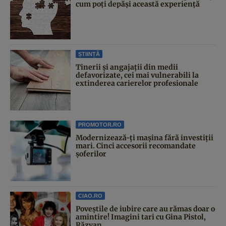
cum poți depăși această experiență
ȘTIINȚĂ
Tinerii și angajații din medii
defavorizate, cei mai vulnerabili la
extinderea carierelor profesionale
PROMOTOR.RO
Modernizează-ți mașina fără investiții
mari. Cinci accesorii recomandate
șoferilor
CIAO.RO
Poveştile de iubire care au rămas doar o
amintire! Imagini tari cu Gina Pistol,
Răzvan...