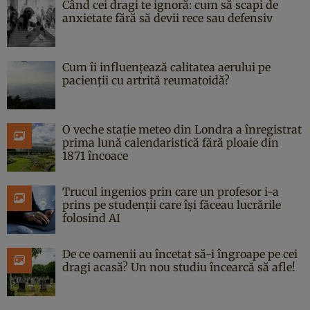
Când cei dragi te ignoră: cum să scapi de
anxietate fără să devii rece sau defensiv
Cum îi influențează calitatea aerului pe
pacienții cu artrită reumatoidă?
O veche stație meteo din Londra a înregistrat
prima lună calendaristică fără ploaie din
1871 încoace
Trucul ingenios prin care un profesor i-a
prins pe studenții care își făceau lucrările
folosind AI
De ce oamenii au încetat să-i îngroape pe cei
dragi acasă? Un nou studiu încearcă să afle!