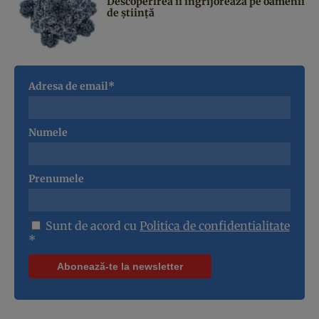
Descoperirea îi îngrijorează pe oamenii
de știință
Adresa de email*
Numele
Prenumele
Sunt de acord cu
Politica de confidentialitate
*