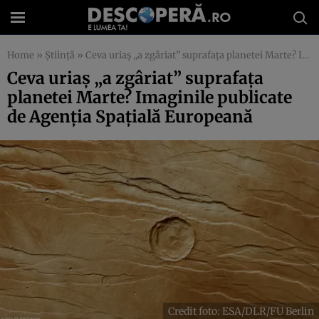
Home
»
Știință
»
Ceva uriaș „a zgâriat” suprafața planetei Marte? Imaginile publicate de Agenția Spațială Europeană
Ceva uriaș „a zgâriat” suprafața
planetei Marte? Imaginile publicate
de Agenția Spațială Europeană
Credit foto: ESA/DLR/FU Berlin