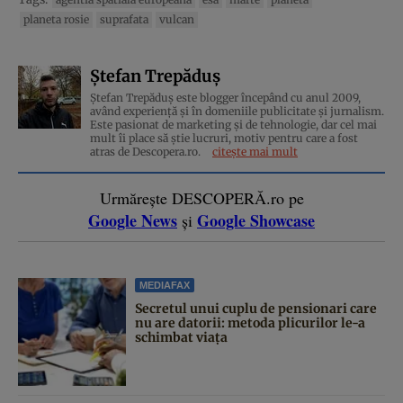
planeta rosie
suprafata
vulcan
Ștefan Trepăduș
Ștefan Trepăduș este blogger începând cu anul 2009,
având experiență și în domeniile publicitate și jurnalism.
Este pasionat de marketing și de tehnologie, dar cel mai
mult îi place să știe lucruri, motiv pentru care a fost
atras de Descopera.ro.
citește mai mult
Urmărește DESCOPERĂ.ro pe
Google News
Google Showcase
și
MEDIAFAX
Secretul unui cuplu de pensionari care
nu are datorii: metoda plicurilor le-a
schimbat viața