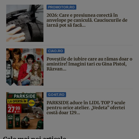
PROMOTOR.RO
2026: Care e presiunea corectă în
anvelope pe caniculă. Cauciucurile de
iarnă pot să facă...
CIAO.RO
Poveştile de iubire care au rămas doar o
amintire! Imagini tari cu Gina Pistol,
Răzvan...
GO4IT.RO
PARKSIDE aduce în LIDL TOP 7 scule
pentru orice atelier. „Vedeta” ofertei
costă doar 129...