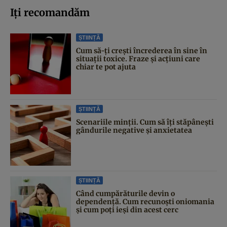
Iți recomandăm
ȘTIINȚĂ
Cum să-ți crești încrederea în sine în
situații toxice. Fraze și acțiuni care
chiar te pot ajuta
ȘTIINȚĂ
Scenariile minții. Cum să îți stăpânești
gândurile negative și anxietatea
ȘTIINȚĂ
Când cumpărăturile devin o
dependență. Cum recunoști oniomania
și cum poți ieși din acest cerc