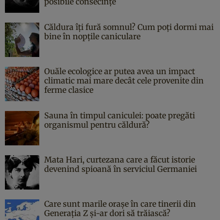
posibile consecințe
Căldura îți fură somnul? Cum poți dormi mai
bine în nopțile caniculare
Ouăle ecologice ar putea avea un impact
climatic mai mare decât cele provenite din
ferme clasice
Sauna în timpul caniculei: poate pregăti
organismul pentru căldură?
Mata Hari, curtezana care a făcut istorie
devenind spioană în serviciul Germaniei
Care sunt marile orașe în care tinerii din
Generația Z și-ar dori să trăiască?