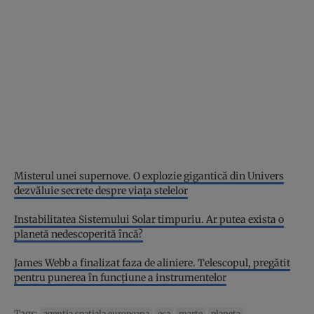
Misterul unei supernove. O explozie gigantică din Univers
dezvăluie secrete despre viața stelelor
Instabilitatea Sistemului Solar timpuriu. Ar putea exista o
planetă nedescoperită încă?
James Webb a finalizat faza de aliniere. Telescopul, pregătit
pentru punerea în funcțiune a instrumentelor
Tags:
agentia spatiala europeana
esa
marte
planeta