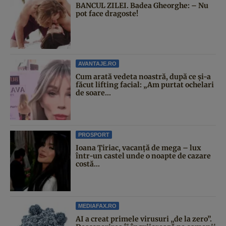
BANCUL ZILEI. Badea Gheorghe: – Nu
pot face dragoste!
AVANTAJE.RO
Cum arată vedeta noastră, după ce și-a
făcut lifting facial: „Am purtat ochelari
de soare...
PROSPORT
Ioana Țiriac, vacanță de mega – lux
într-un castel unde o noapte de cazare
costă...
MEDIAFAX.RO
AI a creat primele virusuri „de la zero”.