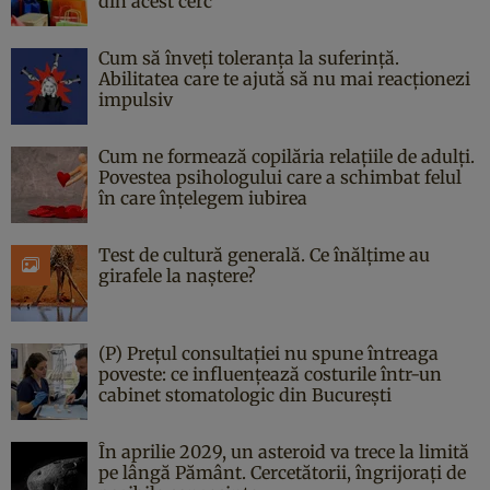
din acest cerc
Cum să înveți toleranța la suferință.
Abilitatea care te ajută să nu mai reacționezi
impulsiv
Cum ne formează copilăria relațiile de adulți.
Povestea psihologului care a schimbat felul
în care înțelegem iubirea
Test de cultură generală. Ce înălțime au
girafele la naștere?
(P) Prețul consultației nu spune întreaga
poveste: ce influențează costurile într-un
cabinet stomatologic din București
În aprilie 2029, un asteroid va trece la limită
pe lângă Pământ. Cercetătorii, îngrijorați de