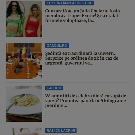
CE SE ÎNTÂMPLĂ DOCTORE
Cum arată acum Julia Chelaru, fosta
membră a trupei Exotic! Și-a etalat
formele voluptoase, la...
GANDUL.RO
Şedinţă extraordinară la Guvern.
Surprize pe ordinea de zi: în caz de
urgență, guvernul va...
G4FOOD
Vă amintiți de celebra dietă cu supă de
varză? Promitea până la 4,5 kilograme
pierdute...
RAZI CU LACRIMI