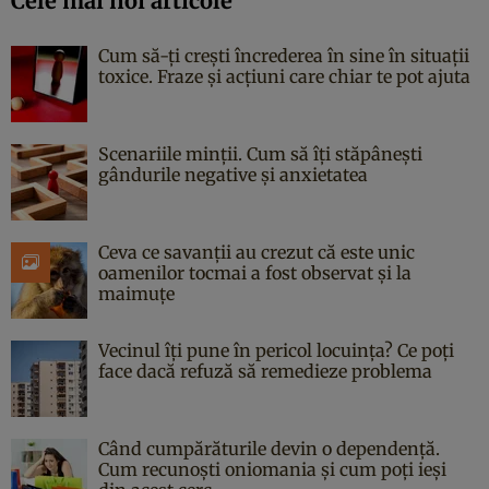
Cele mai noi articole
Cum să-ți crești încrederea în sine în situații
toxice. Fraze și acțiuni care chiar te pot ajuta
Scenariile minții. Cum să îți stăpânești
gândurile negative și anxietatea
Ceva ce savanții au crezut că este unic
oamenilor tocmai a fost observat și la
maimuțe
Vecinul îți pune în pericol locuința? Ce poți
face dacă refuză să remedieze problema
Când cumpărăturile devin o dependență.
Cum recunoști oniomania și cum poți ieși