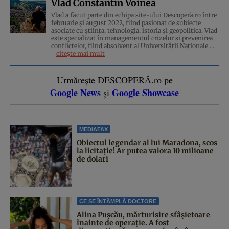
Vlad Constantin Voinea
Vlad a făcut parte din echipa site-ului Descoperă.ro între
februarie și august 2022, fiind pasionat de subiecte
asociate cu știința, tehnologia, istoria și geopolitica. Vlad
este specializat în managementul crizelor si prevenirea
conflictelor, fiind absolvent al Universității Naționale ...
citește mai mult
Urmărește DESCOPERĂ.ro pe
Google News
Google Showcase
și
MEDIAFAX
Obiectul legendar al lui Maradona, scos
la licitație! Ar putea valora 10 milioane
de dolari
CE SE ÎNTÂMPLĂ DOCTORE
Alina Pușcău, mărturisire sfâșietoare
înainte de operație. A fost