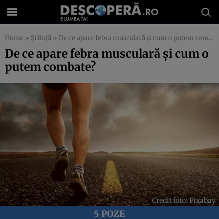
Home
»
Știință
»
De ce apare febra musculară și cum o putem combate?
De ce apare febra musculară și cum o
putem combate?
Credit foto: Pixabay
5 POZE