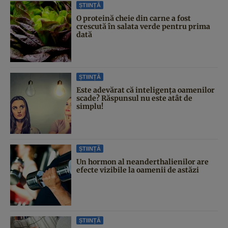
ȘTIINȚĂ
O proteină cheie din carne a fost
crescută în salata verde pentru prima
dată
ȘTIINȚĂ
Este adevărat că inteligența oamenilor
scade? Răspunsul nu este atât de
simplu!
ȘTIINȚĂ
Un hormon al neanderthalienilor are
efecte vizibile la oamenii de astăzi
ȘTIINȚĂ