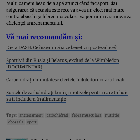
Multi oameni beau deja apă atunci când fac sport, dar
asigurarea că aceasta este rece va avea un efect mai mare
contra oboselii și febrei musculare, va permite maximizarea
eficienței antrenamentului.
Vă mai recomandăm și:
Dieta DASH. Ce înseamnă și ce beneficii poate aduce?
Sportivii din Rusia și Belarus, excluși de la Wimbledon
(DOCUMENTAR)
Carbohidraţii înrăutăţesc efectele îndulcitorilor artificiali
Sursele de carbohidraţi buni şi motivele pentru care trebuie
să îi includem în alimentaţie
Tags:
antrenament
carbohidrati
febra musculara
nutritie
oboseala
sport