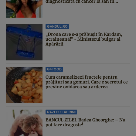
diagnosticată cu cancer la sân în...
GANDUL.RO
„Drona care s-a prăbușit în Kardam,
ucraineană!” - Ministerul bulgar al
Apărării
G4FOOD
Cum caramelizezi fructele pentru
prăjituri sau gemuri. Care e secretul ce
previne oxidarea sau arderea
RAZI CU LACRIMI
BANCUL ZILEI. Badea Gheorghe: – Nu
pot face dragoste!