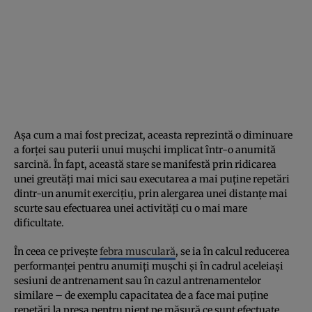
Așa cum a mai fost precizat, aceasta reprezintă o diminuare
a forței sau puterii unui mușchi implicat într-o anumită
sarcină. În fapt, această stare se manifestă prin ridicarea
unei greutăți mai mici sau executarea a mai puține repetări
dintr-un anumit exercițiu, prin alergarea unei distanțe mai
scurte sau efectuarea unei activități cu o mai mare
dificultate.
În ceea ce privește
febra musculară
, se ia în calcul reducerea
performanței pentru anumiți mușchi și în cadrul aceleiași
sesiuni de antrenament sau în cazul antrenamentelor
similare – de exemplu capacitatea de a face mai puține
repetări la presa pentru piept pe măsură ce sunt efectuate