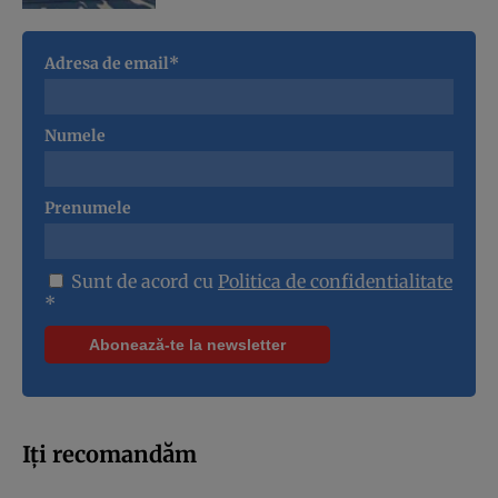
Adresa de email*
Numele
Prenumele
Sunt de acord cu
Politica de confidentialitate
*
Iți recomandăm