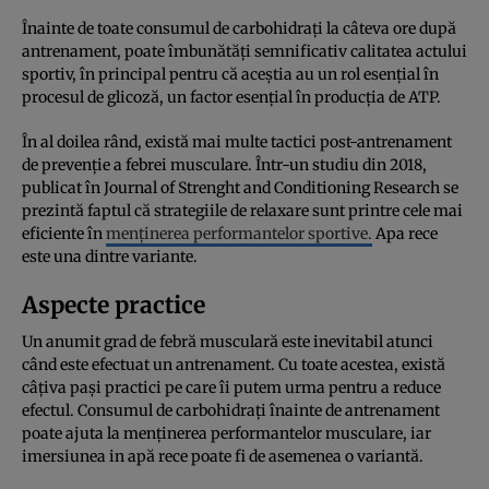
Înainte de toate consumul de carbohidrați la câteva ore după
antrenament, poate îmbunătăți semnificativ calitatea actului
sportiv, în principal pentru că aceștia au un rol esențial în
procesul de glicoză, un factor esențial în producția de ATP.
În al doilea rând, există mai multe tactici post-antrenament
de prevenție a febrei musculare. Într-un studiu din 2018,
publicat în Journal of Strenght and Conditioning Research se
prezintă faptul că strategiile de relaxare sunt printre cele mai
eficiente în
menținerea performantelor sportive.
Apa rece
este una dintre variante.
Aspecte practice
Un anumit grad de febră musculară este inevitabil atunci
când este efectuat un antrenament. Cu toate acestea, există
câțiva pași practici pe care îi putem urma pentru a reduce
efectul. Consumul de carbohidrați înainte de antrenament
poate ajuta la menținerea performantelor musculare, iar
imersiunea in apă rece poate fi de asemenea o variantă.