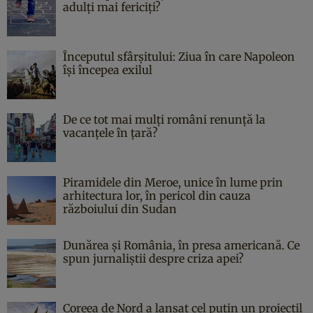
adulți mai fericiți?
Începutul sfârşitului: Ziua în care Napoleon
îşi începea exilul
De ce tot mai mulți români renunță la
vacanțele în țară?
Piramidele din Meroe, unice în lume prin
arhitectura lor, în pericol din cauza
războiului din Sudan
Dunărea și România, în presa americană. Ce
spun jurnaliștii despre criza apei?
Coreea de Nord a lansat cel puțin un proiectil