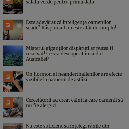
salata verde pentru prima dată
Este adevărat că inteligența oamenilor
scade? Răspunsul nu este atât de simplu!
Misterul giganților dispăruți ar putea fi
rezolvat! Ce s-a descoperit în sudul
Australiei?
Un hormon al neanderthalienilor are efecte
vizibile la oamenii de astăzi
Cercetătorii au creat câini la care oamenii să
nu fie alergici
Nu este suficient să înțelegi rănile din