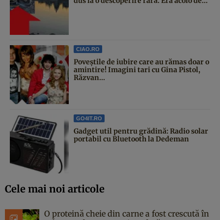
dus la o descoperire rară. Era acolo de...
CIAO.RO
Poveştile de iubire care au rămas doar o
amintire! Imagini tari cu Gina Pistol,
Răzvan...
GO4IT.RO
Gadget util pentru grădină: Radio solar
portabil cu Bluetooth la Dedeman
Cele mai noi articole
O proteină cheie din carne a fost crescută în