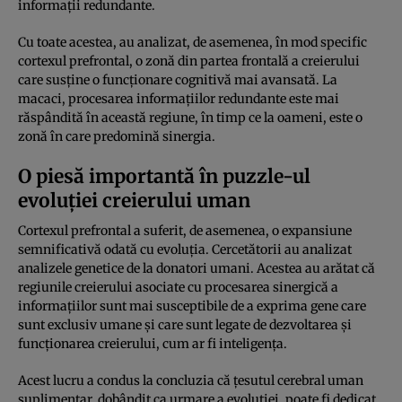
informații redundante.
Cu toate acestea, au analizat, de asemenea, în mod specific
cortexul prefrontal, o zonă din partea frontală a creierului
care susține o funcționare cognitivă mai avansată. La
macaci, procesarea informațiilor redundante este mai
răspândită în această regiune, în timp ce la oameni, este o
zonă în care predomină sinergia.
O piesă importantă în puzzle-ul
evoluției creierului uman
Cortexul prefrontal a suferit, de asemenea, o expansiune
semnificativă odată cu evoluția. Cercetătorii au analizat
analizele genetice de la donatori umani. Acestea au arătat că
regiunile creierului asociate cu procesarea sinergică a
informațiilor sunt mai susceptibile de a exprima gene care
sunt exclusiv umane și care sunt legate de dezvoltarea și
funcționarea creierului, cum ar fi inteligența.
Acest lucru a condus la concluzia că țesutul cerebral uman
suplimentar, dobândit ca urmare a evoluției, poate fi dedicat