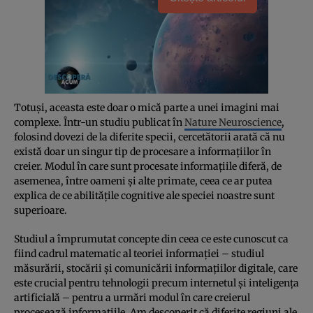
Totuși, aceasta este doar o mică parte a unei imagini mai
complexe. Într-un studiu publicat în
Nature Neuroscience
,
folosind dovezi de la diferite specii, cercetătorii arată că nu
există doar un singur tip de procesare a informațiilor în
creier. Modul în care sunt procesate informațiile diferă, de
asemenea, între oameni și alte primate, ceea ce ar putea
explica de ce abilitățile cognitive ale speciei noastre sunt
superioare.
Studiul a împrumutat concepte din ceea ce este cunoscut ca
fiind cadrul matematic al teoriei informației – studiul
măsurării, stocării și comunicării informațiilor digitale, care
este crucial pentru tehnologii precum internetul și inteligența
artificială – pentru a urmări modul în care creierul
procesează informațiile. Am descoperit că diferite regiuni ale