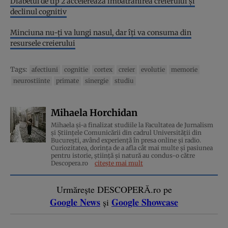
Diabetul de tip 2 accelerează îmbătrânirea creierului și
declinul cognitiv
Minciuna nu-ți va lungi nasul, dar îți va consuma din
resursele creierului
Tags:
afectiuni
cognitie
cortex
creier
evolutie
memorie
neurostiinte
primate
sinergie
studiu
Mihaela Horchidan
Mihaela și-a finalizat studiile la Facultatea de Jurnalism
și Științele Comunicării din cadrul Universității din
București, având experiență în presa online și radio.
Curiozitatea, dorința de a afla cât mai multe și pasiunea
pentru istorie, ştiinţă şi natură au condus-o către
Descopera.ro
citește mai mult
Urmărește DESCOPERĂ.ro pe
Google News
Google Showcase
și