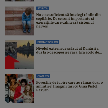
ȘTIINȚĂ
Nu este suficient să înțelegi rănile din
copilărie. De ce sunt importante și
exercițiile care calmează sistemul
nervos
PROMOTOR.RO
Nivelul extrem de scăzut al Dunării a
dus la o descoperire rară. Era acolo de...
CIAO.RO
Poveştile de iubire care au rămas doar o
amintire! Imagini tari cu Gina Pistol,
Răzvan...