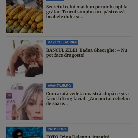
Secretul celui mai bun porumb copt la
grătar. Trucul simplu care păstrează
boabele dulci și...
RAZI CU LACRIMI
BANCUL ZILEI. Badea Gheorghe: – Nu
pot face dragoste!
AVANTAJE.RO
Cum arată vedeta noastră, după ce și-a
făcut lifting facial: „Am purtat ochelari
de soare...
PROSPORT
FOTO. Irina Deleanu, imagini