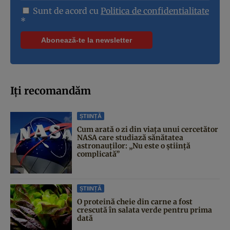
Sunt de acord cu
Politica de confidentialitate
*
Iți recomandăm
ȘTIINȚĂ
Cum arată o zi din viața unui cercetător
NASA care studiază sănătatea
astronauților: „Nu este o știință
complicată”
ȘTIINȚĂ
O proteină cheie din carne a fost
crescută în salata verde pentru prima
dată