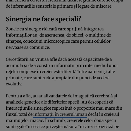
de informațiile senzoriale primare și legate de mișcare.
Sinergia ne face speciali?
Zonele cu sinergie ridicată care sprijină integrarea
informațiilor au, de asemenea, de obicei, o mulțime de
sinapse, conexiuni microscopice care permit celulelor
nervoase să comunice.
Cercetătorii au vrut să afle dacă această capacitate de a
acumula și de a construi informații prin intermediul unor
rețele complexe în creier este diferită între oameni și alte
primate, care sunt rude apropiate din punct de vedere
evolutiv.
Pentru a afla, au analizat datele de imagistică cerebrală și
analizele genetice ale diferitelor specii. Au descoperit că
interacțiunile sinergice reprezintă o proporție mai mare din
fluxul total de
informații în creierul uman
decât în creierul
maimuțelor macac. În schimb, creierele celor două specii
sunt egale în ceea ce privește măsura în care se bazează pe