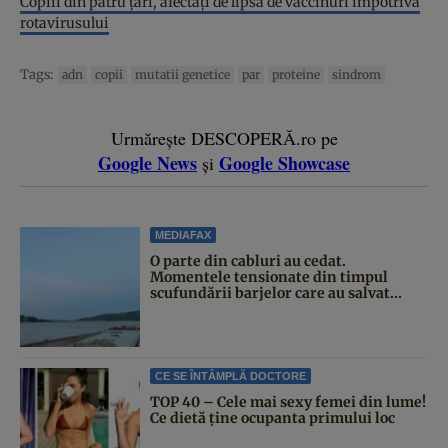
Copiii din patru țări, afectați de lipsa de vaccinuri împotriva
rotavirusului
Tags:
adn
copii
mutatii genetice
par
proteine
sindrom
Urmărește DESCOPERĂ.ro pe
Google News
Google Showcase
și
MEDIAFAX
O parte din cabluri au cedat.
Momentele tensionate din timpul
scufundării barjelor care au salvat...
CE SE ÎNTÂMPLĂ DOCTORE
TOP 40 – Cele mai sexy femei din lume!
Ce dietă ține ocupanta primului loc