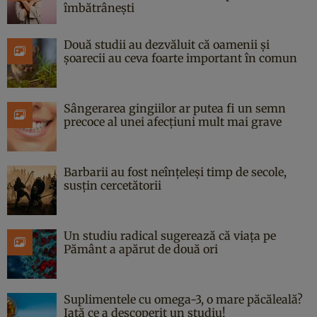
îmbătrânești
Două studii au dezvăluit că oamenii și
șoarecii au ceva foarte important în comun
Sângerarea gingiilor ar putea fi un semn
precoce al unei afecțiuni mult mai grave
Barbarii au fost neînțeleși timp de secole,
susțin cercetătorii
Un studiu radical sugerează că viața pe
Pământ a apărut de două ori
Suplimentele cu omega-3, o mare păcăleală?
Iată ce a descoperit un studiu!