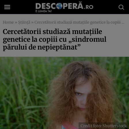
Home
»
Știință
»
Cercetătorii studiază mutațiile genetice la copiii cu „sindromul părului de nepieptănat”
Cercetătorii studiază mutațiile
genetice la copiii cu „sindromul
părului de nepieptănat”
Credit foto: Shutterstock