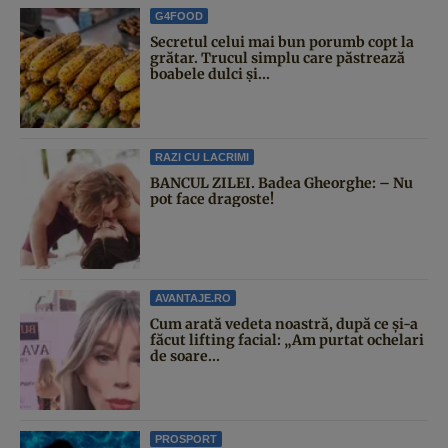
G4FOOD
Secretul celui mai bun porumb copt la
grătar. Trucul simplu care păstrează
boabele dulci și...
RAZI CU LACRIMI
BANCUL ZILEI. Badea Gheorghe: – Nu
pot face dragoste!
AVANTAJE.RO
Cum arată vedeta noastră, după ce și-a
făcut lifting facial: „Am purtat ochelari
de soare...
PROSPORT