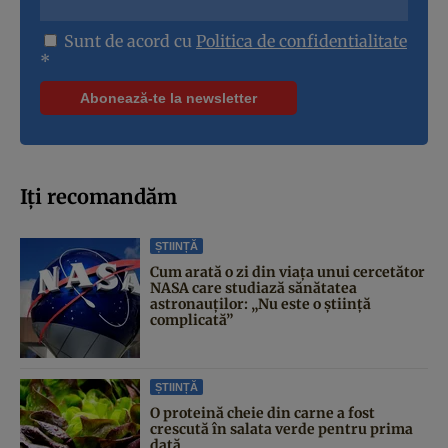
Sunt de acord cu
Politica de confidentialitate
*
Iți recomandăm
ȘTIINȚĂ
Cum arată o zi din viața unui cercetător
NASA care studiază sănătatea
astronauților: „Nu este o știință
complicată”
ȘTIINȚĂ
O proteină cheie din carne a fost
crescută în salata verde pentru prima
dată