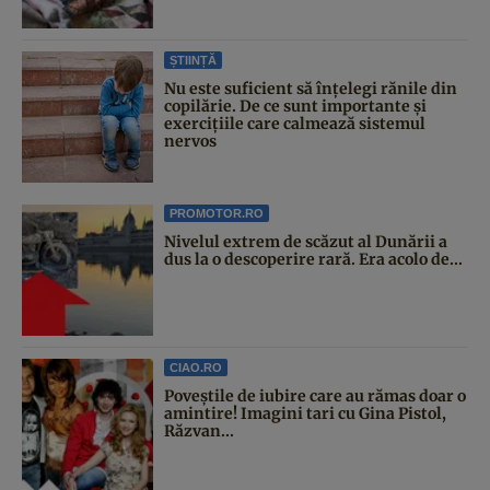
ȘTIINȚĂ
Nu este suficient să înțelegi rănile din
copilărie. De ce sunt importante și
exercițiile care calmează sistemul
nervos
PROMOTOR.RO
Nivelul extrem de scăzut al Dunării a
dus la o descoperire rară. Era acolo de...
CIAO.RO
Poveştile de iubire care au rămas doar o
amintire! Imagini tari cu Gina Pistol,
Răzvan...