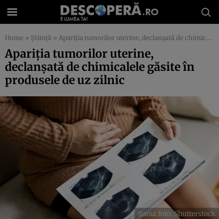
Home
»
Știință
»
Apariția tumorilor uterine, declanșată de chimicalele găsite în produsele de uz zilnic
Apariția tumorilor uterine,
declanșată de chimicalele găsite în
produsele de uz zilnic
Sursa foto: Shutterstock