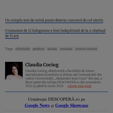
Un simplu test de urină poate detecta cancerul de col uterin
O tumoare de 12 kilograme a fost îndepărtată de la o cățelușă
de 11 ani
Tags:
chimicale
produse
studiu
tumoare
tumori uterine
Claudia Cociug
Claudia Cociug, absolventă a Facultății de Litere,
specializarea Jurnalism și Științe ale Comunicării din
cadrul Universității „Alexandru Ioan Cuza” din Iași, a
făcut parte din echipa DESCOPERĂ.ro din noiembrie
2022 și până în iunie 2023.
citește mai mult
Urmărește DESCOPERĂ.ro pe
Google News
Google Showcase
și