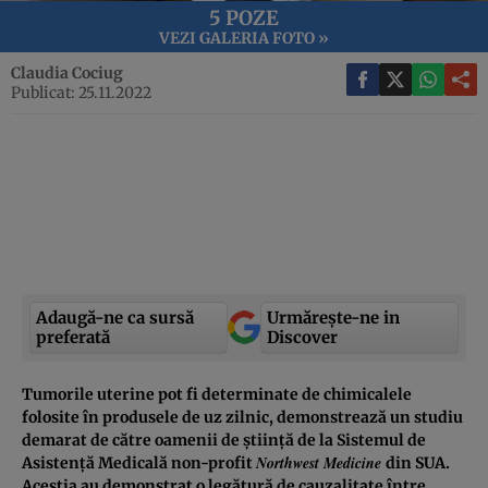
5 POZE
VEZI GALERIA FOTO »
Claudia Cociug
Publicat: 25.11.2022
Adaugă-ne ca sursă
Urmărește-ne in
preferată
Discover
Tumorile uterine pot fi determinate de chimicalele
folosite în produsele de uz zilnic, demonstrează un studiu
demarat de către oamenii de știință de la Sistemul de
Northwest Medicine
Asistență Medicală non-profit
din SUA.
Aceștia au demonstrat o legătură de cauzalitate între