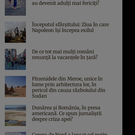
au devenit adulți mai fericiți?
Începutul sfârşitului: Ziua în care
Napoleon îşi începea exilul
De ce tot mai mulți români
renunță la vacanțele în țară?
Piramidele din Meroe, unice în
lume prin arhitectura lor, în
pericol din cauza războiului din
Sudan
Dunărea și România, în presa
americană. Ce spun jurnaliștii
despre criza apei?
Coreea de Nord a lansat cel puțin