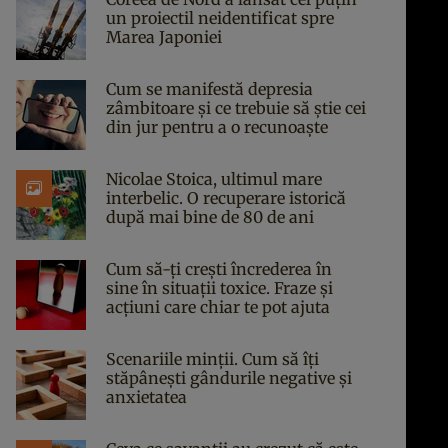
un proiectil neidentificat spre
Marea Japoniei
Cum se manifestă depresia
zâmbitoare și ce trebuie să știe cei
din jur pentru a o recunoaște
Nicolae Stoica, ultimul mare
interbelic. O recuperare istorică
după mai bine de 80 de ani
Cum să-ți crești încrederea în
sine în situații toxice. Fraze și
acțiuni care chiar te pot ajuta
Scenariile minții. Cum să îți
stăpânești gândurile negative și
anxietatea