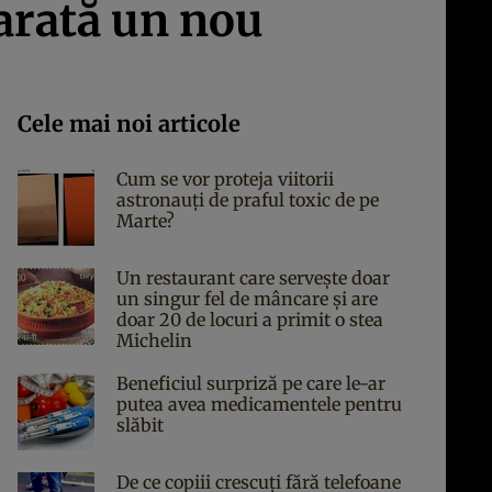
arată un nou
Cele mai noi articole
Cum se vor proteja viitorii
astronauți de praful toxic de pe
Marte?
Un restaurant care servește doar
un singur fel de mâncare și are
doar 20 de locuri a primit o stea
Michelin
Beneficiul surpriză pe care le-ar
putea avea medicamentele pentru
slăbit
De ce copiii crescuți fără telefoane