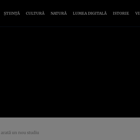
ȘTIINȚĂ
CULTURĂ
NATURĂ
LUMEA DIGITALĂ
ISTORIE
V
 arată un nou studiu