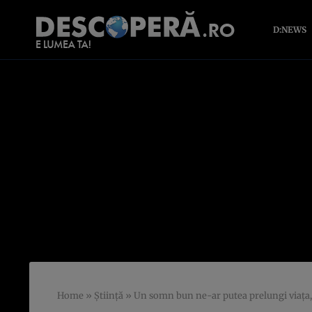
D:NEWS
Home
»
Știință
»
Un somn bun ne-ar putea prelungi viața,