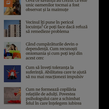
Ceva ce savanții au crezut că este
unic oamenilor tocmai a fost
observat și la maimuțe
Vecinul îți pune în pericol
locuința? Ce poți face dacă refuză
să remedieze problema
Când cumpărăturile devin o
dependență. Cum recunoști
oniomania și cum poți ieși din
acest cerc
Cum să înveți toleranța la
suferință. Abilitatea care te ajută
să nu mai reacționezi impulsiv
Cum ne formează copilăria
relațiile de adulți. Povestea
psihologului care a schimbat
felul în care înțelegem iubirea