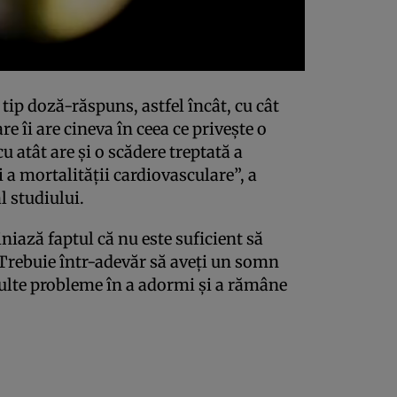
tip doză-răspuns, astfel încât, cu cât
re îi are cineva în ceea ce privește o
 atât are și o scădere treptată a
i a mortalității cardiovasculare”, a
l studiului.
niază faptul că nu este suficient să
 Trebuie într-adevăr să aveți un somn
multe probleme în a adormi și a rămâne