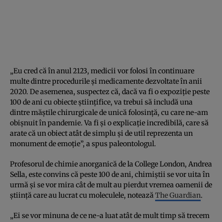
„Eu cred că în anul 2123, medicii vor folosi în continuare
multe dintre procedurile și medicamente dezvoltate în anii
2020. De asemenea, suspectez că, dacă va fi o expoziție peste
100 de ani cu obiecte științifice, va trebui să includă una
dintre măștile chirurgicale de unică folosință, cu care ne-am
obișnuit în pandemie. Va fi și o explicație incredibilă, care să
arate că un obiect atât de simplu și de util reprezenta un
monument de emoție”, a spus paleontologul.
Profesorul de chimie anorganică de la College London, Andrea
Sella, este convins că peste 100 de ani, chimiștii se vor uita în
urmă și se vor mira cât de mult au pierdut vremea oamenii de
știință care au lucrat cu moleculele, notează
The Guardian
.
„Ei se vor minuna de ce ne-a luat atât de mult timp să trecem