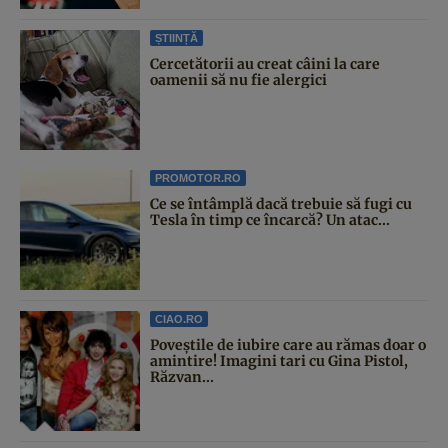
ȘTIINȚĂ
Cercetătorii au creat câini la care
oamenii să nu fie alergici
PROMOTOR.RO
Ce se întâmplă dacă trebuie să fugi cu
Tesla în timp ce încarcă? Un atac...
CIAO.RO
Poveştile de iubire care au rămas doar o
amintire! Imagini tari cu Gina Pistol,
Răzvan...