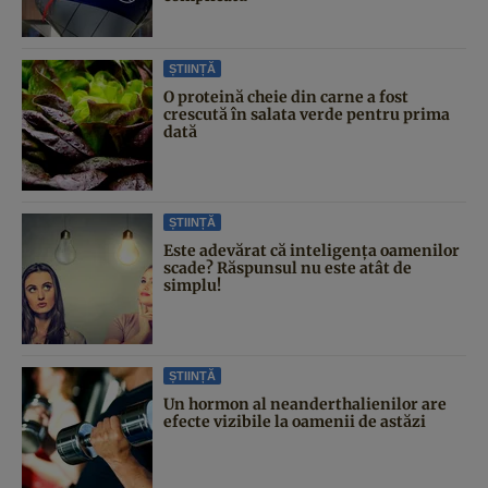
ȘTIINȚĂ
O proteină cheie din carne a fost
crescută în salata verde pentru prima
dată
ȘTIINȚĂ
Este adevărat că inteligența oamenilor
scade? Răspunsul nu este atât de
simplu!
ȘTIINȚĂ
Un hormon al neanderthalienilor are
efecte vizibile la oamenii de astăzi