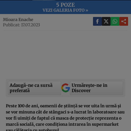
5 POZE
VEZI GALERIA FOTO »
Mioara Enache
Publicat: 17.07.2023
Adaugă-ne ca sursă
Urmărește-ne in
preferată
Discover
Peste 100 de ani, oamenii de știință se vor uita în urmă și
se vor minuna cât de stângaci s-a lucrat în laboratoare sau
vor fi uimiți de faptul că masca de protecție reprezenta o
marcă socială, care condiționa intrarea în supermarket
sau călătoria cu autobuzul.