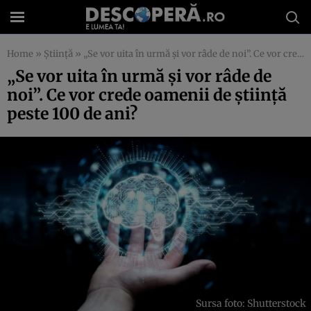
Home
»
Știință
»
„Se vor uita în urmă și vor râde de noi”. Ce vor crede oamenii de știință peste 100 de ani?
„Se vor uita în urmă și vor râde de
noi”. Ce vor crede oamenii de știință
peste 100 de ani?
Sursa foto: Shutterstock