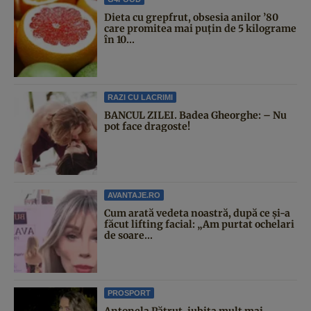
Dieta cu grepfrut, obsesia anilor ’80
care promitea mai puțin de 5 kilograme
în 10...
RAZI CU LACRIMI
BANCUL ZILEI. Badea Gheorghe: – Nu
pot face dragoste!
AVANTAJE.RO
Cum arată vedeta noastră, după ce și-a
făcut lifting facial: „Am purtat ochelari
de soare...
PROSPORT
Antonela Pătruț, iubita mult mai