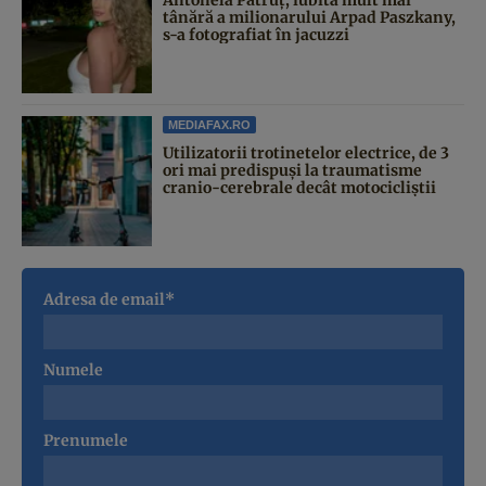
tânără a milionarului Arpad Paszkany,
s-a fotografiat în jacuzzi
MEDIAFAX.RO
Utilizatorii trotinetelor electrice, de 3
ori mai predispuși la traumatisme
cranio-cerebrale decât motocicliștii
Adresa de email*
Numele
Prenumele