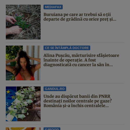
MEDIAFAX
Buruiana pe care ar trebui să o ții
departe de grădină cu orice preț și...
CE SE ÎNTÂMPLĂ DOCTORE
Alina Pușcău, mărturisire sfâșietoare
înainte de operație. A fost
diagnosticată cu cancer la sân în...
GANDUL.RO
Unde au dispărut banii din PNRR
destinați noilor centrale pe gaze?
România și-a închis centralele...
G4FOOD