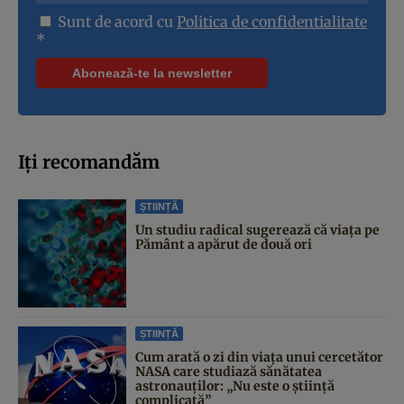
Sunt de acord cu
Politica de confidentialitate
*
Iți recomandăm
ȘTIINȚĂ
Un studiu radical sugerează că viața pe
Pământ a apărut de două ori
ȘTIINȚĂ
Cum arată o zi din viața unui cercetător
NASA care studiază sănătatea
astronauților: „Nu este o știință
complicată”