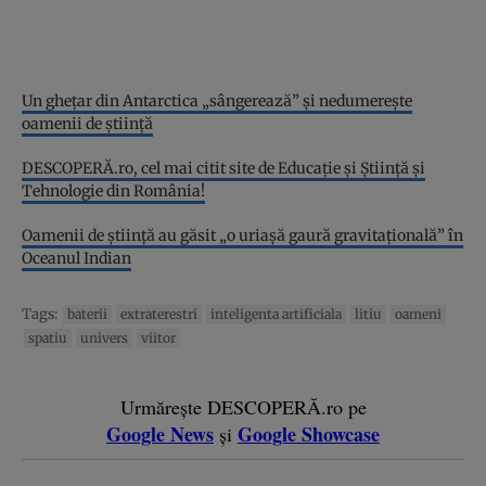
Un ghețar din Antarctica „sângerează” și nedumerește
oamenii de știință
DESCOPERĂ.ro, cel mai citit site de Educație și Știință și
Tehnologie din România!
Oamenii de știință au găsit „o uriașă gaură gravitațională” în
Oceanul Indian
Tags:
baterii
extraterestri
inteligenta artificiala
litiu
oameni
spatiu
univers
viitor
Urmărește DESCOPERĂ.ro pe
Google News
Google Showcase
și