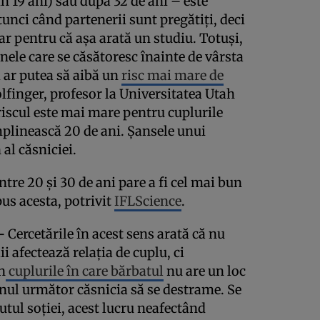
în 19 ani) sau după 32 de ani – este
tunci când partenerii sunt pregătiți, deci
r pentru că așa arată un studiu. Totuși,
nele care se căsătoresc înainte de vârsta
i ar putea să aibă un
risc mai mare de
olfinger, profesor la Universitatea Utah
 riscul este mai mare pentru cuplurile
mplinească 20 de ani. Șansele unui
 al căsniciei.
tre 20 și 30 de ani pare a fi cel mai bun
us acesta, potrivit
IFLScience
.
–
Cercetările în acest sens arată că nu
ii afectează relația de cuplu, ci
În
cuplurile în care bărbatul
nu are un loc
anul următor căsnicia să se destrame. Se
utul soției, acest lucru neafectând