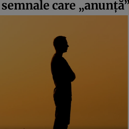
 semnale care „anunță”