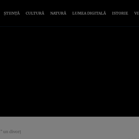
ȘTIINȚĂ
CULTURĂ
NATURĂ
LUMEA DIGITALĂ
ISTORIE
V
” un divorț