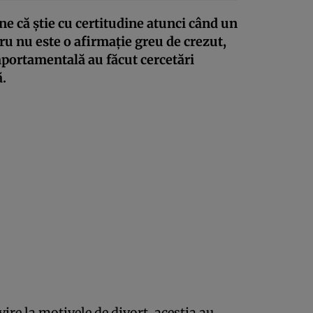
e că știe cu certitudine atunci când un
ru nu este o afirmație greu de crezut,
omportamentală au făcut cercetări
ă.
vire la motivele de divorț, aceștia au