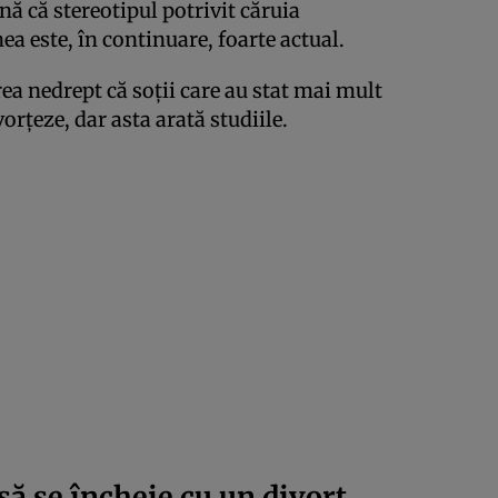
nă că stereotipul potrivit căruia
ea este, în continuare, foarte actual.
ea nedrept că soții care au stat mai mult
orțeze, dar asta arată studiile.
să se încheie cu un divorț