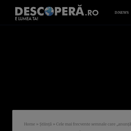
D:NEWS
Home
»
Știință
»
Cele mai frecvente semnale care „anunță