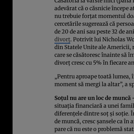
Căsătoria la vârste mici (până 
adevărat că o căsnicie începe a
nu trebuie forțat momentul doa
cercetările sugerează că persoa
de 20 de ani sau peste 32 de an
divorț
. Potrivit lui Nicholas W
din Statele Unite ale Americii,
care se căsătoresc înainte să î
divorț cresc cu 5% în fiecare an
„Pentru aproape toată lumea, în
moment să mergi la altar”, a sp
Soțul nu are un loc de muncă 
situația financiară a unei famil
diferențele dintre soț și soție. 
de muncă, cresc șansele ca în 
pare că nu este o problemă stat