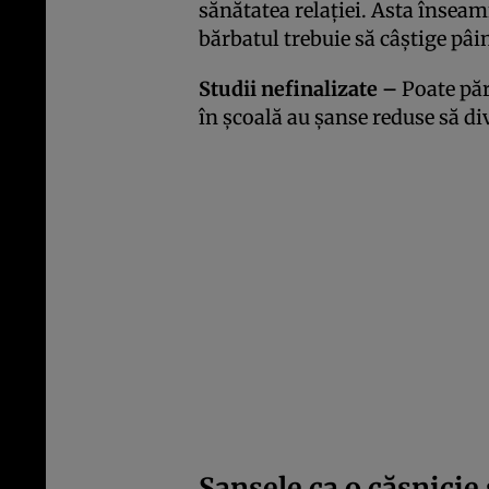
sănătatea relației. Asta înseam
bărbatul trebuie să câștige pâin
Studii nefinalizate –
Poate păr
în școală au șanse reduse să div
Șansele ca o căsnicie 