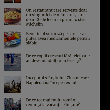
Un restaurant care servește doar
un singur fel de mâncare și are
doar 20 de locuri a primit o stea
Michelin
Beneficiul surpriză pe care le-ar
putea avea medicamentele pentru
slăbit
De ce copiii crescuți fără telefoane
au devenit adulți mai fericiți?
Începutul sfârşitului: Ziua în care
Napoleon îşi începea exilul
De ce tot mai mulți români
renunță la vacanțele în țară?