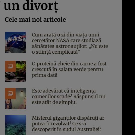
 un divorț
Cele mai noi articole
Cum arată o zi din viața unui
cercetător NASA care studiază
sănătatea astronauților: „Nu este
o știință complicată”
O proteină cheie din carne a fost
crescută în salata verde pentru
prima dată
Este adevărat că inteligența
oamenilor scade? Răspunsul nu
este atât de simplu!
Misterul giganților dispăruți ar
putea fi rezolvat! Ce s-a
descoperit în sudul Australiei?