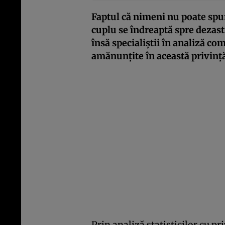
Faptul că nimeni nu poate spun
cuplu se îndreaptă spre dezast
însă specialiștii în analiză c
amănunțite în această privinț
Prin analiză statisticilor cu pri