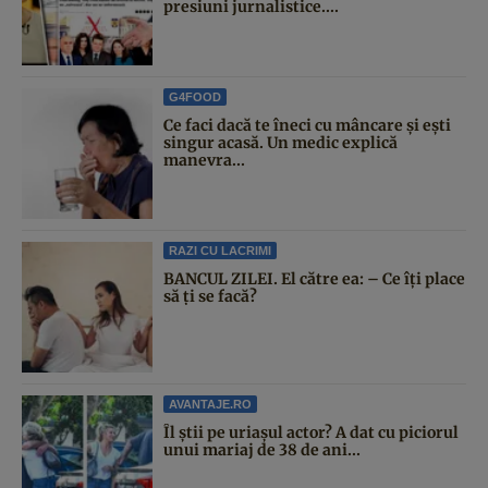
presiuni jurnalistice....
G4FOOD
Ce faci dacă te îneci cu mâncare și ești
singur acasă. Un medic explică
manevra...
RAZI CU LACRIMI
BANCUL ZILEI. El către ea: – Ce îți place
să ți se facă?
AVANTAJE.RO
Îl știi pe uriașul actor? A dat cu piciorul
unui mariaj de 38 de ani...