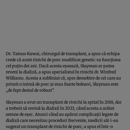
Dr. Tatsuo Kawai, chirurgul de transplant, a spus că echipa
crede că acest rinichi de porc modificat genetic va funcționa
cel puțin doi ani. Dacă acesta eșuează, Slayman ar putea
reveni la dializă, a spus specialistul în rinichi dr. Winfred
Williams. Acesta a subliniat că, spre deosebire de cei care au
primit o inimă de porc și erau foarte bolnavi, Slayman este
„de fapt destul de robust”.
Slayman a avut un transplant de rinichi la spital în 2018, dar
a trebuit să revină la dializă în 2023, când acesta a arătat
semne de eșec. Atunci când au apărut complicații legate de
dializă care necesitau proceduri frecvente, medicii săi i-au
sugerat un transplant de rinichi de porc, a spus el într-o