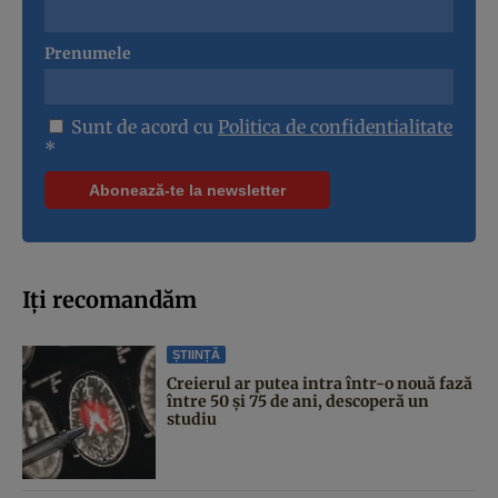
Prenumele
Sunt de acord cu
Politica de confidentialitate
*
Iți recomandăm
ȘTIINȚĂ
Creierul ar putea intra într-o nouă fază
între 50 și 75 de ani, descoperă un
studiu