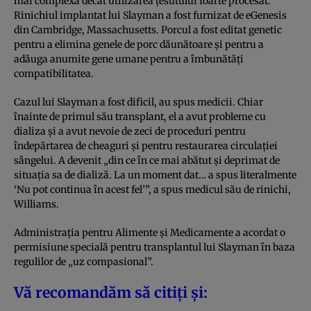
mai complexă decât utilizarea țesutului foarte procesat.
Rinichiul implantat lui Slayman a fost furnizat de eGenesis
din Cambridge, Massachusetts. Porcul a fost editat genetic
pentru a elimina genele de porc dăunătoare și pentru a
adăuga anumite gene umane pentru a îmbunătăți
compatibilitatea.
Cazul lui Slayman a fost dificil, au spus medicii. Chiar
înainte de primul său transplant, el a avut probleme cu
dializa și a avut nevoie de zeci de proceduri pentru
îndepărtarea de cheaguri și pentru restaurarea circulației
sângelui. A devenit „din ce în ce mai abătut și deprimat de
situația sa de dializă. La un moment dat… a spus literalmente
‘Nu pot continua în acest fel’”, a spus medicul său de rinichi,
Williams.
Administrația pentru Alimente și Medicamente a acordat o
permisiune specială pentru transplantul lui Slayman în baza
regulilor de „uz compasional”.
Vă recomandăm să citiți și: