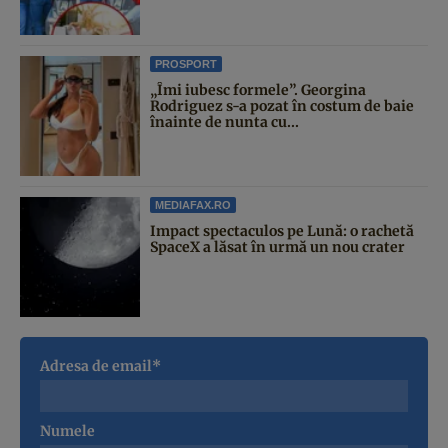
PROSPORT
„Îmi iubesc formele”. Georgina
Rodriguez s-a pozat în costum de baie
înainte de nunta cu...
MEDIAFAX.RO
Impact spectaculos pe Lună: o rachetă
SpaceX a lăsat în urmă un nou crater
Adresa de email*
Numele