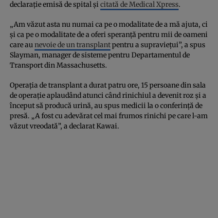
declarație emisă de spital și
citată de Medical Xpress
.
„Am văzut asta nu numai ca pe o modalitate de a mă ajuta, ci
și ca pe o modalitate de a oferi speranță pentru mii de oameni
care au
nevoie de un transplant
pentru a supraviețui”, a spus
Slayman, manager de sisteme pentru Departamentul de
Transport din Massachusetts.
Operația de transplant a durat patru ore, 15 persoane din sala
de operație aplaudând atunci când rinichiul a devenit roz și a
început să producă urină, au spus medicii la o conferință de
presă. „A fost cu adevărat cel mai frumos rinichi pe care l-am
văzut vreodată”, a declarat Kawai.