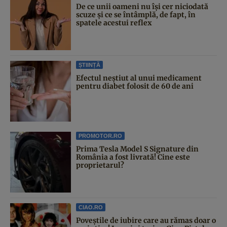
De ce unii oameni nu își cer niciodată
scuze și ce se întâmplă, de fapt, în
spatele acestui reflex
ȘTIINȚĂ
Efectul neștiut al unui medicament
pentru diabet folosit de 60 de ani
PROMOTOR.RO
Prima Tesla Model S Signature din
România a fost livrată! Cine este
proprietarul?
CIAO.RO
Poveştile de iubire care au rămas doar o