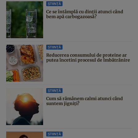
ȘTIINȚĂ
Ce se întâmplă cu dinții atunci când
bem apă carbogazoasă?
ȘTIINȚĂ
Reducerea consumului de proteine ar
putea încetini procesul de îmbătrânire
ȘTIINȚĂ
Cum să rămânem calmi atunci când
suntem jigniți?
ȘTIINȚĂ