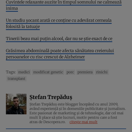
Cuvintele relaxante auzite în timpul somnului ne calmează
inima
Un studiu șocant arată ce conține cu adevărat cerneala
folosită la tatuaje
Tinerii beau mai puțin alcool, dar nu se știe exact de ce
Grăsimea abdominală poate afecta sănătatea creierului
persoanelor cu risc crescut de Alzheimer
Tags:
medici
modificat genetic
porc
premiera
rinichi
transplant
Ștefan Trepăduș
Ștefan Trepăduș este blogger începând cu anul 2009,
având experiență și în domeniile publicitate și jurnalism.
Este pasionat de marketing și de tehnologie, dar cel mai
mult îi place să știe lucruri, motiv pentru care a fost
atras de Descopera.ro.
citește mai mult