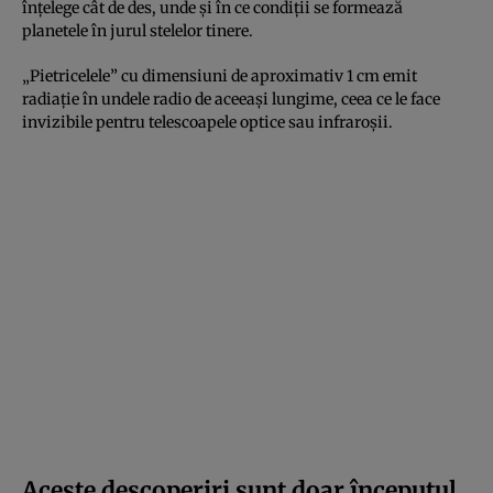
înțelege cât de des, unde și în ce condiții se formează
planetele în jurul stelelor tinere.
„Pietricelele” cu dimensiuni de aproximativ 1 cm emit
radiație în undele radio de aceeași lungime, ceea ce le face
invizibile pentru telescoapele optice sau infraroșii.
Aceste descoperiri sunt doar începutul