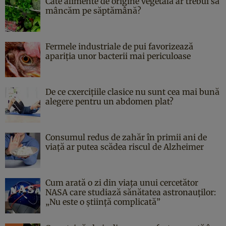
Câte alimente de origine vegetală ar trebui să
mâncăm pe săptămână?
Fermele industriale de pui favorizează
apariția unor bacterii mai periculoase
De ce cxercițiile clasice nu sunt cea mai bună
alegere pentru un abdomen plat?
Consumul redus de zahăr în primii ani de
viață ar putea scădea riscul de Alzheimer
Cum arată o zi din viața unui cercetător
NASA care studiază sănătatea astronauților:
„Nu este o știință complicată”