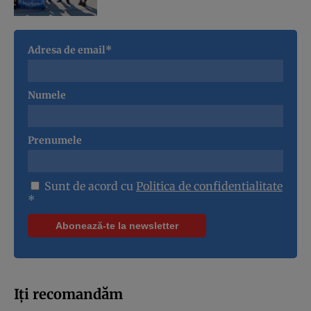
Adresa de email*
Numele
Prenumele
Sunt de acord cu
Politica de confidentialitate
*
Iți recomandăm