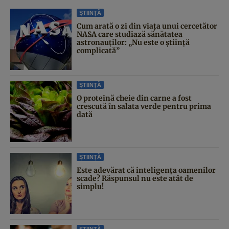
ȘTIINȚĂ
Cum arată o zi din viața unui cercetător
NASA care studiază sănătatea
astronauților: „Nu este o știință
complicată”
ȘTIINȚĂ
O proteină cheie din carne a fost
crescută în salata verde pentru prima
dată
ȘTIINȚĂ
Este adevărat că inteligența oamenilor
scade? Răspunsul nu este atât de
simplu!