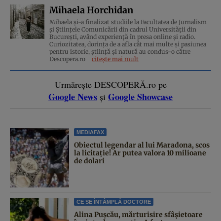
Mihaela Horchidan
Mihaela și-a finalizat studiile la Facultatea de Jurnalism
și Științele Comunicării din cadrul Universității din
București, având experiență în presa online și radio.
Curiozitatea, dorința de a afla cât mai multe și pasiunea
pentru istorie, ştiinţă şi natură au condus-o către
Descopera.ro
citește mai mult
Urmărește DESCOPERĂ.ro pe
Google News
Google Showcase
și
MEDIAFAX
Obiectul legendar al lui Maradona, scos
la licitație! Ar putea valora 10 milioane
de dolari
CE SE ÎNTÂMPLĂ DOCTORE
Alina Pușcău, mărturisire sfâșietoare