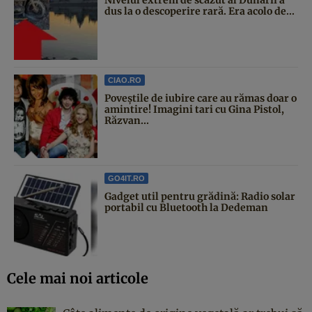
Nivelul extrem de scăzut al Dunării a
dus la o descoperire rară. Era acolo de...
CIAO.RO
Poveştile de iubire care au rămas doar o
amintire! Imagini tari cu Gina Pistol,
Răzvan...
GO4IT.RO
Gadget util pentru grădină: Radio solar
portabil cu Bluetooth la Dedeman
Cele mai noi articole