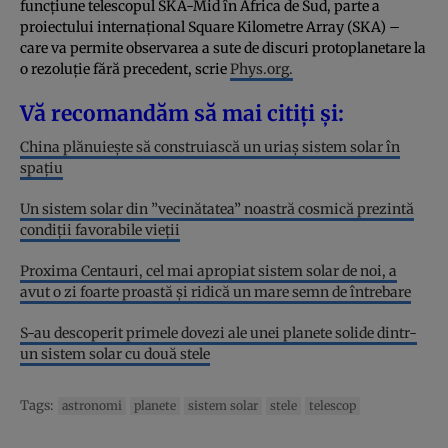
funcțiune telescopul SKA-Mid în Africa de Sud, parte a
proiectului internațional Square Kilometre Array (SKA) –
care va permite observarea a sute de discuri protoplanetare la
o rezoluție fără precedent, scrie
Phys.org.
Vă recomandăm să mai citiți și:
China plănuiește să construiască un uriaș sistem solar în
spațiu
Un sistem solar din ”vecinătatea” noastră cosmică prezintă
condiții favorabile vieții
Proxima Centauri, cel mai apropiat sistem solar de noi, a
avut o zi foarte proastă şi ridică un mare semn de întrebare
S-au descoperit primele dovezi ale unei planete solide dintr-
un sistem solar cu două stele
Tags:
astronomi
planete
sistem solar
stele
telescop