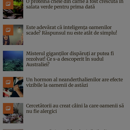
O proteină cheie din carne a fost crescută în
salata verde pentru prima dată
Este adevărat că inteligența oamenilor
scade? Răspunsul nu este atât de simplu!
Misterul giganților dispăruți ar putea fi
rezolvat! Ce s-a descoperit în sudul
Australiei?
Un hormon al neanderthalienilor are efecte
vizibile la oamenii de astăzi
Cercetătorii au creat câini la care oamenii să
nu fie alergici