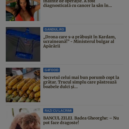
înainte de operație. A fost
diagnosticată cu cancer la sân în...
GANDUL.RO
„Drona care s-a prăbușit în Kardam,
ucraineană!” - Ministerul bulgar al
Apărării
G4FOOD
Secretul celui mai bun porumb copt la
grătar. Trucul simplu care păstrează
boabele dulci și...
RAZI CU LACRIMI
BANCUL ZILEI. Badea Gheorghe: – Nu
pot face dragoste!