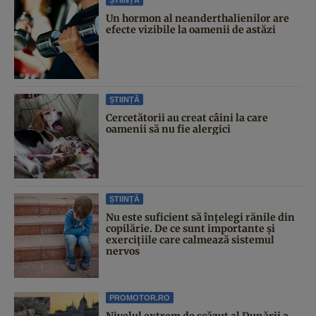
ȘTIINȚĂ
Un hormon al neanderthalienilor are
efecte vizibile la oamenii de astăzi
ȘTIINȚĂ
Cercetătorii au creat câini la care
oamenii să nu fie alergici
ȘTIINȚĂ
Nu este suficient să înțelegi rănile din
copilărie. De ce sunt importante și
exercițiile care calmează sistemul
nervos
PROMOTOR.RO