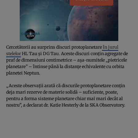
Cercetătorii au surprins discuri protoplanetare
în jurul
stelelor
HL Tau și DG Tau. Aceste discuri conțin agregate de
praf de dimensiuni centimetrice – așa-numitele „pietricele
planetare” – întinse până la distanțe echivalente cu orbita
planetei Neptun.
„Aceste observații arată că discurile protoplanetare conțin
deja mari rezerve de materie solidă – suficiente, poate,
pentru a forma sisteme planetare chiar mai mari decât al
nostru”, a declarat dr. Katie Hesterly de la SKA Observatory.