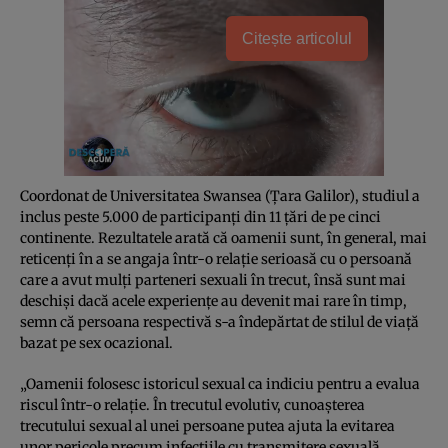
Citește articolul
Coordonat de Universitatea Swansea (Țara Galilor), studiul a
inclus peste 5.000 de participanți din 11 țări de pe cinci
continente. Rezultatele arată că oamenii sunt, în general, mai
reticenți în a se angaja într-o relație serioasă cu o persoană
care a avut mulți parteneri sexuali în trecut, însă sunt mai
deschiși dacă acele experiențe au devenit mai rare în timp,
semn că persoana respectivă s-a îndepărtat de stilul de viață
bazat pe sex ocazional.
„Oamenii folosesc istoricul sexual ca indiciu pentru a evalua
riscul într-o relație. În trecutul evolutiv, cunoașterea
trecutului sexual al unei persoane putea ajuta la evitarea
unor pericole precum infecțiile cu transmitere sexuală,