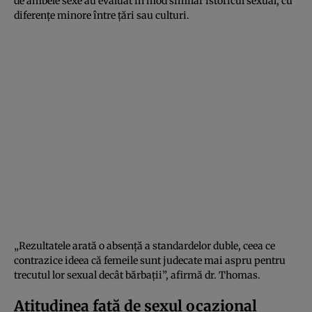
de ambele sexe au evaluat în mod similar istoricul sexual, cu
diferențe minore între țări sau culturi.
„Rezultatele arată o absență a standardelor duble, ceea ce
contrazice ideea că femeile sunt judecate mai aspru pentru
trecutul lor sexual decât bărbații”, afirmă dr. Thomas.
Atitudinea față de sexul ocazional