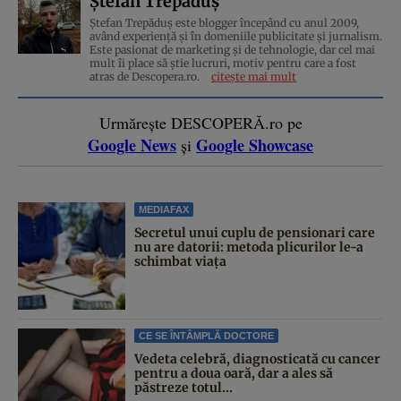
Ștefan Trepăduș
Ștefan Trepăduș este blogger începând cu anul 2009,
având experiență și în domeniile publicitate și jurnalism.
Este pasionat de marketing și de tehnologie, dar cel mai
mult îi place să știe lucruri, motiv pentru care a fost
atras de Descopera.ro.
citește mai mult
Urmărește DESCOPERĂ.ro pe
Google News
Google Showcase
și
MEDIAFAX
Secretul unui cuplu de pensionari care
nu are datorii: metoda plicurilor le-a
schimbat viața
CE SE ÎNTÂMPLĂ DOCTORE
Vedeta celebră, diagnosticată cu cancer
pentru a doua oară, dar a ales să
păstreze totul...