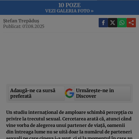
10 POZE
VEZI GALERIA FOTO »
Ștefan Trepăduș
Publicat: 07.08.2025
Adaugă-ne ca sursă
Urmărește-ne in
preferată
Discover
Un studiu internațional de amploare schimbă percepția cu
privire la trecutul sexual. Cercetarea arată că, atunci când
vine vorba de alegerea unui partener de viață, oamenii
din întreaga lume nu se uită doar la numărul de parteneri
sexuali pe care cineva i-a avut, ci și la momentul în care au