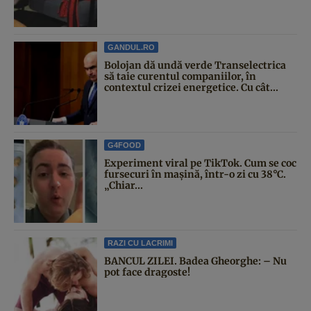
GANDUL.RO
Bolojan dă undă verde Transelectrica
să taie curentul companiilor, în
contextul crizei energetice. Cu cât...
G4FOOD
Experiment viral pe TikTok. Cum se coc
fursecuri în mașină, într-o zi cu 38°C.
„Chiar...
RAZI CU LACRIMI
BANCUL ZILEI. Badea Gheorghe: – Nu
pot face dragoste!