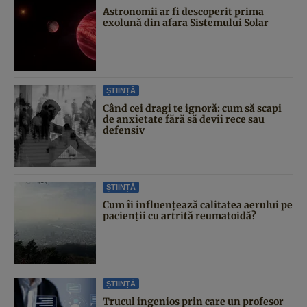
Astronomii ar fi descoperit prima
exolună din afara Sistemului Solar
ȘTIINȚĂ
Când cei dragi te ignoră: cum să scapi
de anxietate fără să devii rece sau
defensiv
ȘTIINȚĂ
Cum îi influențează calitatea aerului pe
pacienții cu artrită reumatoidă?
ȘTIINȚĂ
Trucul ingenios prin care un profesor