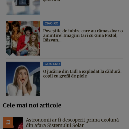
CIAO.RO
Poveştile de iubire care au rămas doar o
amintire! Imagini tari cu Gina Pistol,
Răzvan...
GO4IT.RO
O jucărie din Lidl a explodat la căldură:
copil cu grefă de piele
Cele mai noi articole
Astronomii ar fi descoperit prima exolună
din afara Sistemului Solar