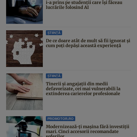
i-a prins pe studenții care își făceau
lucrările folosind AI
ȘTIINȚĂ
De ce doare atât de mult să fii ignorat și
cum poți depăși această experiență
ȘTIINȚĂ
Tinerii și angajații din medii
defavorizate, cei mai vulnerabili la
extinderea carierelor profesionale
PROMOTOR.RO
Modernizează-ți mașina fără investiții
mari. Cinci accesorii recomandate
șoferilor