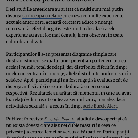
Deși studiile anterioare au arătat că mulți sunt mai puțin
dispuși
să înceapă o relație
cu cineva cu multe experiențe
sexuale anterioare, această cercetare aduce o nuanță
interesantă: efectul negativ este mult redus dacă acele
experiențe au avut loc mai demult, lucru observat în toate
culturile analizate.
Participanților li s-au prezentat diagrame simple care
ilustrau istoricul sexual al unor potențiali parteneri, toți cu
același număr total de relații, dar distribuite diferit în timp:
unele concentrate în tinerețe, altele distribuite uniform sau în
scădere. Apoi, participanții au fost rugați să evalueze cât de
dispuși ar fi să aibă o relație de durată cu persoana
respectivă. Rezultatele au arătat că momentul în care au avut
loc relațiile din trecut contează semnificativ, mai ales dacă
activitatea sexuală s-a redus în timp,
scrie Eurek Alert
.
Scientific Reports
Publicat în revista
, studiul a descoperit și că
nu există dovezi clare ale unei duble măsuri în ceea ce
privește judecarea femeilor versus a bărbaților. Participanții