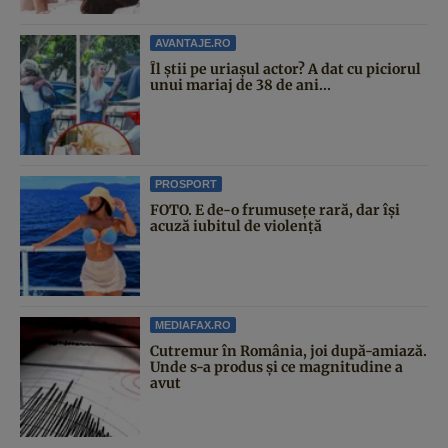
AVANTAJE.RO
Îl știi pe uriașul actor? A dat cu piciorul
unui mariaj de 38 de ani...
PROSPORT
FOTO. E de-o frumusețe rară, dar își
acuză iubitul de violență
MEDIAFAX.RO
Cutremur în România, joi după-amiază.
Unde s-a produs și ce magnitudine a
avut