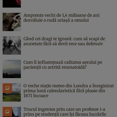
Amprente vechi de 1,4 milioane de ani
dezvăluie o rudă uriașă a omului
Când cei dragi te ignoră: cum să scapi de
anxietate fără să devii rece sau defensiv
Cum îi influențează calitatea aerului pe
pacienții cu artrită reumatoidă?
O veche stație meteo din Londra a înregistrat
prima lună calendaristică fără ploaie din
1871 încoace
Trucul ingenios prin care un profesor i-a
prins pe studenții care își făceau lucrările