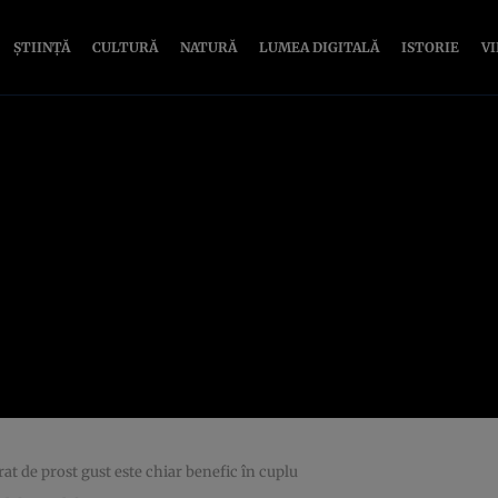
ȘTIINȚĂ
CULTURĂ
NATURĂ
LUMEA DIGITALĂ
ISTORIE
V
at de prost gust este chiar benefic în cuplu