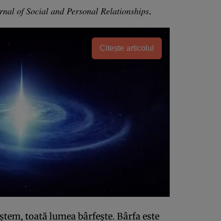
rnal of Social and Personal Relationships
.
Citește articolul
ștem, toată lumea bârfește. Bârfa este