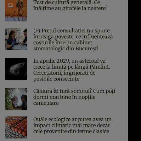
Test de cultură generală. Ce
înălțime au girafele la naștere?
(P) Prețul consultației nu spune
întreaga poveste: ce influențează
costurile într-un cabinet
stomatologic din București
În aprilie 2029, un asteroid va
trece la limită pe lângă Pământ.
Cercetătorii, îngrijorați de
posibile consecințe
Căldura îți fură somnul? Cum poți
dormi mai bine în nopțile
caniculare
Ouăle ecologice ar putea avea un
impact climatic mai mare decât
cele provenite din ferme clasice