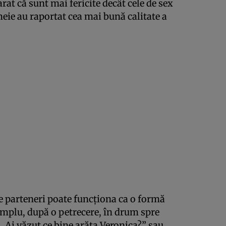
arat că sunt mai fericite decât cele de sex
meie au raportat cea mai bună calitate a
re parteneri poate funcționa ca o formă
mplu, după o petrecere, în drum spre
 „Ai văzut ce bine arăta Veronica?” sau