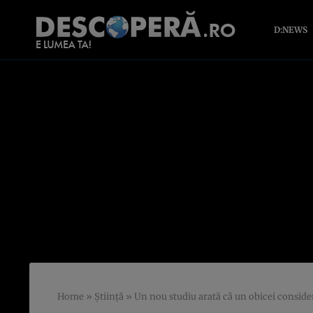
D:NEWS
Home
»
Știință
»
Un nou studiu arată că un obicei consider