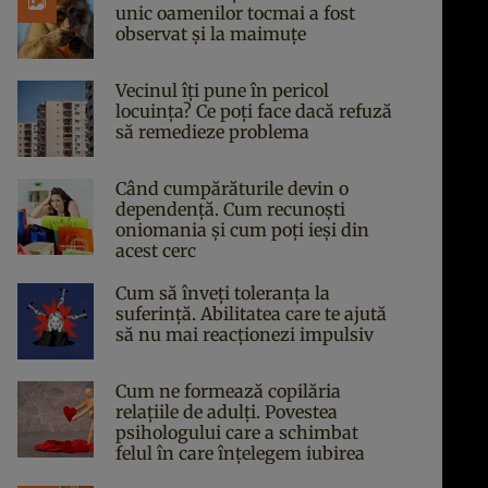
unic oamenilor tocmai a fost
observat și la maimuțe
Vecinul îți pune în pericol
locuința? Ce poți face dacă refuză
să remedieze problema
Când cumpărăturile devin o
dependență. Cum recunoști
oniomania și cum poți ieși din
acest cerc
Cum să înveți toleranța la
suferință. Abilitatea care te ajută
să nu mai reacționezi impulsiv
Cum ne formează copilăria
relațiile de adulți. Povestea
psihologului care a schimbat
felul în care înțelegem iubirea