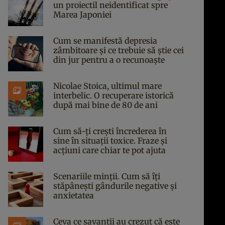
un proiectil neidentificat spre
Marea Japoniei
Cum se manifestă depresia
zâmbitoare și ce trebuie să știe cei
din jur pentru a o recunoaște
Nicolae Stoica, ultimul mare
interbelic. O recuperare istorică
după mai bine de 80 de ani
Cum să-ți crești încrederea în
sine în situații toxice. Fraze și
acțiuni care chiar te pot ajuta
Scenariile minții. Cum să îți
stăpânești gândurile negative și
anxietatea
Ceva ce savanții au crezut că este