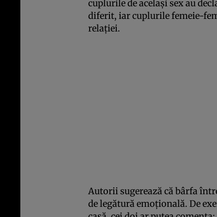
cuplurile de același sex au decl
diferit, iar cuplurile femeie-fe
relației.
Autorii sugerează că bârfa înt
de legătură emoțională. De exe
casă, cei doi ar putea comenta: