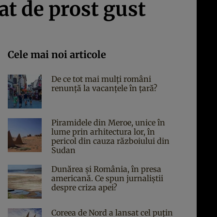
at de prost gust
Cele mai noi articole
De ce tot mai mulți români
renunță la vacanțele în țară?
Piramidele din Meroe, unice în
lume prin arhitectura lor, în
pericol din cauza războiului din
Sudan
Dunărea și România, în presa
americană. Ce spun jurnaliștii
despre criza apei?
Coreea de Nord a lansat cel puțin