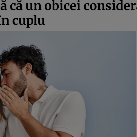
ă că un obicei consider
în cuplu