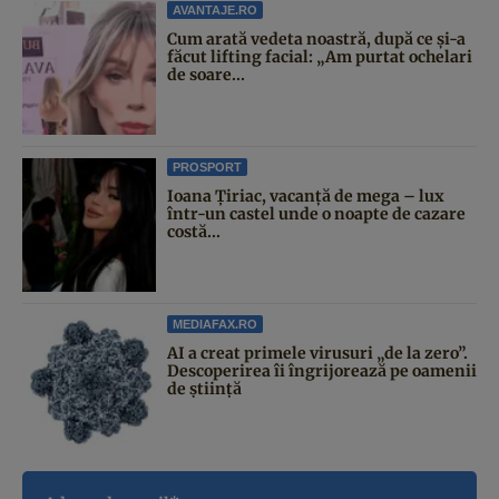
AVANTAJE.RO
Cum arată vedeta noastră, după ce și-a
făcut lifting facial: „Am purtat ochelari
de soare...
PROSPORT
Ioana Țiriac, vacanță de mega – lux
într-un castel unde o noapte de cazare
costă...
MEDIAFAX.RO
AI a creat primele virusuri „de la zero”.
Descoperirea îi îngrijorează pe oamenii
de știință