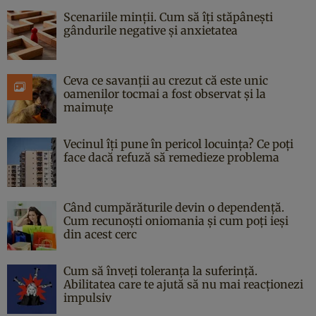
Scenariile minții. Cum să îți stăpânești
gândurile negative și anxietatea
Ceva ce savanții au crezut că este unic
oamenilor tocmai a fost observat și la
maimuțe
Vecinul îți pune în pericol locuința? Ce poți
face dacă refuză să remedieze problema
Când cumpărăturile devin o dependență.
Cum recunoști oniomania și cum poți ieși
din acest cerc
Cum să înveți toleranța la suferință.
Abilitatea care te ajută să nu mai reacționezi
impulsiv