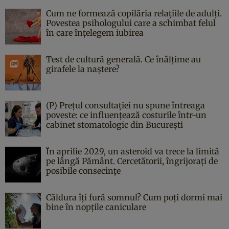
Cum ne formează copilăria relațiile de adulți.
Povestea psihologului care a schimbat felul
în care înțelegem iubirea
Test de cultură generală. Ce înălțime au
girafele la naștere?
(P) Prețul consultației nu spune întreaga
poveste: ce influențează costurile într-un
cabinet stomatologic din București
În aprilie 2029, un asteroid va trece la limită
pe lângă Pământ. Cercetătorii, îngrijorați de
posibile consecințe
Căldura îți fură somnul? Cum poți dormi mai
bine în nopțile caniculare