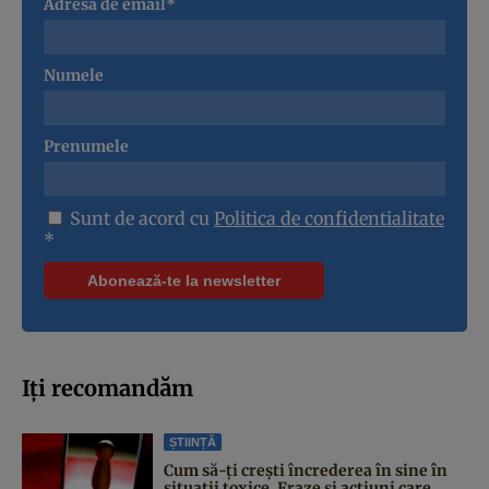
Adresa de email*
Numele
Prenumele
Sunt de acord cu
Politica de confidentialitate
*
Iți recomandăm
ȘTIINȚĂ
Cum să-ți crești încrederea în sine în
situații toxice. Fraze și acțiuni care