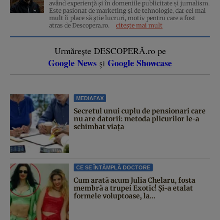
având experiență și în domeniile publicitate și jurnalism.
Este pasionat de marketing și de tehnologie, dar cel mai
mult îi place să știe lucruri, motiv pentru care a fost
atras de Descopera.ro.
citește mai mult
Urmărește DESCOPERĂ.ro pe
Google News
Google Showcase
și
MEDIAFAX
Secretul unui cuplu de pensionari care
nu are datorii: metoda plicurilor le-a
schimbat viața
CE SE ÎNTÂMPLĂ DOCTORE
Cum arată acum Julia Chelaru, fosta
membră a trupei Exotic! Și-a etalat
formele voluptoase, la...