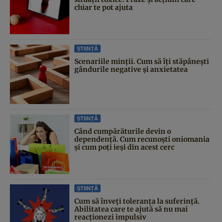
chiar te pot ajuta
ȘTIINȚĂ
Scenariile minții. Cum să îți stăpânești
gândurile negative și anxietatea
ȘTIINȚĂ
Când cumpărăturile devin o
dependență. Cum recunoști oniomania
și cum poți ieși din acest cerc
ȘTIINȚĂ
Cum să înveți toleranța la suferință.
Abilitatea care te ajută să nu mai
reacționezi impulsiv