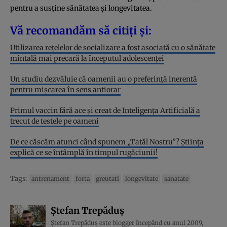
pentru a susține sănătatea și longevitatea.
Vă recomandăm să citiți și:
Utilizarea rețelelor de socializare a fost asociată cu o sănătate
mintală mai precară la începutul adolescenței
Un studiu dezvăluie că oamenii au o preferință inerentă
pentru mișcarea în sens antiorar
Primul vaccin fără ace și creat de Inteligența Artificială a
trecut de testele pe oameni
De ce căscăm atunci când spunem „Tatăl Nostru”? Știința
explică ce se întâmplă în timpul rugăciunii!
Tags:
antrenament
forta
greutati
longevitate
sanatate
Ștefan Trepăduș
Ștefan Trepăduș este blogger începând cu anul 2009,