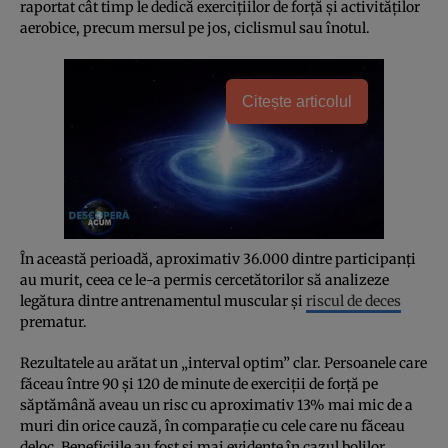
raportat cât timp le dedică exercițiilor de forță și activităților
aerobice, precum mersul pe jos, ciclismul sau înotul.
Citește articolul
În această perioadă, aproximativ 36.000 dintre participanți
au murit, ceea ce le-a permis cercetătorilor să analizeze
legătura dintre antrenamentul muscular și
riscul de deces
prematur.
Rezultatele au arătat un „interval optim” clar. Persoanele care
făceau între 90 și 120 de minute de exerciții de forță pe
săptămână aveau un risc cu aproximativ 13% mai mic de a
muri din orice cauză, în comparație cu cele care nu făceau
deloc. Beneficiile au fost și mai evidente în cazul bolilor