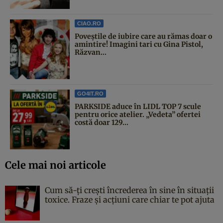
CIAO.RO
Poveştile de iubire care au rămas doar o
amintire! Imagini tari cu Gina Pistol,
Răzvan...
GO4IT.RO
PARKSIDE aduce în LIDL TOP 7 scule
pentru orice atelier. „Vedeta” ofertei
costă doar 129...
Cele mai noi articole
Cum să-ți crești încrederea în sine în situații
toxice. Fraze și acțiuni care chiar te pot ajuta