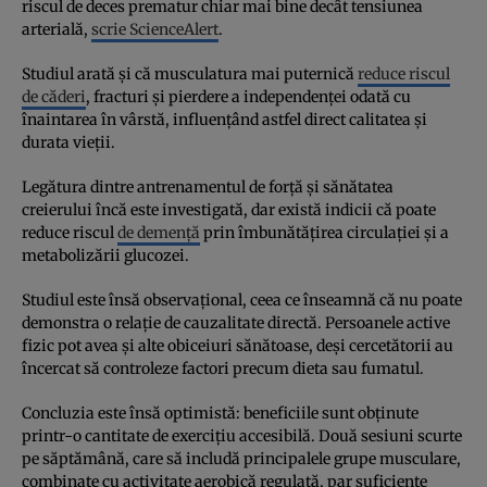
riscul de deces prematur chiar mai bine decât tensiunea
arterială,
scrie ScienceAlert
.
Studiul arată și că musculatura mai puternică
reduce riscul
de căderi
, fracturi și pierdere a independenței odată cu
înaintarea în vârstă, influențând astfel direct calitatea și
durata vieții.
Legătura dintre antrenamentul de forță și sănătatea
creierului încă este investigată, dar există indicii că poate
reduce riscul
de demență
prin îmbunătățirea circulației și a
metabolizării glucozei.
Studiul este însă observațional, ceea ce înseamnă că nu poate
demonstra o relație de cauzalitate directă. Persoanele active
fizic pot avea și alte obiceiuri sănătoase, deși cercetătorii au
încercat să controleze factori precum dieta sau fumatul.
Concluzia este însă optimistă: beneficiile sunt obținute
printr-o cantitate de exercițiu accesibilă. Două sesiuni scurte
pe săptămână, care să includă principalele grupe musculare,
combinate cu activitate aerobică regulată, par suficiente