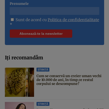
Prenumele
Sunt de acord cu
Politica de confidentialitate
*
Iți recomandăm
ȘTIINȚĂ
Cum se conservă un creier uman vechi
de 10.000 de ani, în timp ce restul
corpului se descompune?
ȘTIINȚĂ