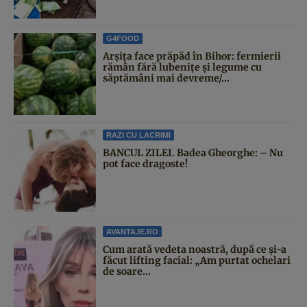
G4FOOD
Arșița face prăpăd în Bihor: fermierii
rămân fără lubenițe și legume cu
săptămâni mai devreme/...
RAZI CU LACRIMI
BANCUL ZILEI. Badea Gheorghe: – Nu
pot face dragoste!
AVANTAJE.RO
Cum arată vedeta noastră, după ce și-a
făcut lifting facial: „Am purtat ochelari
de soare...