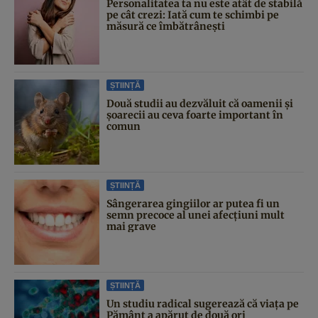
Personalitatea ta nu este atât de stabilă
pe cât crezi: Iată cum te schimbi pe
măsură ce îmbătrânești
ȘTIINȚĂ
Două studii au dezvăluit că oamenii și
șoarecii au ceva foarte important în
comun
ȘTIINȚĂ
Sângerarea gingiilor ar putea fi un
semn precoce al unei afecțiuni mult
mai grave
ȘTIINȚĂ
Un studiu radical sugerează că viața pe
Pământ a apărut de două ori