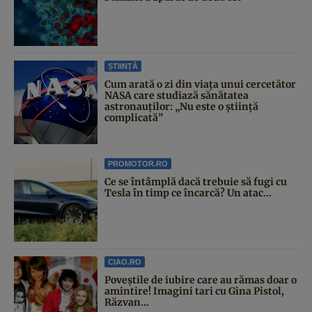
ȘTIINȚĂ
Cum arată o zi din viața unui cercetător
NASA care studiază sănătatea
astronauților: „Nu este o știință
complicată”
PROMOTOR.RO
Ce se întâmplă dacă trebuie să fugi cu
Tesla în timp ce încarcă? Un atac...
CIAO.RO
Poveştile de iubire care au rămas doar o
amintire! Imagini tari cu Gina Pistol,
Răzvan...