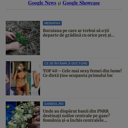
Google News
Google Showcase
și
MEDIAFAX
Buruiana pe care ar trebui să o ții
departe de grădină cu orice preț și...
CE SE ÎNTÂMPLĂ DOCTORE
TOP 40 – Cele mai sexy femei din lume!
Ce dietă ține ocupanta primului loc
GANDUL.RO
Unde au dispărut banii din PNRR
destinați noilor centrale pe gaze?
România și-a închis centralele...