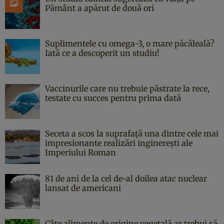
Pământ a apărut de două ori
Suplimentele cu omega-3, o mare păcăleală?
Iată ce a descoperit un studiu!
Vaccinurile care nu trebuie păstrate la rece,
testate cu succes pentru prima dată
Seceta a scos la suprafață una dintre cele mai
impresionante realizări inginerești ale
Imperiului Roman
81 de ani de la cel de-al doilea atac nuclear
lansat de americani
Câte alimente de origine vegetală ar trebui să