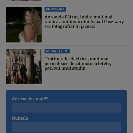
PROSPORT
Antonela Pătruț, iubita mult mai
tânără a milionarului Arpad Paszkany,
s-a fotografiat în jacuzzi
MEDIAFAX.RO
Trotinetele electrice, mult mai
periculoase decât motocicletele,
potrivit unui studiu
Adresa de email*
Numele