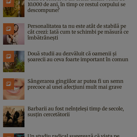
10.000 de ani, în timp ce restul corpului se
descompune?
Personalitatea ta nu este atât de stabilă pe
cât crezi: Iată cum te schimbi pe măsură ce
îmbătrânești
Două studii au dezvăluit că oamenii și
șoarecii au ceva foarte important în comun
Sângerarea gingiilor ar putea fi un semn
precoce al unei afecțiuni mult mai grave
Barbarii au fost neînțeleși timp de secole,
susțin cercetătorii
Un studiu radical sugerează că viața pe