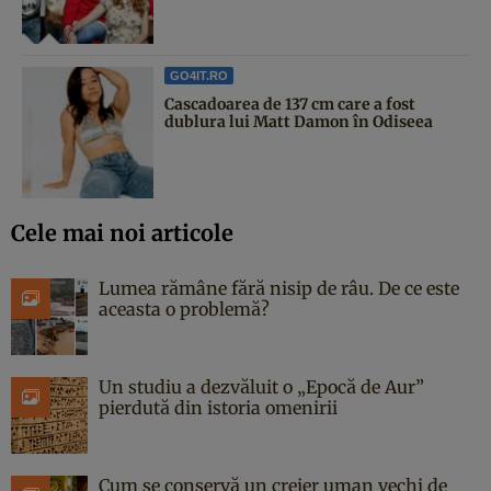
GO4IT.RO
Cascadoarea de 137 cm care a fost
dublura lui Matt Damon în Odiseea
Cele mai noi articole
Lumea rămâne fără nisip de râu. De ce este
aceasta o problemă?
Un studiu a dezvăluit o „Epocă de Aur”
pierdută din istoria omenirii
Cum se conservă un creier uman vechi de