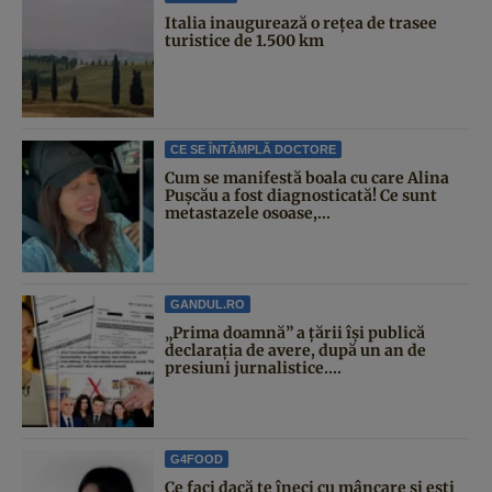
Italia inaugurează o rețea de trasee
turistice de 1.500 km
CE SE ÎNTÂMPLĂ DOCTORE
Cum se manifestă boala cu care Alina
Pușcău a fost diagnosticată! Ce sunt
metastazele osoase,...
GANDUL.RO
„Prima doamnă” a țării își publică
declarația de avere, după un an de
presiuni jurnalistice....
G4FOOD
Ce faci dacă te îneci cu mâncare și ești