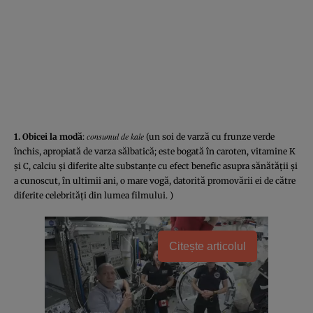
consumul de kale
1. Obicei la modă
:
(un soi de varză cu frunze verde
închis, apropiată de varza sălbatică; este bogată în caroten, vitamine K
şi C, calciu şi diferite alte substanţe cu efect benefic asupra sănătăţii şi
a cunoscut, în ultimii ani, o mare vogă, datorită promovării ei de către
diferite celebrităţi din lumea filmului. )
Citește articolul