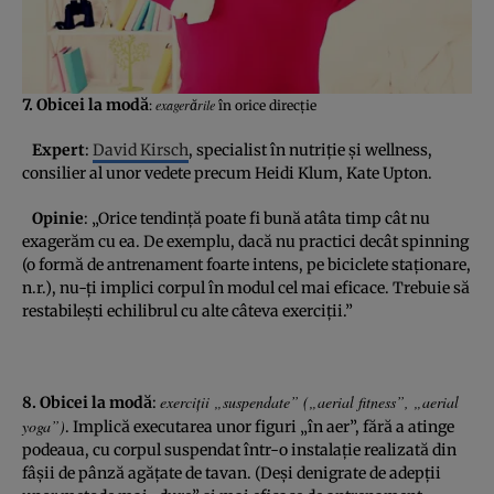
7. Obicei la modă
exagerările
:
în orice direcţie
Expert
:
David Kirsch
, specialist în nutriţie şi wellness,
consilier al unor vedete precum Heidi Klum, Kate Upton.
Opinie
: „Orice tendinţă poate fi bună atâta timp cât nu
exagerăm cu ea. De exemplu, dacă nu practici decât spinning
(o formă de antrenament foarte intens, pe biciclete staţionare,
n.r.), nu-ţi implici corpul în modul cel mai eficace. Trebuie să
restabileşti echilibrul cu alte câteva exerciţii.”
exerciţii „suspendate” („aerial fitness”, „aerial
8. Obicei la modă
:
yoga”)
. Implică executarea unor figuri „în aer”, fără a atinge
podeaua, cu corpul suspendat într-o instalaţie realizată din
fâşii de pânză agăţate de tavan. (Deşi denigrate de adepţii