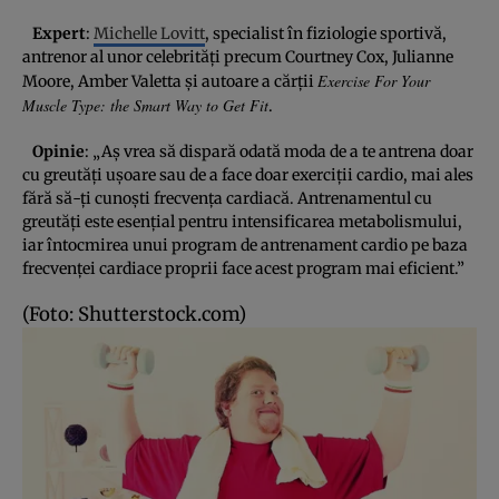
Expert
:
Michelle Lovitt
, specialist în fiziologie sportivă,
antrenor al unor celebrităţi precum Courtney Cox, Julianne
Exercise For Your
Moore, Amber Valetta şi autoare a cărţii
Muscle Type: the Smart Way to Get Fit
.
Opinie
: „Aş vrea să dispară odată moda de a te antrena doar
cu greutăţi uşoare sau de a face doar exerciţii cardio, mai ales
fără să-ţi cunoşti frecvenţa cardiacă. Antrenamentul cu
greutăţi este esenţial pentru intensificarea metabolismului,
iar întocmirea unui program de antrenament cardio pe baza
frecvenţei cardiace proprii face acest program mai eficient.”
(Foto: Shutterstock.com)