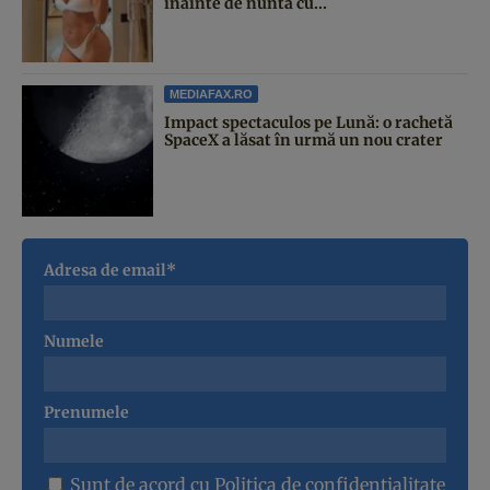
înainte de nunta cu...
MEDIAFAX.RO
Impact spectaculos pe Lună: o rachetă
SpaceX a lăsat în urmă un nou crater
Adresa de email*
Numele
Prenumele
Sunt de acord cu
Politica de confidentialitate