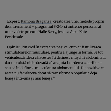
Expert
:
Ramona Braganza
, creatoarea unei metode proprii
de antrenament – programul 3-2-1- şi antrenor personal al
unor vedete precum Halle Berry, Jessica Alba, Kate
Beckinsale.
Opinie
: „Nu cred în exersarea pasivă, cum ar fi utilizarea
stimulatoarelor musculare, pentru a ajunge în formă. Se tot
vehiculează ideea că acestea îţi definesc muşchii abdominali,
dar nu există nicio dovadă că ar ajuta la arderea caloriilor –
sau că îţi definesc musculatura abdomenului. Dispozitive ca
astea nu fac altceva decât să transforme o populaţie deja
leneşă într-una şi mai leneşă.”