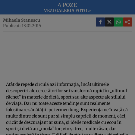
4 POZE
VEZI GALERIA FOTO »
Mihaela Stanescu
Publicat: 13.01.2015
Atât de repede circulă azi informaţia, încât ultimele
descoperiri ale cercetătorilor se transformă rapid în „ultimul
răcnet” în materie de dietă, sport sau alte aspecte ale stilului
de viaţă. Dar nu toate aceste tendinţe sunt realmente
folositoare sănătăţii, pe termen lung. Experienţa ne învaţă că
multe dintre ele sunt pur şi simplu capricii de moment, căci,
oricât de descurajant ar suna, şi ideile medicale cu ecou în
sport şi dietă au „moda” lor; vin şi trec, multe răsar, dar
puţine rezistă în timp. E dificil de ştiut care dintre obiceiurile