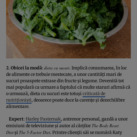
dieta cu sucuri
2. Obicei la modă
:
. Implică consumarea, în loc
de alimente ce trebuie mestecate, a unor cantităţi mari de
sucuri proaspete extrase din fructe şi legume. Devenită tot
mai populară ca urmare a faptului că multe staruri afirmă că
o urmează, dieta cu sucuri este totuşi
criticată de
nutriţionişti
, deoarece poate duce la carenţe şi dezechilibre
alimentare.
Expert
:
Harley Pasternak
, antrenor personal, gazdă a unor
The Body Reset
emisiuni de televiziune şi autor al cărţilor
Diet
The 5-Factor Diet
şi
. Printre clienţii săi se numără Katy