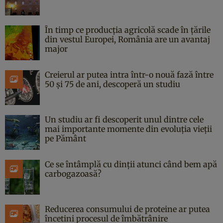
În timp ce producția agricolă scade în țările
din vestul Europei, România are un avantaj
major
Creierul ar putea intra într-o nouă fază între
50 și 75 de ani, descoperă un studiu
Un studiu ar fi descoperit unul dintre cele
mai importante momente din evoluția vieții
pe Pământ
Ce se întâmplă cu dinții atunci când bem apă
carbogazoasă?
Reducerea consumului de proteine ar putea
încetini procesul de îmbătrânire