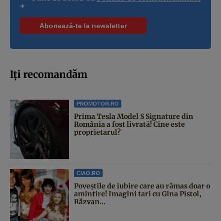
*
Iți recomandăm
PROMOTOR.RO
Prima Tesla Model S Signature din
România a fost livrată! Cine este
proprietarul?
CIAO.RO
Poveştile de iubire care au rămas doar o
amintire! Imagini tari cu Gina Pistol,
Răzvan...