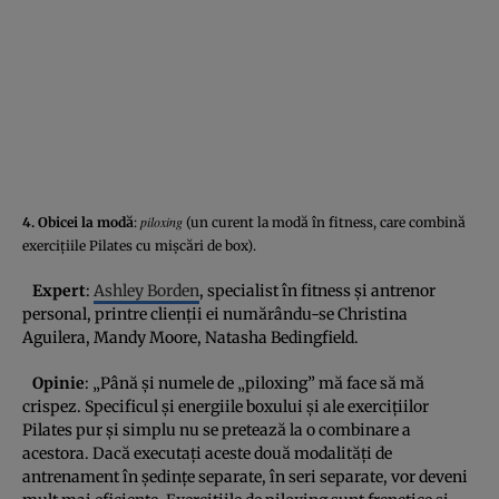
piloxing
4. Obicei la modă
:
(un curent la modă în fitness, care combină
exerciţiile Pilates cu mişcări de box).
Expert
:
Ashley Borden
, specialist în fitness şi antrenor
personal, printre clienţii ei numărându-se Christina
Aguilera, Mandy Moore, Natasha Bedingfield.
Opinie
: „Până şi numele de „piloxing” mă face să mă
crispez. Specificul şi energiile boxului şi ale exerciţiilor
Pilates pur şi simplu nu se pretează la o combinare a
acestora. Dacă executaţi aceste două modalităţi de
antrenament în şedinţe separate, în seri separate, vor deveni