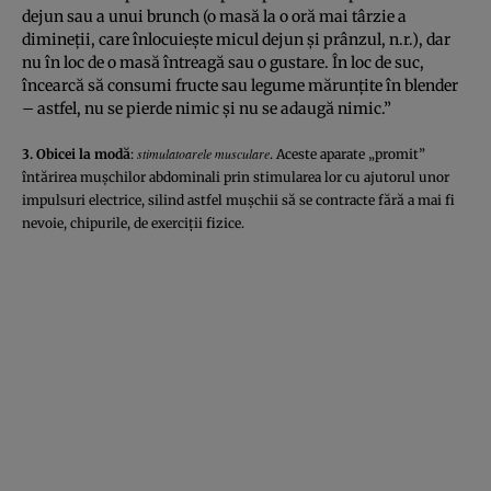
dejun sau a unui brunch (o masă la o oră mai târzie a
dimineţii, care înlocuieşte micul dejun şi prânzul, n.r.), dar
nu în loc de o masă întreagă sau o gustare. În loc de suc,
încearcă să consumi fructe sau legume mărunţite în blender
– astfel, nu se pierde nimic şi nu se adaugă nimic.”
stimulatoarele musculare
3. Obicei la modă
:
. Aceste aparate „promit”
întărirea muşchilor abdominali prin stimularea lor cu ajutorul unor
impulsuri electrice, silind astfel muşchii să se contracte fără a mai fi
nevoie, chipurile, de exerciţii fizice.