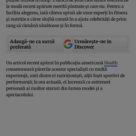
la modă recent apărute merită păstrate şi care nu. Pentru a
facilita alegerea, iată câteva opinii ale unor experţi în fitness
şi nutriţie a căror slujbă constă în a ajuta celebrităţi de prim
rang să rămână sănătoase şi în formă.
Adaugă-ne ca sursă
Urmărește-ne in
preferată
Discover
Un articol recent apărut în publicaţia americană
Health
consemnează părerile acestor specialişti cu multă
experienţă, unii dintre ei nutriţionişti, alţii foşti sportivi de
performanţă; la ora actuală, ei lucrează ca antrenori
personali ai multor staruri din lumea modei şi a
spectacolului.