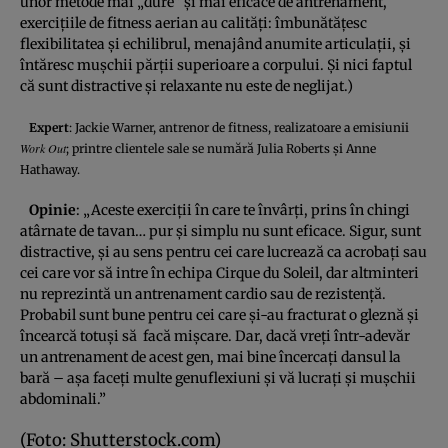
unor metode mai „dure” şi mai eficace de antrenament,
exerciţiile de fitness aerian au calităţi: îmbunătăţesc
flexibilitatea şi echilibrul, menajând anumite articulaţii, şi
întăresc muşchii părţii superioare a corpului. Şi nici faptul
că sunt distractive şi relaxante nu este de neglijat.)
Expert
:
Jackie Warner
, antrenor de fitness, realizatoare a emisiunii
Work Out
; printre clientele sale se numără Julia Roberts şi Anne
Hathaway.
Opinie
: „Aceste exerciţii în care te învârţi, prins în chingi
atârnate de tavan… pur şi simplu nu sunt eficace. Sigur, sunt
distractive, şi au sens pentru cei care lucrează ca acrobaţi sau
cei care vor să intre în echipa Cirque du Soleil, dar altminteri
nu reprezintă un antrenament cardio sau de rezistenţă.
Probabil sunt bune pentru cei care şi-au fracturat o gleznă şi
încearcă totuşi să facă mişcare. Dar, dacă vreţi într-adevăr
un antrenament de acest gen, mai bine încercaţi dansul la
bară – aşa faceţi multe genuflexiuni şi vă lucraţi şi muşchii
abdominali.”
(Foto: Shutterstock.com)