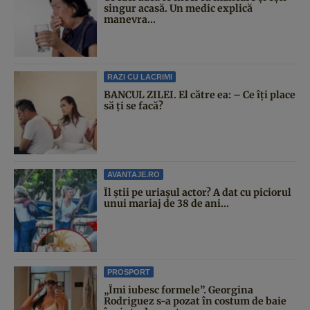
singur acasă. Un medic explică
manevra...
RAZI CU LACRIMI
BANCUL ZILEI. El către ea: – Ce îți place
să ți se facă?
AVANTAJE.RO
Îl știi pe uriașul actor? A dat cu piciorul
unui mariaj de 38 de ani...
PROSPORT
„Îmi iubesc formele”. Georgina
Rodriguez s-a pozat în costum de baie