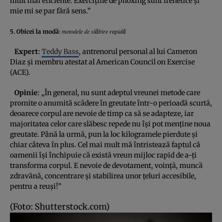
mult mai eficiente. Exerciţiile de piloxing sunt frenetice şi
mie mi se par fără sens.”
metodele de slăbire rapidă
5. Obicei la modă
:
Expert
:
Teddy Bass
, antrenorul personal al lui Cameron
Diaz şi membru atestat al American Council on Exercise
(ACE).
Opinie
: „În general, nu sunt adeptul vreunei metode care
promite o anumită scădere în greutate într-o perioadă scurtă,
deoarece corpul are nevoie de timp ca să se adapteze, iar
majoritatea celor care slăbesc repede nu îşi pot menţine noua
greutate. Până la urmă, pun la loc kilogramele pierdute şi
chiar câteva în plus. Cel mai mult mă întristează faptul că
oamenii îşi închipuie că există vreun mijloc rapid de a-ţi
transforma corpul. E nevoie de devotament, voinţă, muncă
zdravănă, concentrare şi stabilirea unor ţeluri accesibile,
pentru a reuşi!”
(Foto: Shutterstock.com)