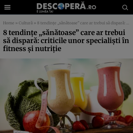
Home
»
Cultură
»
8 tendinţe „sănătoase” care ar trebui să dispară: criticile unor specialişti în fitness şi nutriţie
8 tendinţe „sănătoase” care ar trebui
să dispară: criticile unor specialişti în
fitness şi nutriţie