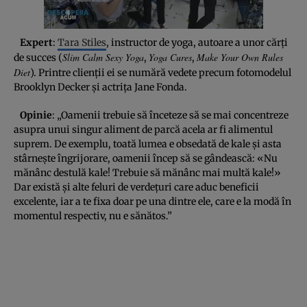
Expert
:
Tara Stiles
, instructor de yoga, autoare a unor cărţi
Slim Calm Sexy Yoga
Yoga Cures
Make Your Own Rules
de succes (
,
,
Diet
). Printre clienţii ei se numără vedete precum fotomodelul
Brooklyn Decker şi actriţa Jane Fonda.
Opinie
: „Oamenii trebuie să înceteze să se mai concentreze
asupra unui singur aliment de parcă acela ar fi alimentul
suprem. De exemplu, toată lumea e obsedată de kale şi asta
stârneşte îngrijorare, oamenii încep să se gândească: «Nu
mănânc destulă kale! Trebuie să mănânc mai multă kale!»
Dar există şi alte feluri de verdeţuri care aduc beneficii
excelente, iar a te fixa doar pe una dintre ele, care e la modă în
momentul respectiv, nu e sănătos.”