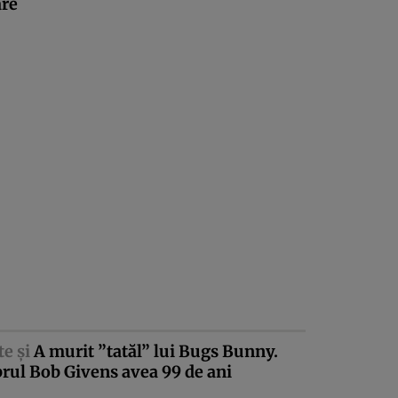
are
te şi
A murit ”tatăl” lui Bugs Bunny.
rul Bob Givens avea 99 de ani