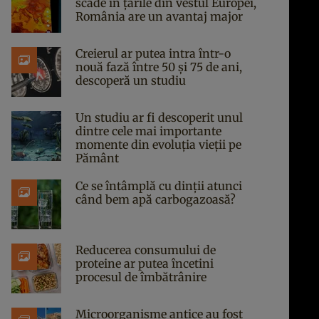
scade în țările din vestul Europei,
România are un avantaj major
Creierul ar putea intra într-o
nouă fază între 50 și 75 de ani,
descoperă un studiu
Un studiu ar fi descoperit unul
dintre cele mai importante
momente din evoluția vieții pe
Pământ
Ce se întâmplă cu dinții atunci
când bem apă carbogazoasă?
Reducerea consumului de
proteine ar putea încetini
procesul de îmbătrânire
Microorganisme antice au fost