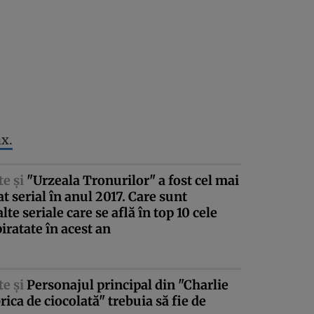
ax.
te şi
"Urzeala Tronurilor" a fost cel mai
at serial în anul 2017. Care sunt
alte seriale care se află în top 10 cele
iratate în acest an
te şi
Personajul principal din "Charlie
brica de ciocolată" trebuia să fie de