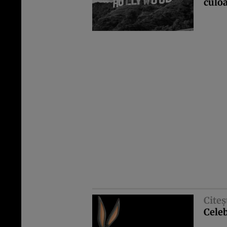
culo
Citeş
Celeb