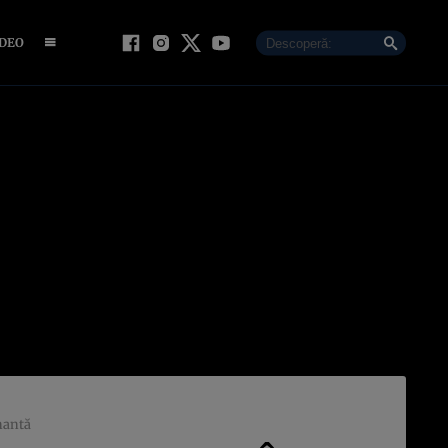
IDEO
onantă