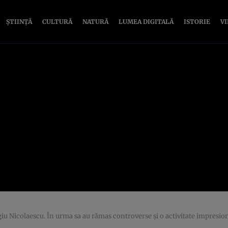
ȘTIINȚĂ
CULTURĂ
NATURĂ
LUMEA DIGITALĂ
ISTORIE
V
rgiu Nicolaescu. În urma sa au rămas controverse şi o activitate impresi