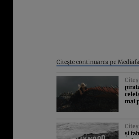
Citeşte continuarea pe Mediaf
Citeş
pirat
celel
mai p
Citeş
şi fa