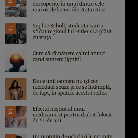
descoperite în unul dintre cele
mai ostile locuri din Antarctica
Sophie Scholl, studenta care a
sfidat regimul lui Hitler și a plătit
cu viața
Cum să rămânem calmi atunci
când suntem jigniți?
De ce unii oameni nu își cer
niciodată scuze și ce se întâmplă,
de fapt, în spatele acestui reflex
Efectul neștiut al unui
medicament pentru diabet folosit
de 60 de ani
Un prototip de ochelari le permite