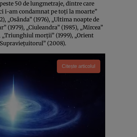
peste 50 de lungmetraje, dintre care
ci i-am condamnat pe toţi la moarte”
72), „Osânda” (1976), „Ultima noapte de
r” (1979), „Ciuleandra” (1985), „Mircea”
, „Triunghiul morţii” (1999), „Orient
„Supravieţuitorul” (2008).
Citește articolul