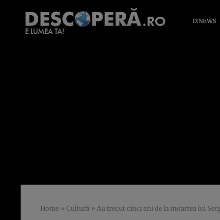
D:NEWS
Home
»
Cultură
»
Au trecut cinci ani de la moartea lui Se