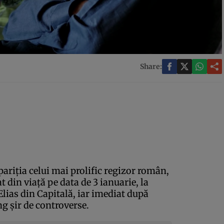
Share:
pariţia celui mai prolific regizor român,
t din viaţă pe data de 3 ianuarie, la
 Elias din Capitală, iar imediat după
g şir de controverse.