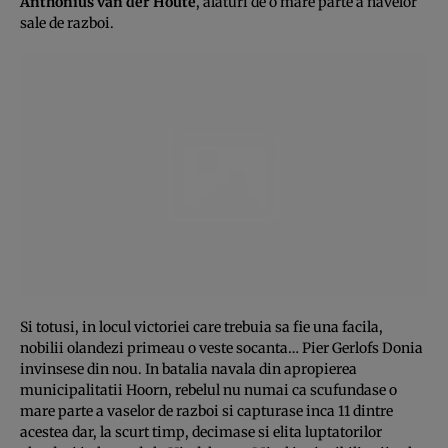
Anthonius van der Houte
, alaturi de o mare parte a navelor
sale de razboi.
Si totusi, in locul victoriei care trebuia sa fie una facila,
nobilii olandezi primeau o veste socanta… Pier Gerlofs Donia
invinsese din nou. In batalia navala din apropierea
municipalitatii Hoorn, rebelul nu numai ca scufundase o
mare parte a vaselor de razboi si capturase inca 11 dintre
acestea dar, la scurt timp, decimase si elita luptatorilor