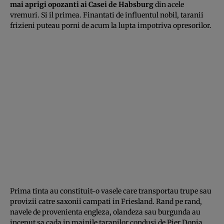
mai aprigi opozanti ai Casei de Habsburg
din acele
vremuri. Si il primea. Finantati de influentul nobil, taranii
frizieni puteau porni de acum la lupta impotriva opresorilor.
Prima tinta au constituit-o vasele care transportau trupe sau
provizii catre saxonii campati in Friesland. Rand pe rand,
navele de provenienta engleza, olandeza sau burgunda au
inceput sa cada in mainile taranilor condusi de Pier Donia,