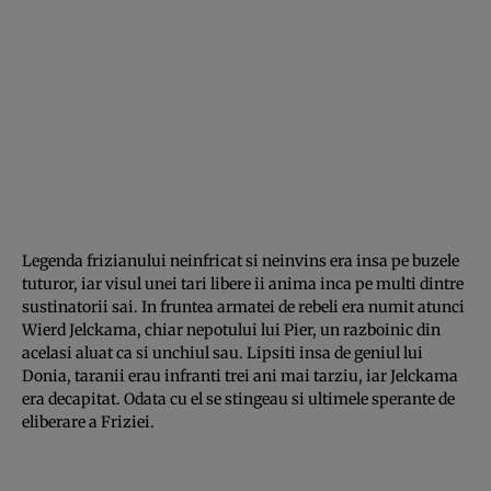
Legenda frizianului neinfricat si neinvins era insa pe buzele
tuturor, iar visul unei tari libere ii anima inca pe multi dintre
sustinatorii sai. In fruntea armatei de rebeli era numit atunci
Wierd Jelckama, chiar nepotului lui Pier, un razboinic din
acelasi aluat ca si unchiul sau. Lipsiti insa de geniul lui
Donia, taranii erau infranti trei ani mai tarziu, iar Jelckama
era decapitat. Odata cu el se stingeau si ultimele sperante de
eliberare a Friziei.