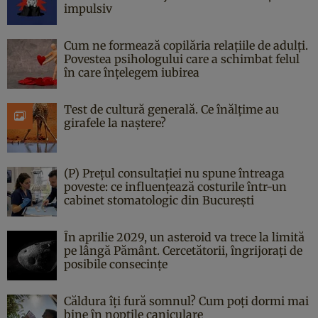
impulsiv
Cum ne formează copilăria relațiile de adulți.
Povestea psihologului care a schimbat felul
în care înțelegem iubirea
Test de cultură generală. Ce înălțime au
girafele la naștere?
(P) Prețul consultației nu spune întreaga
poveste: ce influențează costurile într-un
cabinet stomatologic din București
În aprilie 2029, un asteroid va trece la limită
pe lângă Pământ. Cercetătorii, îngrijorați de
posibile consecințe
Căldura îți fură somnul? Cum poți dormi mai
bine în nopțile caniculare