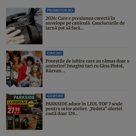
PROMOTOR.RO
2026: Care e presiunea corectă în
anvelope pe caniculă. Cauciucurile de
iarnă pot să facă...
CIAO.RO
Poveştile de iubire care au rămas doar o
amintire! Imagini tari cu Gina Pistol,
Răzvan...
GO4IT.RO
PARKSIDE aduce în LIDL TOP 7 scule
pentru orice atelier. „Vedeta” ofertei
costă doar 129...