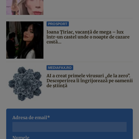
PROSPORT
Ioana Țiriac, vacanță de mega – lux
într-un castel unde o noapte de cazare
costă...
MEDIAFAX.RO
AI a creat primele virusuri „de la zero”.
Descoperirea îi îngrijorează pe oamenii
de știință
Adresa de email*
Numele