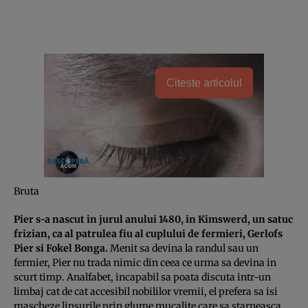
Citește articolul
Bruta
Pier s-a nascut in jurul anului 1480, in Kimswerd, un satuc
frizian, ca al patrulea fiu al cuplului de fermieri, Gerlofs
Pier si Fokel Bonga.
Menit sa devina la randul sau un
fermier, Pier nu trada nimic din ceea ce urma sa devina in
scurt timp. Analfabet, incapabil sa poata discuta intr-un
limbaj cat de cat accesibil nobililor vremii, el prefera sa isi
mascheze lipsurile prin glume mucalite care sa starneasca