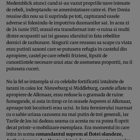
Medemblick atunci cand si-au vazut propriile nave intesate
de rebeli, indreptandu-se amenintatoare catre ei. Pier Donia
reusise din nou sa ii suprinda pe toti, capturand vasele
adverse si folosindu-le impotriva dusmanilor sai. In acea zi
de 24 iunie 1517, orasul era transformat intr-o ruina si multi
dintre ocupantii sai isi gaseau sfarsitul in fata rebelilor
dornici de razbunare. Singurii care reuseau sa scape cu viata
erau putinii saxoni care se putusera refugia in castelul din
apropiere, castel pe care rebelii frizieni, lipsiti de
cunostiintele necesare unui atac de asemenea proportii, nu il
putusera cuceri.
Nu la fel se intampla si cu celelalte fortificatii intalnite de
tarani in calea lor. Nieuwburg si Middleburg, castele aflate in
apropiere de Alkmaar, erau reduse la o gramada de ruine
fumegande, si asta in timp ce in orasele Asperen si Alkmaar,
aproape toti locuitorii erau ucisi. In fata fermierului inarmat
cu o sabie uriasa cazusera nu mai putin de trei generali, iar
Tarile de Jos isi dadeau seama ca acesta nu va putea fi oprit
decat printr-o mobilizare exemplara. Era momentul in care
intra in scena
comandantul suprem al flotei olandeze,