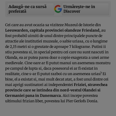
Adaugă-ne ca sursă
Urmărește-ne in
preferată
Discover
Cei care au avut ocazia sa viziteze Muzeul de Istorie din
Leeuwarden, capitala provinciei olandeze Friesland,
au
fost probabil uimiti de unul dintre principalele puncte de
atractie ale institutiei muzeale, o sabie uriasa, cu o lungime
de 2,15 metri si o greutate de aproape 7 kilograme. Putini ii
stiu povestea si, in special pentru cei care nu sunt nascuti in
Olanda, ea ar putea parea doar o copie exagerata a unei arme
medievale. Cine oare ar fi putut manui un asemenea monstru
pe campul de lupta si, daca posesorul ei ar fi existat in
realitate, cine s-ar fi putut razboi cu un asemenea urias? Ei
bine, el a existat si, mai mult decat atat, a fost unul dintre cei
mai aprigi sustinatori ai independentei
Friziei, stravechea
provincie care se intindea din nord-vestul Olandei si
Germaniei pana in Danemarca.
Aici incepe povestea
ultimului frizian liber, povestea lui Pier Gerlofs Donia.