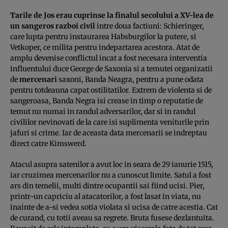
Tarile de Jos erau cuprinse la finalul secolului a XV-lea de
un sangeros razboi civil
intre doua factiuni: Schieringer,
care lupta pentru instaurarea Habsburgilor la putere, si
Vetkoper, ce milita pentru indepartarea acestora. Atat de
amplu devenise conflictul incat a fost necesara interventia
influentului duce George de Saxonia si a temutei organizatii
de
mercenari
saxoni, Banda Neagra, pentru a pune odata
pentru totdeauna capat ostilitatilor. Extrem de violenta si de
sangeroasa, Banda Negra isi crease in timp o reputatie de
temut nu numai in randul adversarilor, dar si in randul
civililor nevinovati de la care isi suplimenta veniturile prin
jafuri si crime. Iar de aceasta data mercenarii se indreptau
direct catre Kimswerd.
Atacul asupra satenilor a avut loc in seara de 29 ianurie 1515,
iar cruzimea mercenarilor nu a cunoscut limite. Satul a fost
ars din temelii, multi dintre ocupantii sai fiind ucisi. Pier,
printr-un capriciu al atacatorilor, a fost lasat in viata, nu
inainte de a-si vedea sotia violata si ucisa de catre acestia. Cat
de curand, cu totii aveau sa regrete. Bruta fusese dezlantuita.