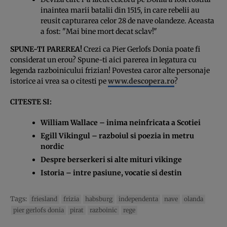
inaintea marii batalii din 1515, in care rebelii au
reusit capturarea celor 28 de nave olandeze. Aceasta
a fost: "Mai bine mort decat sclav!"
SPUNE-TI PAREREA!
Crezi ca Pier Gerlofs Donia poate fi
considerat un erou? Spune-ti aici parerea in legatura cu
legenda razboinicului frizian! Povestea caror alte personaje
istorice ai vrea sa o citesti pe
www.descopera.ro
?
CITESTE SI:
William Wallace – inima neinfricata a Scotiei
Egill Vikingul – razboiul si poezia in metru
nordic
Despre berserkeri si alte mituri vikinge
Istoria – intre pasiune, vocatie si destin
Tags:
friesland
frizia
habsburg
independenta
nave
olanda
pier gerlofs donia
pirat
razboinic
rege