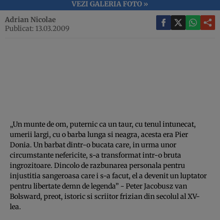
VEZI GALERIA FOTO »
Adrian Nicolae
Publicat: 13.03.2009
„Un munte de om, puternic ca un taur, cu tenul intunecat,
umerii largi, cu o barba lunga si neagra, acesta era Pier
Donia. Un barbat dintr-o bucata care, in urma unor
circumstante nefericite, s-a transformat intr-o bruta
ingrozitoare. Dincolo de razbunarea personala pentru
injustitia sangeroasa care i s-a facut, el a devenit un luptator
pentru libertate demn de legenda” - Peter Jacobusz van
Bolsward, preot, istoric si scriitor frizian din secolul al XV-
lea.