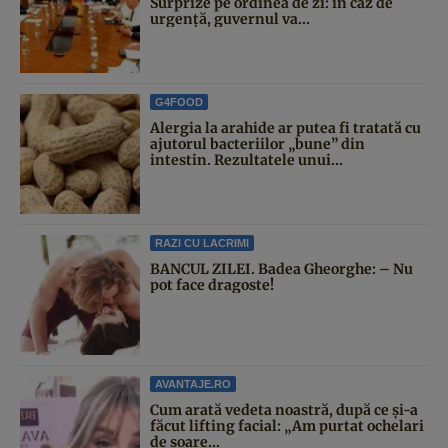
Surprize pe ordinea de zi: în caz de
urgență, guvernul va...
G4FOOD
Alergia la arahide ar putea fi tratată cu
ajutorul bacteriilor „bune” din
intestin. Rezultatele unui...
RAZI CU LACRIMI
BANCUL ZILEI. Badea Gheorghe: – Nu
pot face dragoste!
AVANTAJE.RO
Cum arată vedeta noastră, după ce și-a
făcut lifting facial: „Am purtat ochelari
de soare...