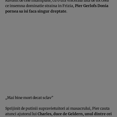
Ravasit de cele intamplate, cu o ura viscerala fata de tot ceea
ce insemna dominatie straina in Frizia,
Pier Gerlofs Donia
pornea sa isi faca singur dreptate
.
„Mai bine mort decat sclav”
Sprijinit de putinii supravietuitori ai masacrului, Pier cauta
atunci ajutorul lui
Charles, duce de Geldern, unul dintre cei