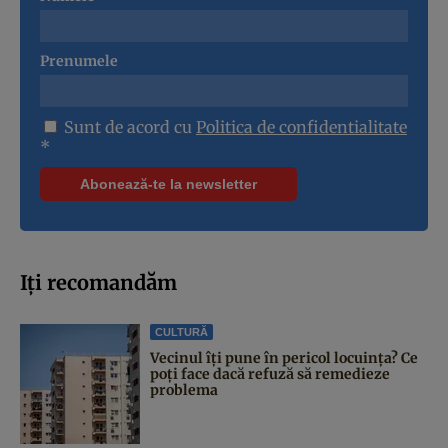
Prenumele
Sunt de acord cu
Politica de confidentialitate
*
Iți recomandăm
CULTURĂ
Vecinul îți pune în pericol locuința? Ce
poți face dacă refuză să remedieze
problema