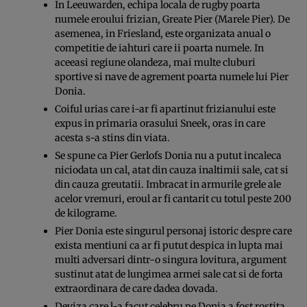
In Leeuwarden, echipa locala de rugby poarta
numele eroului frizian, Greate Pier (Marele Pier). De
asemenea, in Friesland, este organizata anual o
competitie de iahturi care ii poarta numele. In
aceeasi regiune olandeza, mai multe cluburi
sportive si nave de agrement poarta numele lui Pier
Donia.
Coiful urias care i-ar fi apartinut frizianului este
expus in primaria orasului Sneek, oras in care
acesta s-a stins din viata.
Se spune ca Pier Gerlofs Donia nu a putut incaleca
niciodata un cal, atat din cauza inaltimii sale, cat si
din cauza greutatii. Imbracat in armurile grele ale
acelor vremuri, eroul ar fi cantarit cu totul peste 200
de kilograme.
Pier Donia este singurul personaj istoric despre care
exista mentiuni ca ar fi putut despica in lupta mai
multi adversari dintr-o singura lovitura, argument
sustinut atat de lungimea armei sale cat si de forta
extraordinara de care dadea dovada.
Deviza care l-a facut celebru pe Donia a fost rostita