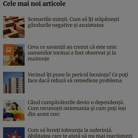
Cele mai noi articole
Scenariile minții. Cum să îți stăpânești
gândurile negative și anxietatea
Ceva ce savanții au crezut că este unic
oamenilor tocmai a fost observat și la
maimuțe
Vecinul îți pune în pericol locuința? Ce poți
face dacă refuză să remedieze problema
Când cumpărăturile devin o dependență.
Cum recunoști oniomania și cum poți ieși
din acest cerc
Cum să înveți toleranța la suferință.
Abilitatea care te ajută să nu mai reacționezi