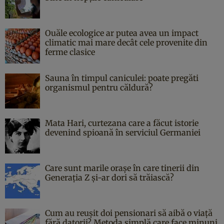
Ouăle ecologice ar putea avea un impact
climatic mai mare decât cele provenite din
ferme clasice
Sauna în timpul caniculei: poate pregăti
organismul pentru căldură?
Mata Hari, curtezana care a făcut istorie
devenind spioană în serviciul Germaniei
Care sunt marile orașe în care tinerii din
Generația Z și-ar dori să trăiască?
Cum au reușit doi pensionari să aibă o viață
fără datorii? Metoda simplă care face minuni