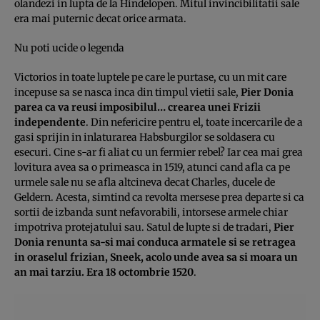
olandezi in lupta de la Hindelopen. Mitul invincibilitatii sale
era mai puternic decat orice armata.
Nu poti ucide o legenda
Victorios in toate luptele pe care le purtase, cu un mit care
incepuse sa se nasca inca din timpul vietii sale,
Pier Donia
parea ca va reusi imposibilul… crearea unei Frizii
independente
. Din nefericire pentru el, toate incercarile de a
gasi sprijin in inlaturarea Habsburgilor se soldasera cu
esecuri. Cine s-ar fi aliat cu un fermier rebel? Iar cea mai grea
lovitura avea sa o primeasca in 1519, atunci cand afla ca pe
urmele sale nu se afla altcineva decat Charles, ducele de
Geldern. Acesta, simtind ca revolta mersese prea departe si ca
sortii de izbanda sunt nefavorabili, intorsese armele chiar
impotriva protejatului sau. Satul de lupte si de tradari,
Pier
Donia renunta sa-si mai conduca armatele si se retragea
in oraselul frizian, Sneek, acolo unde avea sa si moara un
an mai tarziu. Era 18 octombrie 1520
.