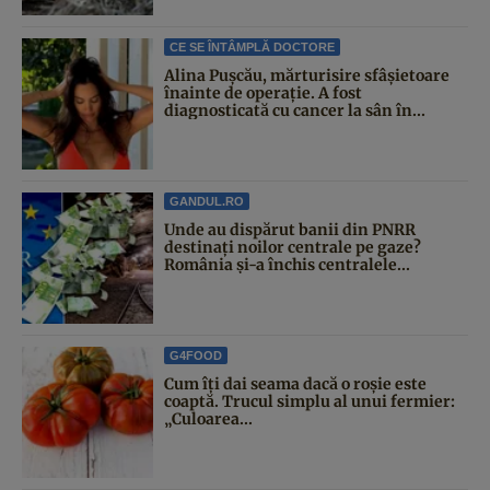
CE SE ÎNTÂMPLĂ DOCTORE
Alina Pușcău, mărturisire sfâșietoare
înainte de operație. A fost
diagnosticată cu cancer la sân în...
GANDUL.RO
Unde au dispărut banii din PNRR
destinați noilor centrale pe gaze?
România și-a închis centralele...
G4FOOD
Cum îți dai seama dacă o roșie este
coaptă. Trucul simplu al unui fermier:
„Culoarea...