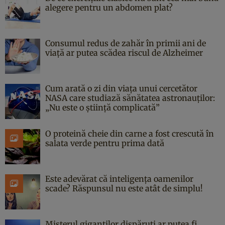
alegere pentru un abdomen plat?
Consumul redus de zahăr în primii ani de
viață ar putea scădea riscul de Alzheimer
Cum arată o zi din viața unui cercetător
NASA care studiază sănătatea astronauților:
„Nu este o știință complicată”
O proteină cheie din carne a fost crescută în
salata verde pentru prima dată
Este adevărat că inteligența oamenilor
scade? Răspunsul nu este atât de simplu!
Misterul giganților dispăruți ar putea fi