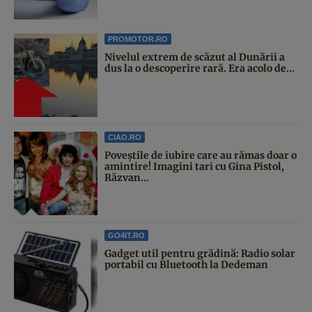
PROMOTOR.RO
Nivelul extrem de scăzut al Dunării a
dus la o descoperire rară. Era acolo de...
CIAO.RO
Poveştile de iubire care au rămas doar o
amintire! Imagini tari cu Gina Pistol,
Răzvan...
GO4IT.RO
Gadget util pentru grădină: Radio solar
portabil cu Bluetooth la Dedeman