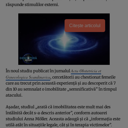
răspunde stimulilor externi.
Citește articolul
Acta Obstetricia et
În noul studiu publicat în jurnalul
Gynecologica Scandinavica
, cercetătorii au chestionat femeile
care au trecut prin această experienţă şi au descoperit că 7
din 10 au semnalat o imobilitate „semnificativă” în timpul
atacului.
Aşadar, studiul „arată că imobilitatea este mult mai des
întâlnită decât s-a descris anterior”, conform autoarei
studiului Anna Möller. Aceasta adaugă şi că „informaţia este
utilă atât în situaţiile legale, cât şi în terapia victimelor”.