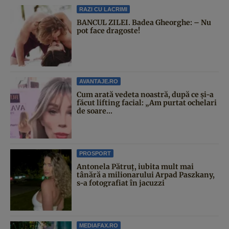
RAZI CU LACRIMI
BANCUL ZILEI. Badea Gheorghe: – Nu
pot face dragoste!
AVANTAJE.RO
Cum arată vedeta noastră, după ce și-a
făcut lifting facial: „Am purtat ochelari
de soare...
PROSPORT
Antonela Pătruț, iubita mult mai
tânără a milionarului Arpad Paszkany,
s-a fotografiat în jacuzzi
MEDIAFAX.RO