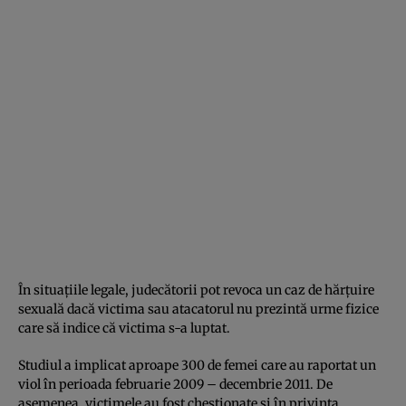
În situaţiile legale, judecătorii pot revoca un caz de hărţuire
sexuală dacă victima sau atacatorul nu prezintă urme fizice
care să indice că victima s-a luptat.
Studiul a implicat aproape 300 de femei care au raportat un
viol în perioada februarie 2009 – decembrie 2011. De
asemenea, victimele au fost chestionate şi în privinţa