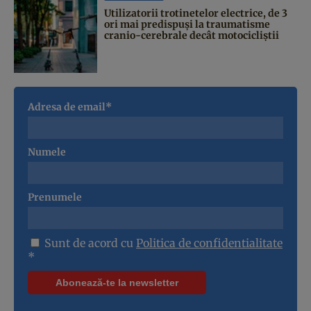
Utilizatorii trotinetelor electrice, de 3
ori mai predispuși la traumatisme
cranio-cerebrale decât motocicliștii
Adresa de email*
Numele
Prenumele
Sunt de acord cu
Politica de confidentialitate
*