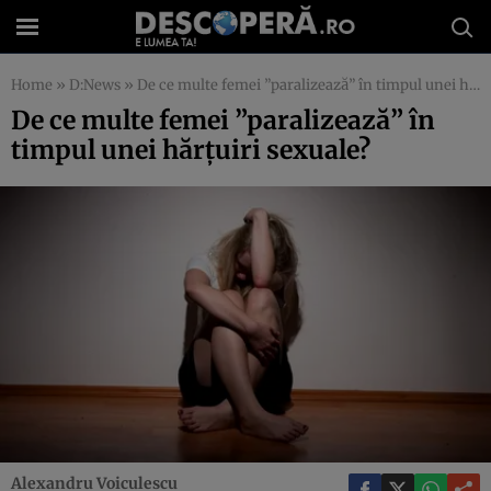
Home
»
D:News
»
De ce multe femei ”paralizează” în timpul unei hărţuiri sexuale?
De ce multe femei ”paralizează” în
timpul unei hărţuiri sexuale?
Alexandru Voiculescu