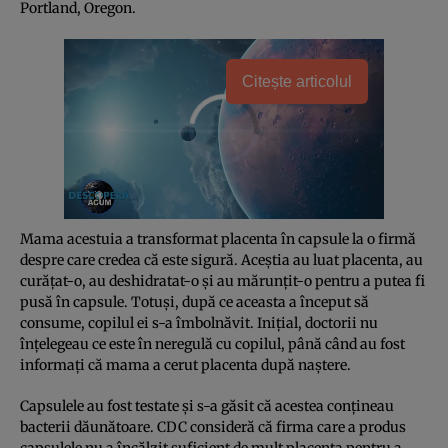
Portland, Oregon.
Citește articolul
Mama acestuia a transformat placenta în capsule la o firmă
despre care credea că este sigură. Aceştia au luat placenta, au
curăţat-o, au deshidratat-o şi au mărunţit-o pentru a putea fi
pusă în capsule. Totuşi, după ce aceasta a început să
consume, copilul ei s-a îmbolnăvit. Iniţial, doctorii nu
înţelegeau ce este în neregulă cu copilul, până când au fost
informaţi că mama a cerut placenta după naştere.
Capsulele au fost testate şi s-a găsit că acestea conţineau
bacterii dăunătoare. CDC consideră că firma care a produs
capsulele nu a încălzit suficient de mult placenta pentru a