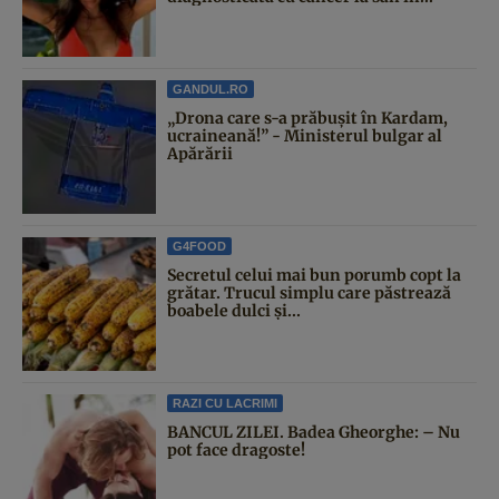
GANDUL.RO
„Drona care s-a prăbușit în Kardam,
ucraineană!” - Ministerul bulgar al
Apărării
G4FOOD
Secretul celui mai bun porumb copt la
grătar. Trucul simplu care păstrează
boabele dulci și...
RAZI CU LACRIMI
BANCUL ZILEI. Badea Gheorghe: – Nu
pot face dragoste!