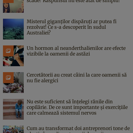
scade? Răspunsul nu este atât de simplu!
Misterul giganților dispăruți ar putea fi
rezolvat! Ce s-a descoperit în sudul
Australiei?
Un hormon al neanderthalienilor are efecte
vizibile la oamenii de astăzi
Cercetătorii au creat câini la care oamenii să
nu fie alergici
Nu este suficient să înțelegi rănile din
copilărie. De ce sunt importante și exercițiile
care calmează sistemul nervos
Cum au transformat doi antreprenori tone de