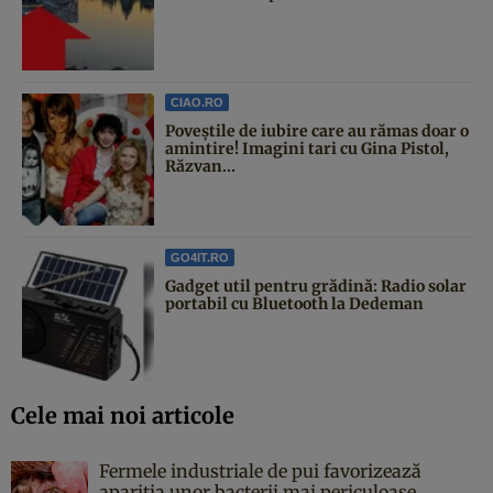
CIAO.RO
Poveştile de iubire care au rămas doar o
amintire! Imagini tari cu Gina Pistol,
Răzvan...
GO4IT.RO
Gadget util pentru grădină: Radio solar
portabil cu Bluetooth la Dedeman
Cele mai noi articole
Fermele industriale de pui favorizează
apariția unor bacterii mai periculoase