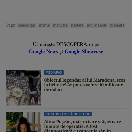
Tags:
celebritati
mama
mancare
nastere
nou-nascut
placenta
Urmărește DESCOPERĂ.ro pe
Google News
Google Showcase
și
MEDIAFAX
Obiectul legendar al lui Maradona, scos
la licitație! Ar putea valora 10 milioane
de dolari
CE SE ÎNTÂMPLĂ DOCTORE
Alina Pușcău, mărturisire sfâșietoare
înainte de operație. A fost
diagnosticată cu cancer la sân în...