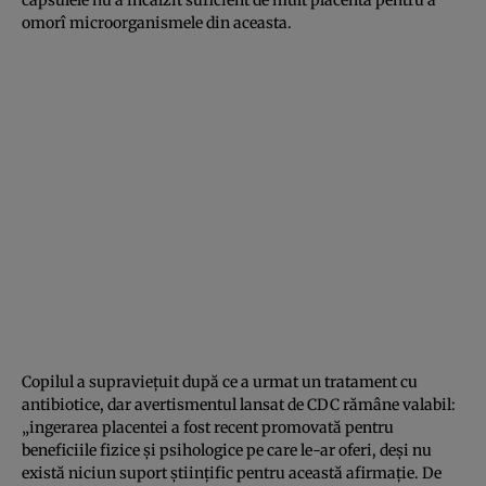
omorî microorganismele din aceasta.
Copilul a supravieţuit după ce a urmat un tratament cu
antibiotice, dar avertismentul lansat de CDC rămâne valabil:
„ingerarea placentei a fost recent promovată pentru
beneficiile fizice şi psihologice pe care le-ar oferi, deşi nu
există niciun suport ştiinţific pentru această afirmaţie. De