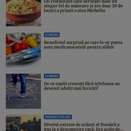
Un restaurant care servește doar un
singur fel de mâncare și are doar 20 de
locuri a primit o stea Michelin
D:NEWS
Beneficiul surpriză pe care le-ar putea
avea medicamentele pentru slăbit
D:NEWS
De ce copiii crescuți fără telefoane au
devenit adulți mai fericiți?
PROMOTOR.RO
Nivelul extrem de scăzut al Dunării a
dus la o descoperire rară. Era acolo de...