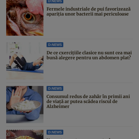
D:NEWS
Fermele industriale de pui favorizează
apariția unor bacterii mai periculoase
D:NEWS
De ce cxercițiile clasice nu sunt cea mai
bună alegere pentru un abdomen plat?
D:NEWS
Consumul redus de zahăr în primii ani
de viață ar putea scădea riscul de
Alzheimer
D:NEWS