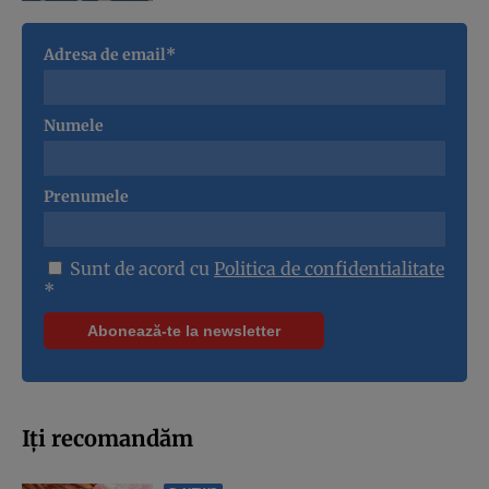
Adresa de email*
Numele
Prenumele
Sunt de acord cu
Politica de confidentialitate
*
Iți recomandăm