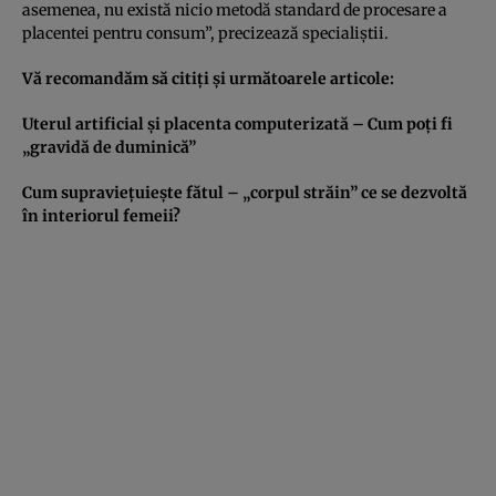
asemenea, nu există nicio metodă standard de procesare a
placentei pentru consum”, precizează specialiştii.
Vă recomandăm să citiţi şi următoarele articole:
Uterul artificial şi placenta computerizată – Cum poţi fi
„gravidă de duminică”
Cum supravieţuieşte fătul – „corpul străin” ce se dezvoltă
în interiorul femeii?