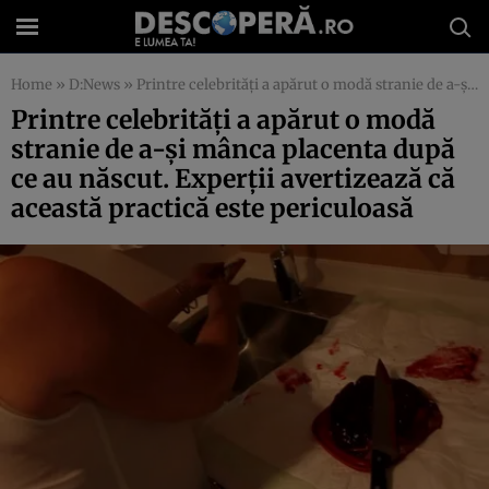
Home
»
D:News
»
Printre celebrităţi a apărut o modă stranie de a-şi mânca placenta după ce au născut. Experţii avertizează că această practică este periculoasă
Printre celebrităţi a apărut o modă
stranie de a-şi mânca placenta după
ce au născut. Experţii avertizează că
această practică este periculoasă