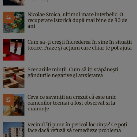
Nicolae Stoica, ultimul mare interbelic. O
recuperare istorică după mai bine de 80 de
ani
Cum să-ți crești încrederea în sine în situații
toxice. Fraze și acțiuni care chiar te pot ajuta
Scenariile minții. Cum să îți stăpânești
gândurile negative și anxietatea
Ceva ce savanții au crezut că este unic
oamenilor tocmai a fost observat și la
maimuțe
Vecinul îți pune în pericol locuința? Ce poți
face dacă refuză să remedieze problema