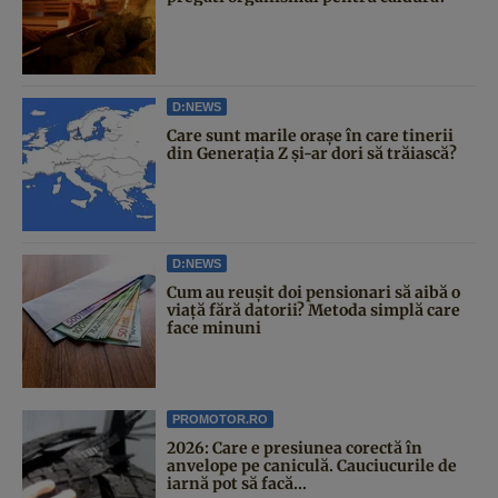
D:NEWS
Care sunt marile orașe în care tinerii
din Generația Z și-ar dori să trăiască?
D:NEWS
Cum au reușit doi pensionari să aibă o
viață fără datorii? Metoda simplă care
face minuni
PROMOTOR.RO
2026: Care e presiunea corectă în
anvelope pe caniculă. Cauciucurile de
iarnă pot să facă...