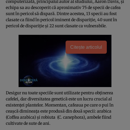
computerizată, principalul autor al studiului, Aaron Davis, şi
echipa sa au descoperit că aproximativ 75 de specii de cafea
sunt în pericol să dispară. Dintre acestea, 13 specii au fost
clasate ca fiind în pericol iminent de dispariţie, 40 sunt în
pericol de dispariţie şi 22 sunt clasate ca vulnerabile.
Citește articolul
Desigur nu toate speciile sunt utilizate pentru obţinerea
cafelei, dar diversitatea genetică este un lucru crucial al
existenţei plantelor. Momentan, cafeaua pe care o pui în
ceaşcă dimineaţa este produsă din două specii: arabica
(Coffea arabica) şi robiuta (C. canephora), ambele fiind
cultivate de sute de ani.