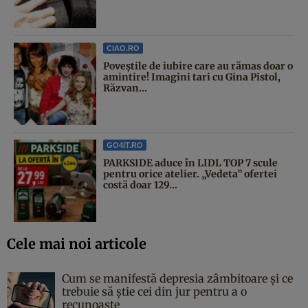
CIAO.RO
Poveştile de iubire care au rămas doar o
amintire! Imagini tari cu Gina Pistol,
Răzvan...
GO4IT.RO
PARKSIDE aduce în LIDL TOP 7 scule
pentru orice atelier. „Vedeta” ofertei
costă doar 129...
Cele mai noi articole
Cum se manifestă depresia zâmbitoare și ce
trebuie să știe cei din jur pentru a o
recunoaște