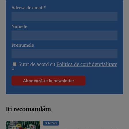
Adresa de email*
Numele
Prenumele
Sunt de acord cu
Politica de confidentialitate
*
Iți recomandăm
D:NEWS