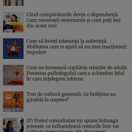
Când cumpărăturile devin o dependență.
Cum recunoști oniomania și cum poți ieși
din acest cerc
Cum să înveți toleranța la suferință.
Abilitatea care te ajută să nu mai reacționezi
impulsiv
Cum ne formează copilăria relațiile de adulți.
Povestea psihologului care a schimbat felul
în care înțelegem iubirea
Test de cultură generală. Ce înălțime au
girafele la naștere?
(P) Prețul consultației nu spune întreaga
poveste: ce influențează costurile într-un
cabinet stomatologic din București