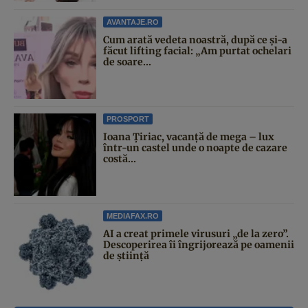
AVANTAJE.RO
Cum arată vedeta noastră, după ce și-a
făcut lifting facial: „Am purtat ochelari
de soare...
PROSPORT
Ioana Țiriac, vacanță de mega – lux
într-un castel unde o noapte de cazare
costă...
MEDIAFAX.RO
AI a creat primele virusuri „de la zero”.
Descoperirea îi îngrijorează pe oamenii
de știință