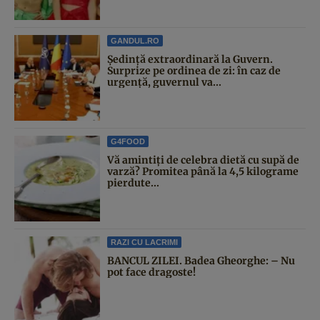
GANDUL.RO
Şedinţă extraordinară la Guvern.
Surprize pe ordinea de zi: în caz de
urgență, guvernul va...
G4FOOD
Vă amintiți de celebra dietă cu supă de
varză? Promitea până la 4,5 kilograme
pierdute...
RAZI CU LACRIMI
BANCUL ZILEI. Badea Gheorghe: – Nu
pot face dragoste!