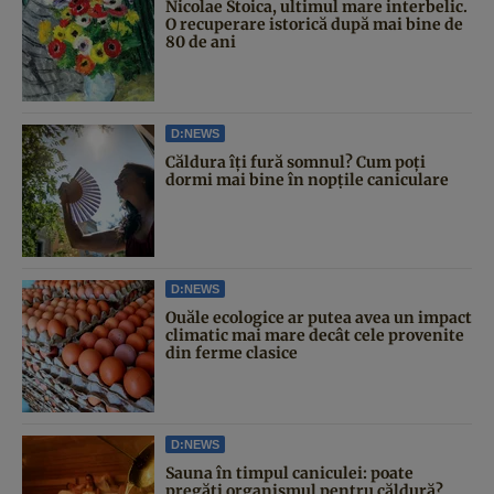
Nicolae Stoica, ultimul mare interbelic.
O recuperare istorică după mai bine de
80 de ani
D:NEWS
Căldura îți fură somnul? Cum poți
dormi mai bine în nopțile caniculare
D:NEWS
Ouăle ecologice ar putea avea un impact
climatic mai mare decât cele provenite
din ferme clasice
D:NEWS
Sauna în timpul caniculei: poate
pregăti organismul pentru căldură?