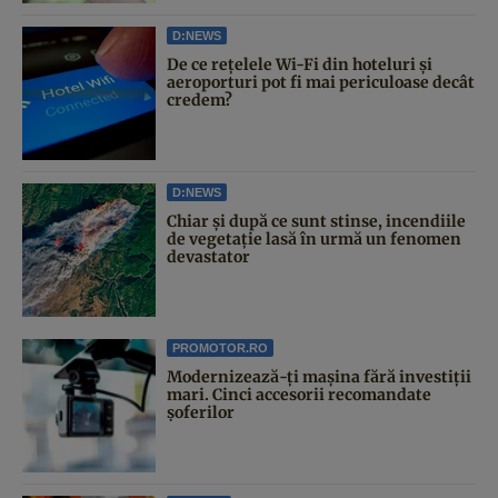
D:NEWS
De ce rețelele Wi-Fi din hoteluri și
aeroporturi pot fi mai periculoase decât
credem?
D:NEWS
Chiar și după ce sunt stinse, incendiile
de vegetație lasă în urmă un fenomen
devastator
PROMOTOR.RO
Modernizează-ți mașina fără investiții
mari. Cinci accesorii recomandate
șoferilor