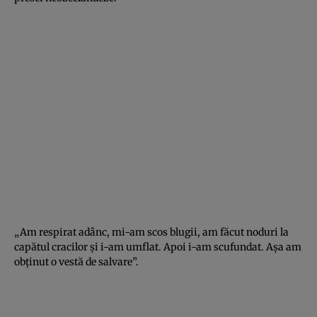
„Am respirat adânc, mi-am scos blugii, am făcut noduri la
capătul cracilor şi i-am umflat. Apoi i-am scufundat. Aşa am
obţinut o vestă de salvare”.