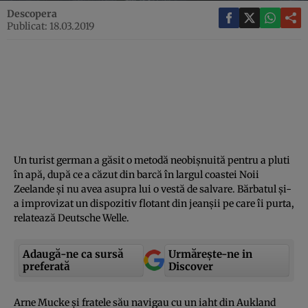
Descopera
Publicat: 18.03.2019
Un turist german a găsit o metodă neobişnuită pentru a pluti
în apă, după ce a căzut din barcă în largul coastei Noii
Zeelande şi nu avea asupra lui o vestă de salvare. Bărbatul şi-
a improvizat un dispozitiv flotant din jeanşii pe care îi purta,
relatează Deutsche Welle.
Adaugă-ne ca sursă
Urmărește-ne in
preferată
Discover
Arne Mucke şi fratele său navigau cu un iaht din Aukland