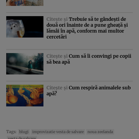
Citeşte şi
Trebuie să te gândeşti de
două ori înainte de a pune gheaţă şi
lămâi în apă, conform mai multor
cercetări
Citeşte şi
Cum să îi convingi pe copii
să bea apă
Citeşte şi
Cum respiră animalele sub
apă?
Tags:
blugi
improvizatie vesta de salvare
noua zeelanda
vesta de salvare