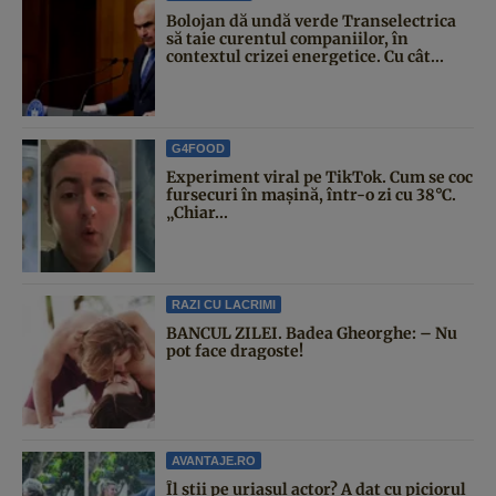
Bolojan dă undă verde Transelectrica
să taie curentul companiilor, în
contextul crizei energetice. Cu cât...
G4FOOD
Experiment viral pe TikTok. Cum se coc
fursecuri în mașină, într-o zi cu 38°C.
„Chiar...
RAZI CU LACRIMI
BANCUL ZILEI. Badea Gheorghe: – Nu
pot face dragoste!
AVANTAJE.RO
Îl știi pe uriașul actor? A dat cu piciorul