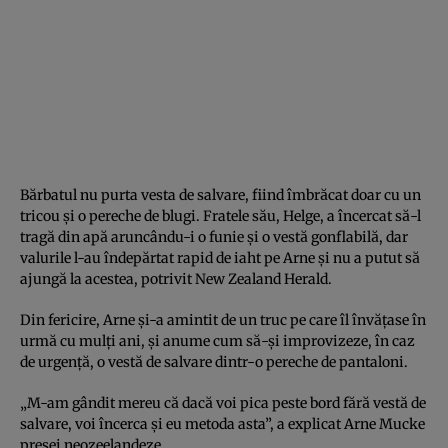
Bărbatul nu purta vesta de salvare, fiind îmbrăcat doar cu un
tricou şi o pereche de blugi. Fratele său, Helge, a încercat să-l
tragă din apă aruncându-i o funie şi o vestă gonflabilă, dar
valurile l-au îndepărtat rapid de iaht pe Arne şi nu a putut să
ajungă la acestea, potrivit New Zealand Herald.
Din fericire, Arne şi-a amintit de un truc pe care îl învăţase în
urmă cu mulţi ani, şi anume cum să-şi improvizeze, în caz
de urgenţă, o vestă de salvare dintr-o pereche de pantaloni.
„M-am gândit mereu că dacă voi pica peste bord fără vestă de
salvare, voi încerca şi eu metoda asta”, a explicat Arne Mucke
presei neozeelandeze.