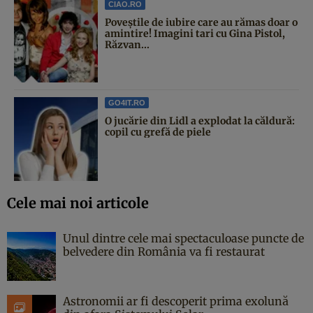
CIAO.RO
Poveştile de iubire care au rămas doar o
amintire! Imagini tari cu Gina Pistol,
Răzvan...
GO4IT.RO
O jucărie din Lidl a explodat la căldură:
copil cu grefă de piele
Cele mai noi articole
Unul dintre cele mai spectaculoase puncte de
belvedere din România va fi restaurat
Astronomii ar fi descoperit prima exolună