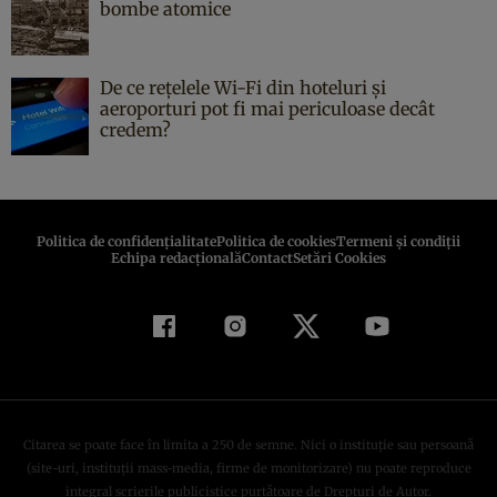
bombe atomice
De ce rețelele Wi-Fi din hoteluri și
aeroporturi pot fi mai periculoase decât
credem?
Politica de confidenţialitate
Politica de cookies
Termeni şi condiţii
Echipa redacțională
Contact
Setări Cookies
Citarea se poate face în limita a 250 de semne. Nici o instituţie sau persoană
(site-uri, instituţii mass-media, firme de monitorizare) nu poate reproduce
integral scrierile publicistice purtătoare de Drepturi de Autor.