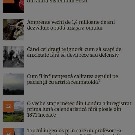
din afara Sistemului Solar
Amprente vechi de 1,4 milioane de ani
dezvăluie o rudă uriașă a omului
Când cei dragi te ignoră: cum să scapi de
anxietate fără să devii rece sau defensiv
Cum îi influențează calitatea aerului pe
pacienții cu artrită reumatoidă?
O veche stație meteo din Londra a înregistrat
prima lună calendaristică fără ploaie din
1871 încoace
Trucul ingenios prin care un profesor i-a