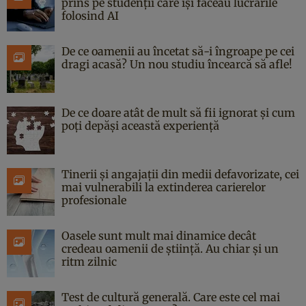
prins pe studenții care își făceau lucrările
folosind AI
De ce oamenii au încetat să-i îngroape pe cei
dragi acasă? Un nou studiu încearcă să afle!
De ce doare atât de mult să fii ignorat și cum
poți depăși această experiență
Tinerii și angajații din medii defavorizate, cei
mai vulnerabili la extinderea carierelor
profesionale
Oasele sunt mult mai dinamice decât
credeau oamenii de știință. Au chiar și un
ritm zilnic
Test de cultură generală. Care este cel mai