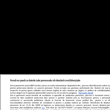
Nouă ne pasă ca datele tale personale să rămână confidențiale
Noi și partenerii noștri
1017
stocăm și/sau accesăm informații pe dispozitivul dvs., precum identificatorii cookie un
pentru prelucrarea datelor cu caracter personal. Puteți accepta sau gestiona preferințele dvs. făcând clic mai j
respectiv vă puteți opune utilizării unui interes legitim în orice moment pe pagina cu politica de confidențialita
Aceste alegeri vor fi raportate partenerilor noștri și nu vă vor afecta navigarea.
Mai multe detalii
Noi si partenerii nostri (retelele de socializare si agentiile de publicitate partenere, precum si furnizorii nostri
servicii de date analitice) prelucram date pentru a permite website-ului sa functioneze, pentru a personal
continutul si anunturile publicitare afisate in functie de interesele si/sau profilul dvs., pentru a va of
functionalitati aferente retelelor de socializare si pentru a analiza traficul pe website. Beneficiati de dreptur
prevazute de art. 15-22 din GDPR in legatura cu prelucrarea datelor cu caracter personal. Aceste drepturi pot
exercitate prin modalitatea indicata
aici
. Prin click pe “ACCEPT TOATE”, acceptati folosirea tuturor Tehnologiilor