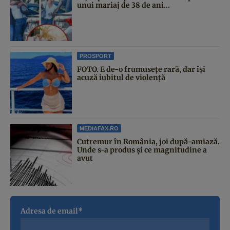
unui mariaj de 38 de ani...
PROSPORT
FOTO. E de-o frumusețe rară, dar își
acuză iubitul de violență
MEDIAFAX.RO
Cutremur în România, joi după-amiază.
Unde s-a produs și ce magnitudine a
avut
Adresa de email*