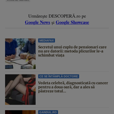
Urmărește DESCOPERĂ.ro pe
Google News
Google Showcase
și
MEDIAFAX
Secretul unui cuplu de pensionari care
nu are datorii: metoda plicurilor le-a
schimbat viața
CE SE ÎNTÂMPLĂ DOCTORE
Vedeta celebră, diagnosticată cu cancer
pentru a doua oară, dar a ales să
păstreze totul...
GANDUL.RO