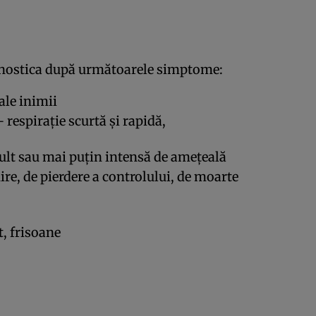
agnostica după următoarele simptome:
ale inimii
 respiraţie scurtă şi rapidă,
lt sau mai puţin intensă de ameţeală
re, de pierdere a controlului, de moarte
t, frisoane