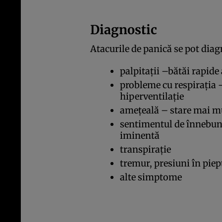
Diagnostic
Atacurile de panică se pot di
palpitaţii –bătăi rapide 
probleme cu respiraţia –
hiperventilaţie
ameţeală – stare mai mu
sentimentul de înnebuni
iminentă
transpiraţie
tremur, presiuni în piep
alte simptome