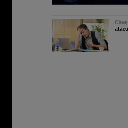
Citeş
atacu