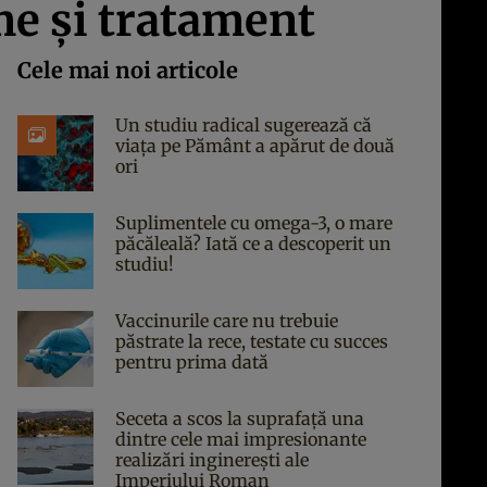
me şi tratament
Cele mai noi articole
Un studiu radical sugerează că
viața pe Pământ a apărut de două
ori
Suplimentele cu omega-3, o mare
păcăleală? Iată ce a descoperit un
studiu!
Vaccinurile care nu trebuie
păstrate la rece, testate cu succes
pentru prima dată
Seceta a scos la suprafață una
dintre cele mai impresionante
realizări inginerești ale
Imperiului Roman