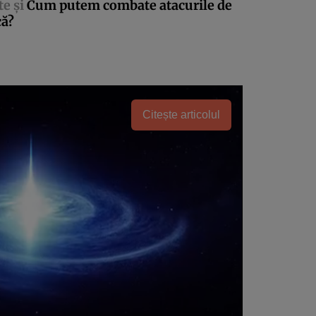
te şi
Cum putem combate atacurile de
că?
Citește articolul