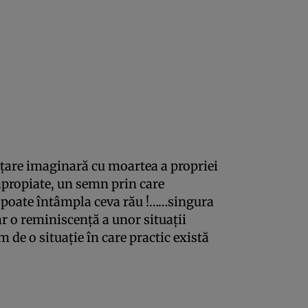
ţare imaginară cu moartea a propriei
propiate, un semn prin care
e poate întâmpla ceva rău !……singura
r o reminiscenţă a unor situaţii
 de o situaţie în care practic există