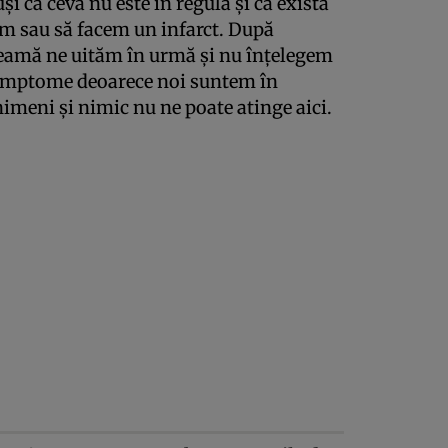
i că ceva nu este în regulă şi că există
im sau să facem un infarct. După
teamă ne uităm în urmă şi nu înţelegem
 simptome deoarece noi suntem în
nimeni şi nimic nu ne poate atinge aici.