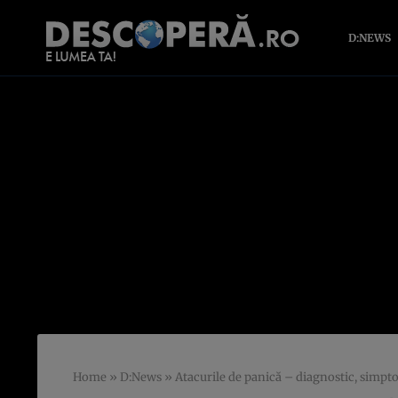
D:NEWS
Home
»
D:News
»
Atacurile de panică – diagnostic, simpt