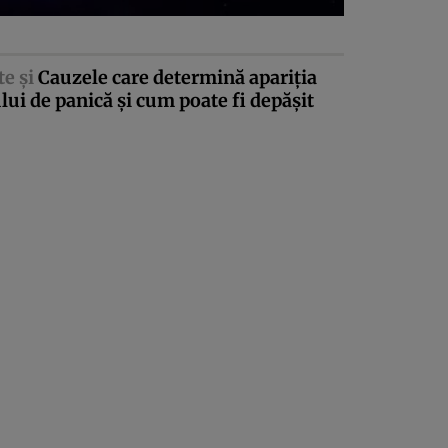
te şi
Cauzele care determină apariţia
lui de panică şi cum poate fi depăşit