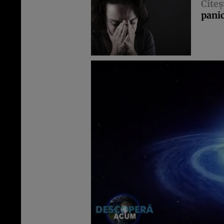
Citeş
pani