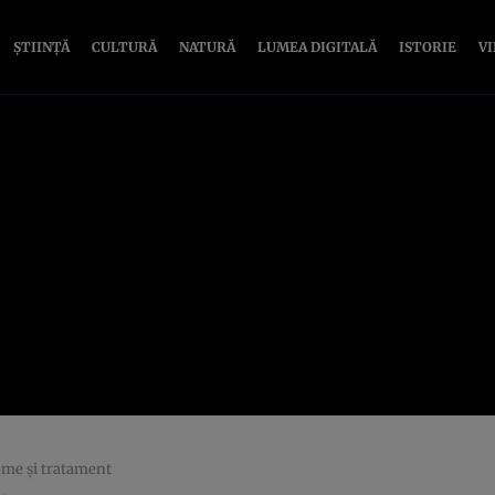
ȘTIINȚĂ
CULTURĂ
NATURĂ
LUMEA DIGITALĂ
ISTORIE
V
ome şi tratament