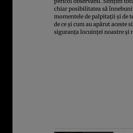
pericol observabil. Simţim totuş
chiar posibilitatea să înnebun
momentele de palpitaţii şi de 
de ce şi cum au apărut aceste
siguranţa locuinţei noastre şi 