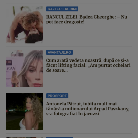
RAZI CU LACRIMI
BANCUL ZILEI. Badea Gheorghe: – Nu
pot face dragoste!
AVANTAJE.RO
Cum arată vedeta noastră, după ce și-a
făcut lifting facial: „Am purtat ochelari
de soare...
PROSPORT
Antonela Pătruț, iubita mult mai
tânără a milionarului Arpad Paszkany,
s-a fotografiat în jacuzzi