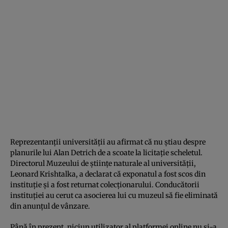
Reprezentanţii universităţii au afirmat că nu ştiau despre
planurile lui Alan Detrich de a scoate la licitaţie scheletul.
Directorul Muzeului de ştiinţe naturale al universităţii,
Leonard Krishtalka, a declarat că exponatul a fost scos din
instituţie şi a fost returnat colecţionarului. Conducătorii
instituţiei au cerut ca asocierea lui cu muzeul să fie eliminată
din anunţul de vânzare.
Până în prezent, niciun utilizator al platformei online nu şi-a