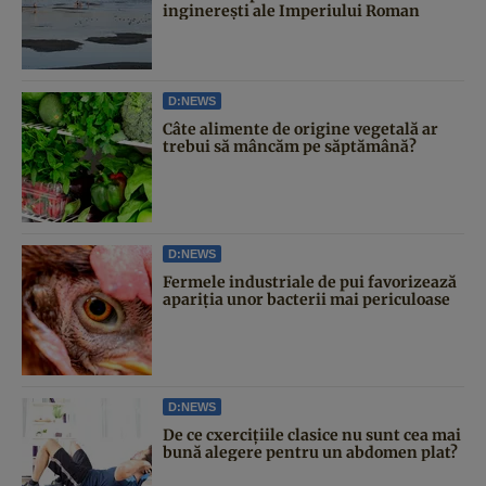
inginerești ale Imperiului Roman
D:NEWS
Câte alimente de origine vegetală ar
trebui să mâncăm pe săptămână?
D:NEWS
Fermele industriale de pui favorizează
apariția unor bacterii mai periculoase
D:NEWS
De ce cxercițiile clasice nu sunt cea mai
bună alegere pentru un abdomen plat?