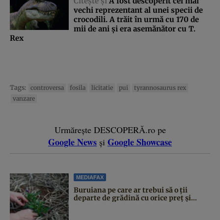
Citeşte şi
A fost descoperit cel mai
vechi reprezentant al unei specii de
crocodili. A trăit în urmă cu 170 de
mii de ani şi era asemănător cu T.
Rex
Tags:
controversa
fosila
licitatie
pui
tyrannosaurus rex
vanzare
Urmărește DESCOPERĂ.ro pe
Google News
Google Showcase
și
MEDIAFAX
Buruiana pe care ar trebui să o ții
departe de grădină cu orice preț și...