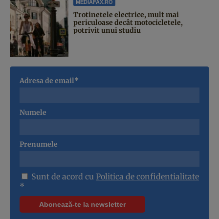
MEDIAFAX.RO
Trotinetele electrice, mult mai
periculoase decât motocicletele,
potrivit unui studiu
Adresa de email*
Numele
Prenumele
Sunt de acord cu
Politica de confidentialitate
*