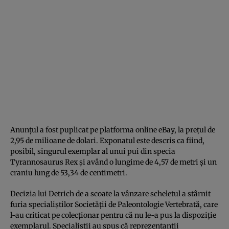
Anunţul a fost puplicat pe platforma online eBay, la preţul de
2,95 de milioane de dolari. Exponatul este descris ca fiind,
posibil, singurul exemplar al unui pui din specia
Tyrannosaurus Rex şi având o lungime de 4,57 de metri şi un
craniu lung de 53,34 de centimetri.
Decizia lui Detrich de a scoate la vânzare scheletul a stârnit
furia specialiştilor Societăţii de Paleontologie Vertebrată, care
l-au criticat pe colecţionar pentru că nu le-a pus la dispoziţie
exemplarul. Specialiştii au spus că reprezentanţii