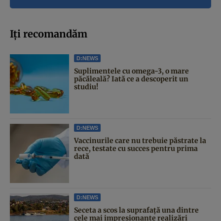
Iți recomandăm
D:NEWS
Suplimentele cu omega-3, o mare
păcăleală? Iată ce a descoperit un
studiu!
D:NEWS
Vaccinurile care nu trebuie păstrate la
rece, testate cu succes pentru prima
dată
D:NEWS
Seceta a scos la suprafață una dintre
cele mai impresionante realizări