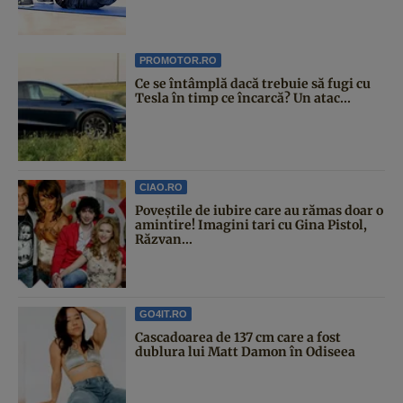
PROMOTOR.RO
Ce se întâmplă dacă trebuie să fugi cu
Tesla în timp ce încarcă? Un atac...
CIAO.RO
Poveştile de iubire care au rămas doar o
amintire! Imagini tari cu Gina Pistol,
Răzvan...
GO4IT.RO
Cascadoarea de 137 cm care a fost
dublura lui Matt Damon în Odiseea