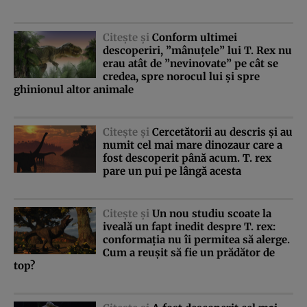
Citeşte şi
Conform ultimei
descoperiri, ”mânuţele” lui T. Rex nu
erau atât de ”nevinovate” pe cât se
credea, spre norocul lui şi spre
ghinionul altor animale
Citeşte şi
Cercetătorii au descris şi au
numit cel mai mare dinozaur care a
fost descoperit până acum. T. rex
pare un pui pe lângă acesta
Citeşte şi
Un nou studiu scoate la
iveală un fapt inedit despre T. rex:
conformaţia nu îi permitea să alerge.
Cum a reuşit să fie un prădător de
top?