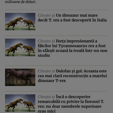
milioane de dolari.
Citeşte şi
Un dinozaur mai mare
decât T. rex a fost descoperit în Italia
Citeşte şi
Forţa impresionantă a
fălcilor lui Tyrannosaurus rex a fost
în sfârşit scoasă la iveală într-un nou
studiu
Citeşte şi
Dolofan şi gol: Aceasta este
cea mai clară reconstrucţie a marelui
dinozaur T-rex
Citeşte şi
Încă o descoperire
remarcabilă cu privire la fiorosul T.
rex: nu doar membrele superioare
erau mici