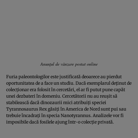
Anunţul de vânzare postat online
Furia paleontologilor este justificată deoarece au pierdut
oportunitatea de a face un studiu. Dacă exemplarul deţinut de
colecţionar era folosit în cercetări, el ar fi putut pune capăt
unei dezbateri în domeniu. Cercetătorii nu au reuşit să
stabilească dacă dinozaurii mici atribuiţi speciei
Tyrannosaurus Rex găsiţi în America de Nord sunt pui sau
trebuie încadraţi în specia Nanotyrannus. Analizele vor fi
imposibile dacă fosilele ajung într-o colecţie privată.