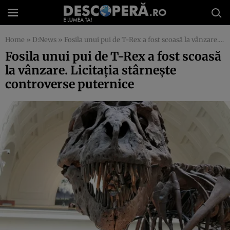
Home
»
D:News
»
Fosila unui pui de T-Rex a fost scoasă la vânzare. Licitaţia stârneşte controverse puternice
Fosila unui pui de T-Rex a fost scoasă
la vânzare. Licitaţia stârneşte
controverse puternice