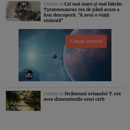
Citeşte şi
Cel mai mare şi mai bătrân
Tyrannosaurus rex de până acum a
fost descoperit. ”A avut o viaţă
violentă”
Citește articolul
Citeşte şi
Strămoşul uriaşului T. rex
avea dimensiunile unui cerb