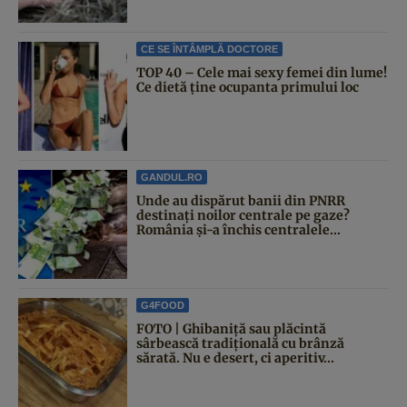
CE SE ÎNTÂMPLĂ DOCTORE
TOP 40 – Cele mai sexy femei din lume!
Ce dietă ține ocupanta primului loc
GANDUL.RO
Unde au dispărut banii din PNRR
destinați noilor centrale pe gaze?
România și-a închis centralele...
G4FOOD
FOTO | Ghibaniță sau plăcintă
sârbească tradițională cu brânză
sărată. Nu e desert, ci aperitiv...