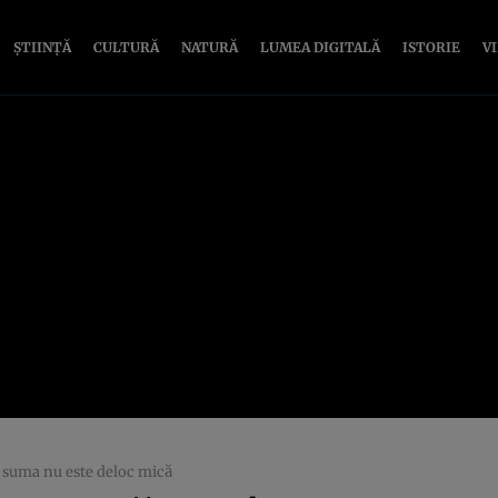
ȘTIINȚĂ
CULTURĂ
NATURĂ
LUMEA DIGITALĂ
ISTORIE
V
r suma nu este deloc mică