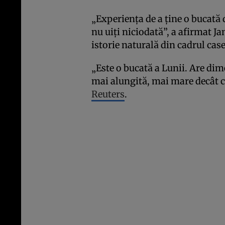
„Experienţa de a ţine o bucată d
nu uiţi niciodată”, a afirmat Jam
istorie naturală din cadrul casei
„Este o bucată a Lunii. Are dim
mai alungită, mai mare decât ca
Reuters
.