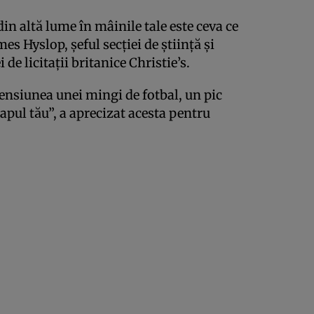
in altă lume în mâinile tale este ceva ce
es Hyslop, şeful secţiei de ştiinţă şi
 de licitaţii britanice Christie’s.
ensiunea unei mingi de fotbal, un pic
pul tău”, a aprecizat acesta pentru