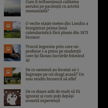
Cum îi influențează calitatea
aerului pe pacienții cu artrită
reumatoidă?
O veche stație meteo din Londra a
înregistrat prima lună
calendaristică fără ploaie din 1871
încoace
Trucul ingenios prin care un
profesor i-a prins pe studenții
care își făceau lucrările folosind
AI
De ce oamenii au încetat să-i
îngroape pe cei dragi acasă? Un
nou studiu încearcă să afle!
De ce doare atât de mult să fii
ignorat și cum poți depăși
această experiență