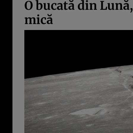
O bucată din Lună,
mică