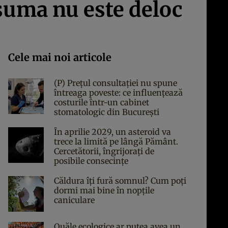
 suma nu este deloc
Cele mai noi articole
(P) Prețul consultației nu spune
întreaga poveste: ce influențează
costurile într-un cabinet
stomatologic din București
În aprilie 2029, un asteroid va
trece la limită pe lângă Pământ.
Cercetătorii, îngrijorați de
posibile consecințe
Căldura îți fură somnul? Cum poți
dormi mai bine în nopțile
caniculare
Ouăle ecologice ar putea avea un