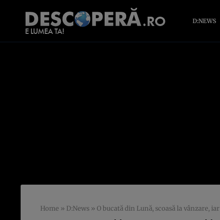
D:NEWS
Home
»
D:News
»
O bucată din Lună, scoasă la vânzare, ia