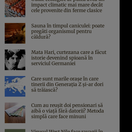
impact climatic mai mare decât
cele provenite din ferme clasice
Sauna în timpul caniculei: poate
pregăti organismul pentru
căldură?
Mata Hari, curtezana care a făcut
istorie devenind spioană în
serviciul Germaniei
Care sunt marile orașe în care
tinerii din Generația Z și-ar dori
să trăiască?
Cum au reușit doi pensionari să
aibă o viață fără datorii? Metoda
simplă care face minuni
Virusul West Nile face ravagii în