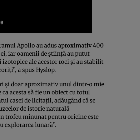
ogramul Apollo au adus aproximativ 400
ei, iar oamenii de ştiinţă au putut
izotopice ale acestor roci şi au stabilit
oriţi”, a spus Hyslop.
ari şi doar aproximativ unul dintr-o mie
 ca acesta să fie un obiect cu totul
ul casei de licitaţii, adăugând că se
uzeelor de istorie naturală
un trofeu minunat pentru oricine este
au explorarea lunară”.