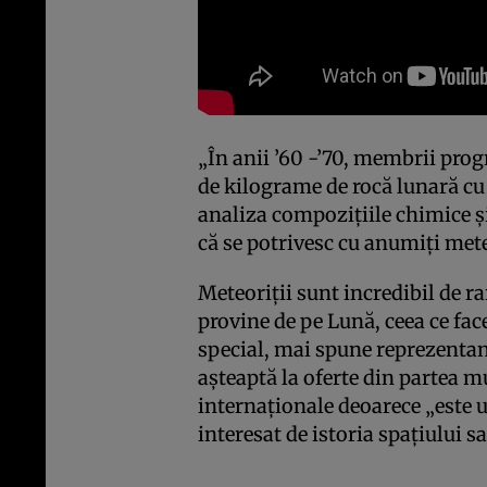
„În anii ’60 -’70, membrii pr
de kilograme de rocă lunară cu 
analiza compoziţiile chimice şi 
că se potrivesc cu anumiţi mete
Meteoriţii sunt incredibil de r
provine de pe Lună, ceea ce face
special, mai spune reprezentant
aşteaptă la oferte din partea m
internaţionale deoarece „este 
interesat de istoria spaţiului s