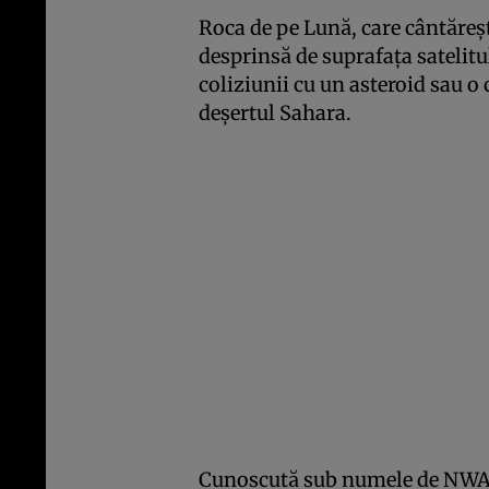
Roca de pe Lună, care cântăreşt
desprinsă de suprafaţa satelit
coliziunii cu un asteroid sau o
deşertul Sahara.
Cunoscută sub numele de NWA 12