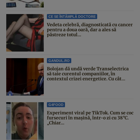
CE SE ÎNTÂMPLĂ DOCTORE
Vedeta celebră, diagnosticată cu cancer
pentru a doua oară, dar a ales să
păstreze totul...
GANDUL.RO
Bolojan dă undă verde Transelectrica
să taie curentul companiilor, în
contextul crizei energetice. Cu cât...
G4FOOD
Experiment viral pe TikTok. Cum se coc
fursecuri în mașină, într-o zi cu 38°C.
„Chiar...