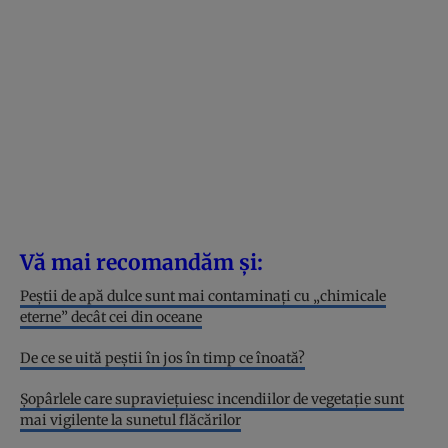
Vă mai recomandăm și:
Peștii de apă dulce sunt mai contaminați cu „chimicale
eterne” decât cei din oceane
De ce se uită peștii în jos în timp ce înoată?
Șopârlele care supraviețuiesc incendiilor de vegetație sunt
mai vigilente la sunetul flăcărilor