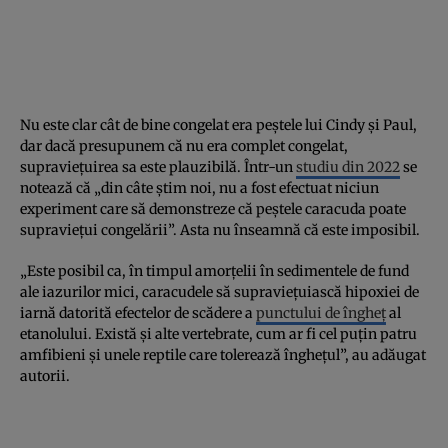
Nu este clar cât de bine congelat era peștele lui Cindy și Paul,
dar dacă presupunem că nu era complet congelat,
supraviețuirea sa este plauzibilă. Într-un
studiu din 2022
se
notează că „din câte știm noi, nu a fost efectuat niciun
experiment care să demonstreze că peștele caracuda poate
supraviețui congelării”. Asta nu înseamnă că este imposibil.
„Este posibil ca, în timpul amorțelii în sedimentele de fund
ale iazurilor mici, caracudele să supraviețuiască hipoxiei de
iarnă datorită efectelor de scădere a
punctului de îngheț
al
etanolului. Există și alte vertebrate, cum ar fi cel puțin patru
amfibieni și unele reptile care tolerează înghețul”, au adăugat
autorii.