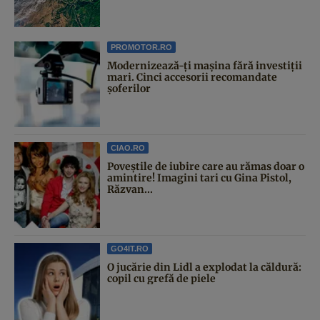
PROMOTOR.RO
Modernizează-ți mașina fără investiții
mari. Cinci accesorii recomandate
șoferilor
CIAO.RO
Poveştile de iubire care au rămas doar o
amintire! Imagini tari cu Gina Pistol,
Răzvan...
GO4IT.RO
O jucărie din Lidl a explodat la căldură:
copil cu grefă de piele