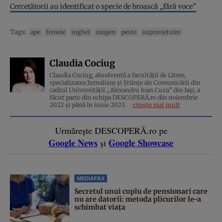
Cercetătorii au identificat o specie de broască „fără voce”
Tags:
ape
femeie
inghet
oxigen
peste
supravietuire
Claudia Cociug
Claudia Cociug, absolventă a Facultății de Litere,
specializarea Jurnalism și Științe ale Comunicării din
cadrul Universității „Alexandru Ioan Cuza” din Iași, a
făcut parte din echipa DESCOPERĂ.ro din noiembrie
2022 și până în iunie 2023.
citește mai mult
Urmărește DESCOPERĂ.ro pe
Google News
Google Showcase
și
MEDIAFAX
Secretul unui cuplu de pensionari care
nu are datorii: metoda plicurilor le-a
schimbat viața