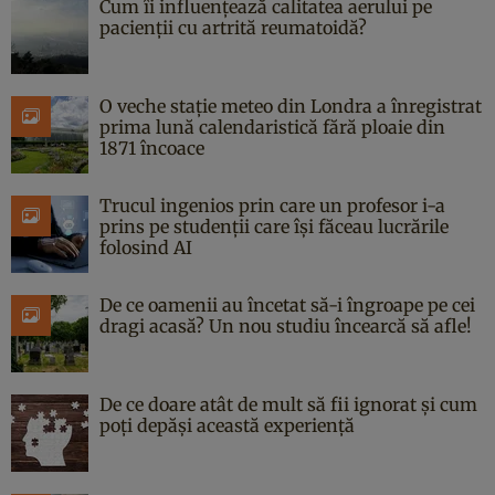
Cum îi influențează calitatea aerului pe
pacienții cu artrită reumatoidă?
O veche stație meteo din Londra a înregistrat
prima lună calendaristică fără ploaie din
1871 încoace
Trucul ingenios prin care un profesor i-a
prins pe studenții care își făceau lucrările
folosind AI
De ce oamenii au încetat să-i îngroape pe cei
dragi acasă? Un nou studiu încearcă să afle!
De ce doare atât de mult să fii ignorat și cum
poți depăși această experiență