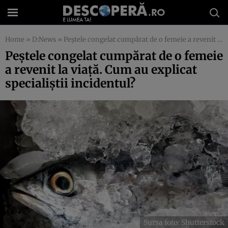
Home
»
D:News
»
Peștele congelat cumpărat de o femeie a revenit la viață. Cum au explicat specialiștii incidentul?
Peștele congelat cumpărat de o femeie
a revenit la viață. Cum au explicat
specialiștii incidentul?
Sursa foto: Shutterstock