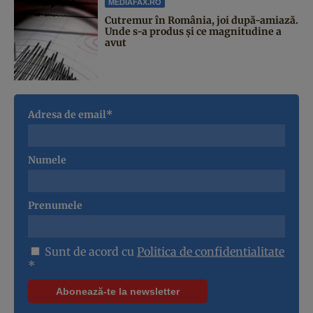
MEDIAFAX.RO
Cutremur în România, joi după-amiază.
Unde s-a produs și ce magnitudine a
avut
Adresa de email*
Numele
Prenumele
Sunt de acord cu
Politica de confidentialitate
*