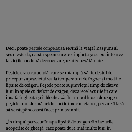
Deci, poate
peștele congelat
să revină la viață? Răspunsul
scurt este da, există specii care pot îngheța și se pot întoarce
la viețile lor după decongelare, relativ nevătămate.
Peștele era o caracudă, care se întâmplă să fie destul de
priceput supraviețuirea la temperaturi de îngheț și mediile
lipsite de oxigen. Peștele poate supraviețui timp de câteva
luni în apele cu deficit de oxigen, deoarece lacurile în care
înoată îngheață și îl blochează. În timpul lipsei de oxigen,
peștele transformă acidul lactic toxic în etanol, pe care îl lasă
să se răspândească încet prin branhii.
„În timpul petrecut în apa lipsită de oxigen din iazurile
acoperite de gheață, care poate dura mai multe luni în