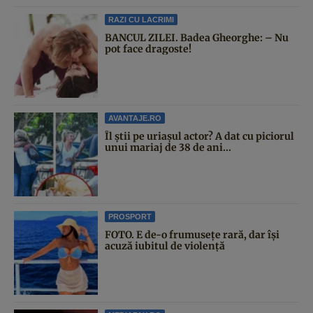
RAZI CU LACRIMI
BANCUL ZILEI. Badea Gheorghe: – Nu
pot face dragoste!
AVANTAJE.RO
Îl știi pe uriașul actor? A dat cu piciorul
unui mariaj de 38 de ani...
PROSPORT
FOTO. E de-o frumusețe rară, dar își
acuză iubitul de violență