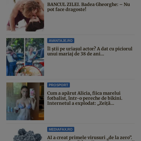
BANCUL ZILEI. Badea Gheorghe: – Nu
pot face dragoste!
AVANTAJE.RO
Îl știi pe uriașul actor? A dat cu piciorul
unui mariaj de 38 de ani...
PROSPORT
Cum a apărut Alicia, fiica marelui
fotbalist, într-o pereche de bikini.
Internetul a explodat: „Zeiță...
MEDIAFAX.RO
AI a creat primele virusuri „de la zero”.