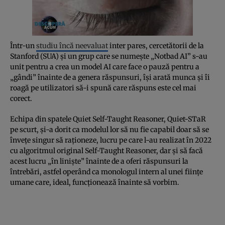
Într-un
studiu încă neevaluat
inter pares, cercetătorii de la
Stanford (SUA) și un grup care se numește „Notbad AI” s-au
unit pentru a crea un model AI care face o pauză pentru a
„gândi” înainte de a genera răspunsuri, își arată munca și îi
roagă pe utilizatori să-i spună care răspuns este cel mai
corect.
Echipa din spatele Quiet Self-Taught Reasoner, Quiet-STaR
pe scurt, și-a dorit ca modelul lor să nu fie capabil doar să se
învețe singur să raționeze, lucru pe care l-au realizat în 2022
cu algoritmul original Self-Taught Reasoner, dar și să facă
acest lucru „în liniște” înainte de a oferi răspunsuri la
întrebări, astfel operând ca monologul intern al unei ființe
umane care, ideal, funcționează înainte să vorbim.