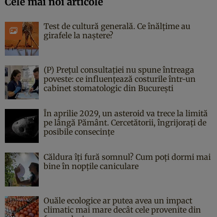
Cele mai noi articole
Test de cultură generală. Ce înălțime au
girafele la naștere?
(P) Prețul consultației nu spune întreaga
poveste: ce influențează costurile într-un
cabinet stomatologic din București
În aprilie 2029, un asteroid va trece la limită
pe lângă Pământ. Cercetătorii, îngrijorați de
posibile consecințe
Căldura îți fură somnul? Cum poți dormi mai
bine în nopțile caniculare
Ouăle ecologice ar putea avea un impact
climatic mai mare decât cele provenite din