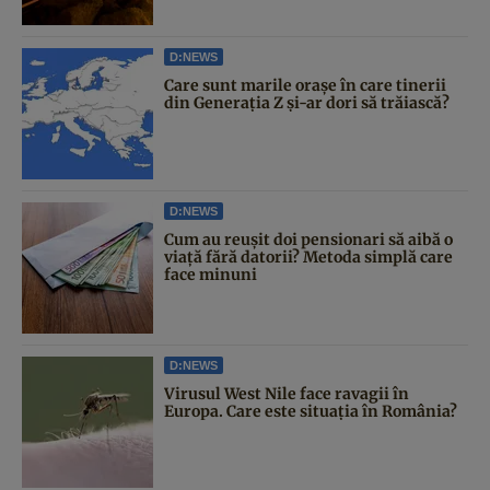
D:NEWS
Care sunt marile orașe în care tinerii
din Generația Z și-ar dori să trăiască?
D:NEWS
Cum au reușit doi pensionari să aibă o
viață fără datorii? Metoda simplă care
face minuni
D:NEWS
Virusul West Nile face ravagii în
Europa. Care este situația în România?