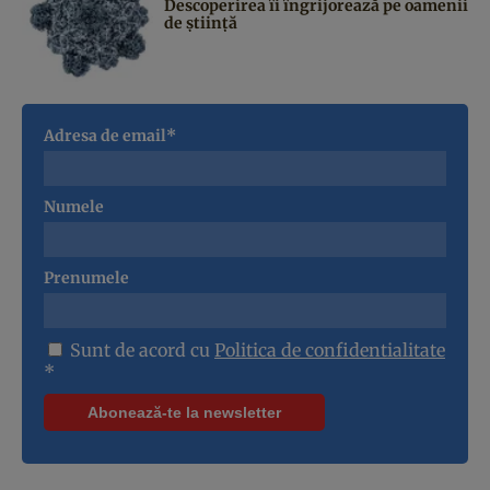
Descoperirea îi îngrijorează pe oamenii
de știință
Adresa de email*
Numele
Prenumele
Sunt de acord cu
Politica de confidentialitate
*