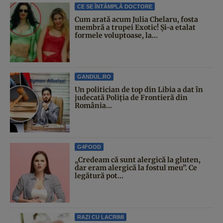
CE SE ÎNTÂMPLĂ DOCTORE
Cum arată acum Julia Chelaru, fosta
membră a trupei Exotic! Și-a etalat
formele voluptoase, la...
GANDUL.RO
Un politician de top din Libia a dat în
judecată Poliția de Frontieră din
România...
G4FOOD
„Credeam că sunt alergică la gluten,
dar eram alergică la fostul meu”. Ce
legătură pot...
RAZI CU LACRIMI