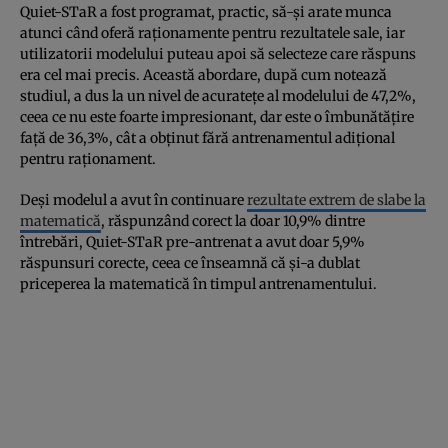
Quiet-STaR a fost programat, practic, să-și arate munca
atunci când oferă raționamente pentru rezultatele sale, iar
utilizatorii modelului puteau apoi să selecteze care răspuns
era cel mai precis. Această abordare, după cum notează
studiul, a dus la un nivel de acuratețe al modelului de 47,2%,
ceea ce nu este foarte impresionant, dar este o îmbunătățire
față de 36,3%, cât a obținut fără antrenamentul adițional
pentru raționament.
Deși modelul a avut în continuare
rezultate extrem de slabe la
matematică
, răspunzând corect la doar 10,9% dintre
întrebări, Quiet-STaR pre-antrenat a avut doar 5,9%
răspunsuri corecte, ceea ce înseamnă că și-a dublat
priceperea la matematică în timpul antrenamentului.