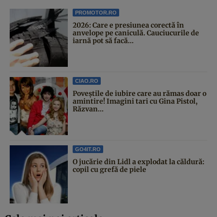
PROMOTOR.RO
2026: Care e presiunea corectă în
anvelope pe caniculă. Cauciucurile de
iarnă pot să facă...
CIAO.RO
Poveştile de iubire care au rămas doar o
amintire! Imagini tari cu Gina Pistol,
Răzvan...
GO4IT.RO
O jucărie din Lidl a explodat la căldură:
copil cu grefă de piele