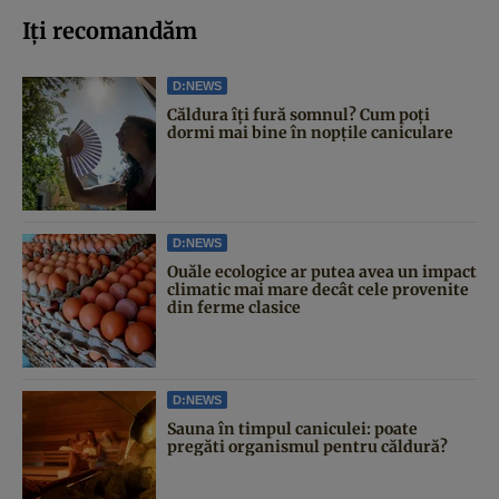
Iți recomandăm
D:NEWS
Căldura îți fură somnul? Cum poți
dormi mai bine în nopțile caniculare
D:NEWS
Ouăle ecologice ar putea avea un impact
climatic mai mare decât cele provenite
din ferme clasice
D:NEWS
Sauna în timpul caniculei: poate
pregăti organismul pentru căldură?