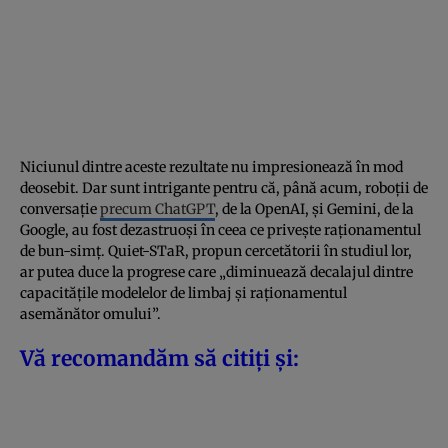
Niciunul dintre aceste rezultate nu impresionează în mod
deosebit. Dar sunt intrigante pentru că, până acum, roboții de
conversație
precum ChatGPT
, de la OpenAI, și Gemini, de la
Google, au fost dezastruoși în ceea ce privește raționamentul
de bun-simț. Quiet-STaR, propun cercetătorii în studiul lor,
ar putea duce la progrese care „diminuează decalajul dintre
capacitățile modelelor de limbaj și raționamentul
asemănător omului”.
Vă recomandăm să citiți și: