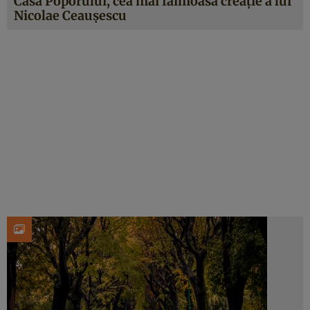
Casa Poporului, cea mai faimoasă creație a lui
Nicolae Ceaușescu