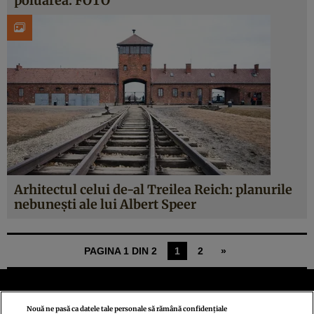
poluarea. FOTO
Arhitectul celui de-al Treilea Reich: planurile
nebuneşti ale lui Albert Speer
PAGINA 1 DIN 2
1
2
»
Nouă ne pasă ca datele tale personale să rămână confidențiale