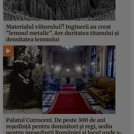
Materialul viitorului?! Inginerii au creat
”lemnul metalic”. Are duritatea titanului şi
densitatea lemnului
Palatul Cotroceni. De peste 300 de ani
reşedinţă pentru domnitori şi regi, sediu
pentru preşedinţii României şi locul unde s-