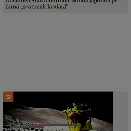
Misiunea SLIM continuă! Sonda Japoniei pe
Lună „s-a trezit la viață”