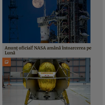
Anunț oficial! NASA amână întoarcerea pe
Lună