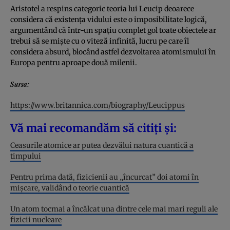
Aristotel a respins categoric teoria lui Leucip deoarece
considera că existența vidului este o imposibilitate logică,
argumentând că într-un spațiu complet gol toate obiectele ar
trebui să se miște cu o viteză infinită, lucru pe care îl
considera absurd, blocând astfel dezvoltarea atomismului în
Europa pentru aproape două milenii.
Sursa:
https://www.britannica.com/biography/Leucippus
Vă mai recomandăm să citiți și:
Ceasurile atomice ar putea dezvălui natura cuantică a
timpului
Pentru prima dată, fizicienii au „încurcat” doi atomi în
mișcare, validând o teorie cuantică
Un atom tocmai a încălcat una dintre cele mai mari reguli ale
fizicii nucleare