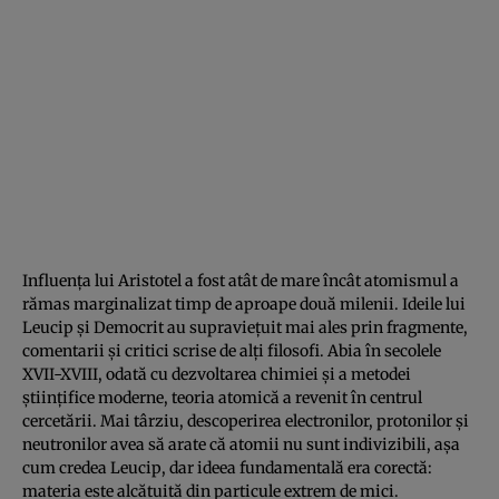
Influența lui Aristotel a fost atât de mare încât atomismul a
rămas marginalizat timp de aproape două milenii. Ideile lui
Leucip și Democrit au supraviețuit mai ales prin fragmente,
comentarii și critici scrise de alți filosofi. Abia în secolele
XVII-XVIII, odată cu dezvoltarea chimiei și a metodei
științifice moderne, teoria atomică a revenit în centrul
cercetării. Mai târziu, descoperirea electronilor, protonilor și
neutronilor avea să arate că atomii nu sunt indivizibili, așa
cum credea Leucip, dar ideea fundamentală era corectă:
materia este alcătuită din particule extrem de mici.