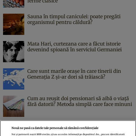
ferme clasice
Sauna în timpul caniculei: poate pregăti
organismul pentru căldură?
Mata Hari, curtezana care a făcut istorie
devenind spioană în serviciul Germaniei
Care sunt marile orașe în care tinerii din
Generația Z și-ar dori să trăiască?
Cum au reușit doi pensionari să aibă o viață
fără datorii? Metoda simplă care face minuni
Nouă ne pasă ca datele tale personale să rămână confidențiale
Noi și partenerii noștri
1019
stocăm și/sau accesăm informații pe dispozitivul dvs., precum identificatorii