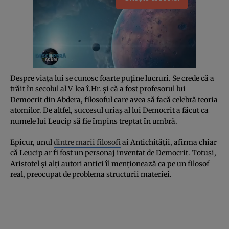
Despre viața lui se cunosc foarte puține lucruri. Se crede că a
trăit în secolul al V-lea î.Hr. și că a fost profesorul lui
Democrit din Abdera, filosoful care avea să facă celebră teoria
atomilor. De altfel, succesul uriaș al lui Democrit a făcut ca
numele lui Leucip să fie împins treptat în umbră.
Epicur, unul
dintre marii filosofi
ai Antichității, afirma chiar
că Leucip ar fi fost un personaj inventat de Democrit. Totuși,
Aristotel și alți autori antici îl menționează ca pe un filosof
real, preocupat de problema structurii materiei.