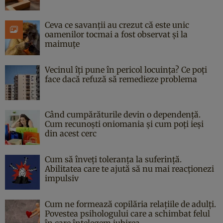
Ceva ce savanții au crezut că este unic
oamenilor tocmai a fost observat și la
maimuțe
Vecinul îți pune în pericol locuința? Ce poți
face dacă refuză să remedieze problema
Când cumpărăturile devin o dependență.
Cum recunoști oniomania și cum poți ieși
din acest cerc
Cum să înveți toleranța la suferință.
Abilitatea care te ajută să nu mai reacționezi
impulsiv
Cum ne formează copilăria relațiile de adulți.
Povestea psihologului care a schimbat felul