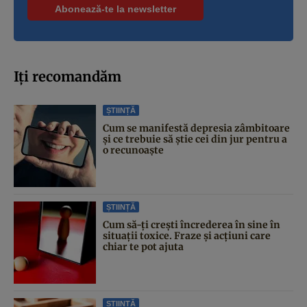
Iți recomandăm
ȘTIINȚĂ
Cum se manifestă depresia zâmbitoare
și ce trebuie să știe cei din jur pentru a
o recunoaște
ȘTIINȚĂ
Cum să-ți crești încrederea în sine în
situații toxice. Fraze și acțiuni care
chiar te pot ajuta
ȘTIINȚĂ