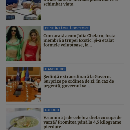
schimbat viața
CE SE ÎNTÂMPLĂ DOCTORE
Cum arată acum Julia Chelaru, fosta
membră a trupei Exotic! Și-a etalat
formele voluptoase, la...
GANDUL.RO
Şedinţă extraordinară la Guvern.
Surprize pe ordinea de zi: în caz de
urgență, guvernul va...
G4FOOD
Vă amintiți de celebra dietă cu supă de
varză? Promitea până la 4,5 kilograme
pierdute...