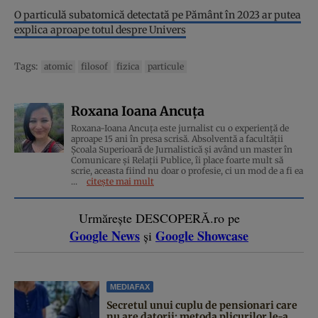
O particulă subatomică detectată pe Pământ în 2023 ar putea
explica aproape totul despre Univers
Tags:
atomic
filosof
fizica
particule
Roxana Ioana Ancuța
Roxana-Ioana Ancuța este jurnalist cu o experiență de
aproape 15 ani în presa scrisă. Absolventă a facultății
Școala Superioară de Jurnalistică și având un master în
Comunicare și Relații Publice, îi place foarte mult să
scrie, aceasta fiind nu doar o profesie, ci un mod de a fi ea
...
citește mai mult
Urmărește DESCOPERĂ.ro pe
Google News
Google Showcase
și
MEDIAFAX
Secretul unui cuplu de pensionari care
nu are datorii: metoda plicurilor le-a