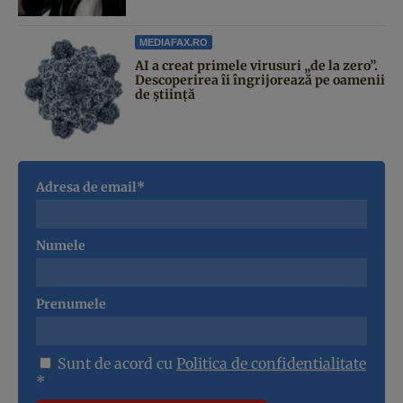
MEDIAFAX.RO
AI a creat primele virusuri „de la zero”.
Descoperirea îi îngrijorează pe oamenii
de știință
Adresa de email*
Numele
Prenumele
Sunt de acord cu
Politica de confidentialitate
*