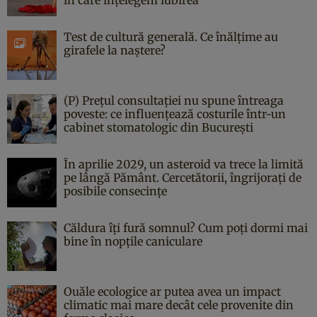
în care înțelegem iubirea
Test de cultură generală. Ce înălțime au
girafele la naștere?
(P) Prețul consultației nu spune întreaga
poveste: ce influențează costurile într-un
cabinet stomatologic din București
În aprilie 2029, un asteroid va trece la limită
pe lângă Pământ. Cercetătorii, îngrijorați de
posibile consecințe
Căldura îți fură somnul? Cum poți dormi mai
bine în nopțile caniculare
Ouăle ecologice ar putea avea un impact
climatic mai mare decât cele provenite din