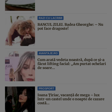
RAZI CU LACRIMI
BANCUL ZILEI. Badea Gheorghe: – Nu
pot face dragoste!
AVANTAJE.RO
Cum arată vedeta noastră, după ce și-a
făcut lifting facial: „Am purtat ochelari
de soare...
PROSPORT
Ioana Țiriac, vacanță de mega – lux
într-un castel unde o noapte de cazare
costă...