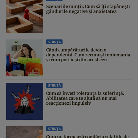
Scenariile minții. Cum să îți stăpânești
gândurile negative și anxietatea
ȘTIINȚĂ
Când cumpărăturile devin o
dependență. Cum recunoști oniomania
și cum poți ieși din acest cerc
ȘTIINȚĂ
Cum să înveți toleranța la suferință.
Abilitatea care te ajută să nu mai
reacționezi impulsiv
ȘTIINȚĂ
Cum ne formează copilăria relațiile de