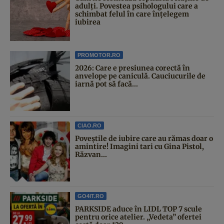
adulți. Povestea psihologului care a
schimbat felul în care înțelegem
iubirea
PROMOTOR.RO
2026: Care e presiunea corectă în
anvelope pe caniculă. Cauciucurile de
iarnă pot să facă...
CIAO.RO
Poveştile de iubire care au rămas doar o
amintire! Imagini tari cu Gina Pistol,
Răzvan...
GO4IT.RO
PARKSIDE aduce în LIDL TOP 7 scule
pentru orice atelier. „Vedeta” ofertei