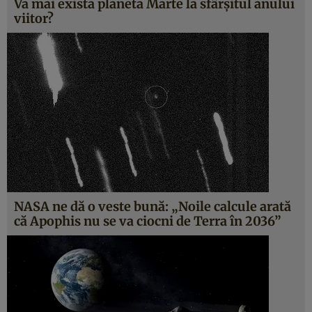
Va mai exista planeta Marte la sfârşitul anului
viitor?
NASA ne dă o veste bună: „Noile calcule arată
că Apophis nu se va ciocni de Terra în 2036”