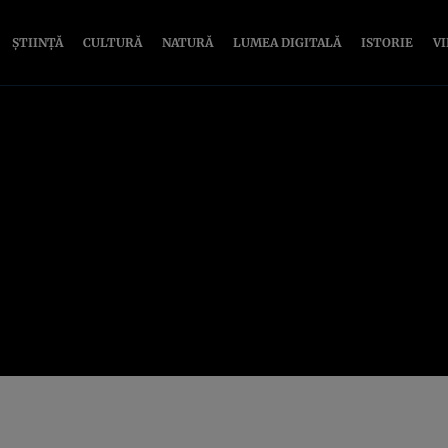
ȘTIINȚĂ
CULTURĂ
NATURĂ
LUMEA DIGITALĂ
ISTORIE
V