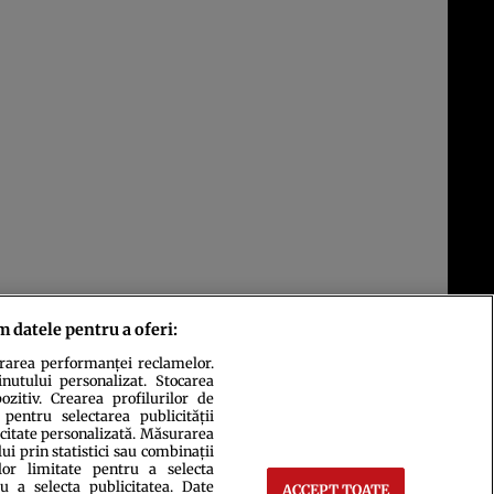
m datele pentru a oferi:
urarea performanței reclamelor.
inutului personalizat. Stocarea
zitiv. Crearea profilurilor de
 pentru selectarea publicității
icitate personalizată. Măsurarea
i prin statistici sau combinații
lor limitate pentru a selecta
u a selecta publicitatea. Date
ACCEPT TOATE
ct
Setări Cookies