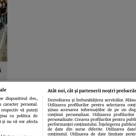
i
ale
Atât noi, cât și partenerii noștri prelucră
 dispozitivul dvs.,
Dezvoltarea și îmbunătățirea serviciilor. Măs
u caracter personal.
Utilizarea profilurilor pentru selectarea conț
și/sau accesarea informațiilor de pe un dispo
 respectiv vă puteți
conținut personalizat. Utilizarea profilurilor
ina cu politica de
personalizate. Crearea profilurilor pentru publ
i și nu vă vor afecta
performanței conținutului. Înțelegerea publiculu
de date din surse diferite. Utilizarea date
conținutul. Utilizarea de date limitate pentr
idenţialitate
Politica de cookies
Termeni şi condiţii
Echipa redacțională
Conta