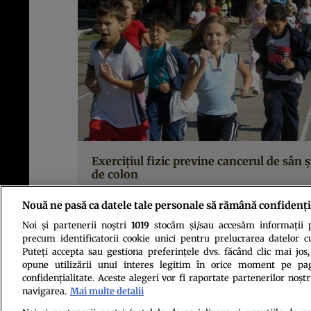
Exerciţiul fizic previne cancerul de sân ş
de colon
Nouă ne pasă ca datele tale personale să rămână confidenți
Noi și partenerii noștri
1019
stocăm și/sau accesăm informații pe
precum identificatorii cookie unici pentru prelucrarea datelor c
Puteți accepta sau gestiona preferințele dvs. făcând clic mai jos,
opune utilizării unui interes legitim în orice moment pe pag
confidențialitate. Aceste alegeri vor fi raportate partenerilor noștr
navigarea.
Mai multe detalii
Politica de conf