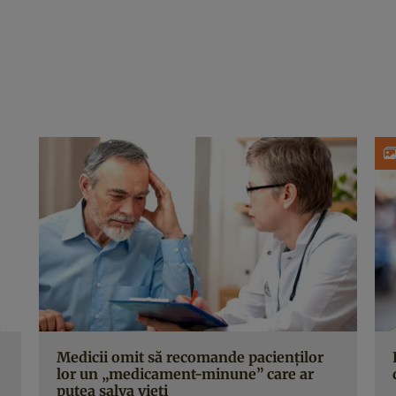
Medicii omit să recomande pacienţilor
lor un „medicament-minune” care ar
putea salva vieţi