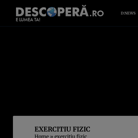
D:NEWS
EXERCITIU FIZIC
Home
»
exercitiu fizic