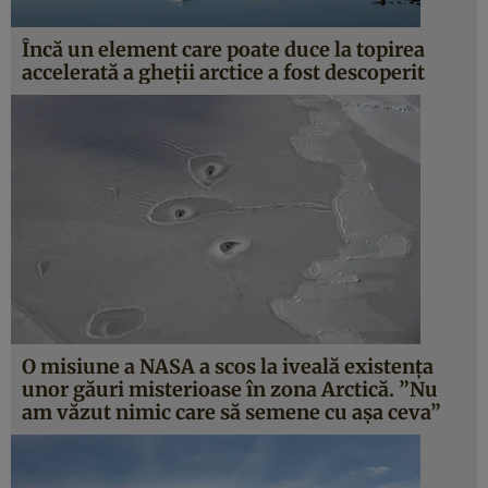
Încă un element care poate duce la topirea
accelerată a gheţii arctice a fost descoperit
O misiune a NASA a scos la iveală existenţa
unor găuri misterioase în zona Arctică. ”Nu
am văzut nimic care să semene cu aşa ceva”