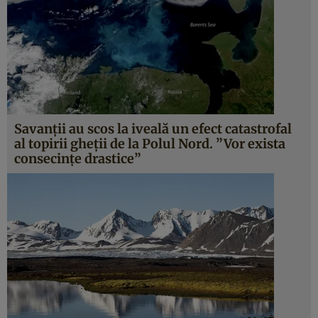
Savanţii au scos la iveală un efect catastrofal
al topirii gheţii de la Polul Nord. ”Vor exista
consecinţe drastice”