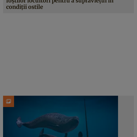
foștilor locuitori pentru a supraviețui în
condiții ostile